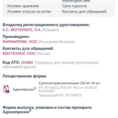
взаимодействие
Условия хранения
Срок годности
Условия отпуска из аптек
Контакты для обращений
Владелец регистрационного удостоверения:
S.C. BIOTEHNOS, S.A.
(Румыния)
Произведено:
ФАРМАПРИМ, ООО
(Республика Молдова)
Контакты для обращений:
БИОТЕХНОС ООО
(Россия)
Код ATX:
G04BX
(Препараты для лечения урологических
заболеваний другие)
Лекарственная форма
Суппозитории ректальные 150 мг: 10 шт.
РУ: ЛП-№(011764)-(РГ-RU) от 19.09.25
-
®
Аденопросин
Бессрочно
Предыдущий РУ: ЛП-004871
Форма выпуска, упаковка и состав препарата
®
Аденопросин