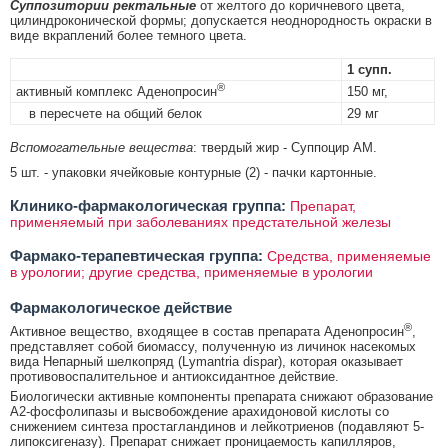
Суппозитории ректальные
от желтого до коричневого цвета,
цилиндроконической формы; допускается неоднородность окраски в
виде вкраплений более темного цвета.
1 супп.
®
активный комплекс Аденопросин
150 мг,
в пересчете на общий белок
29 мг
Вспомогательные вещества
: твердый жир - Суппоцир АМ.
5 шт. - упаковки ячейковые контурные (2) - пачки картонные.
Клинико-фармакологическая группа:
Препарат,
применяемый при заболеваниях предстательной железы
Фармако-терапевтическая группа:
Средства, применяемые
в урологии; другие средства, применяемые в урологии
Фармакологическое действие
®
Активное вещество, входящее в состав препарата Аденопросин
,
представляет собой биомассу, полученную из личинок насекомых
вида Непарный шелкопряд (Lymantria dispar), которая оказывает
противовоспалительное и антиоксидантное действие.
Биологически активные компоненты препарата снижают образование
А2-фосфолипазы и высвобождение арахидоновой кислоты со
снижением синтеза простагландинов и лейкотриенов (подавляют 5-
липоксигеназу). Препарат снижает проницаемость капилляров,