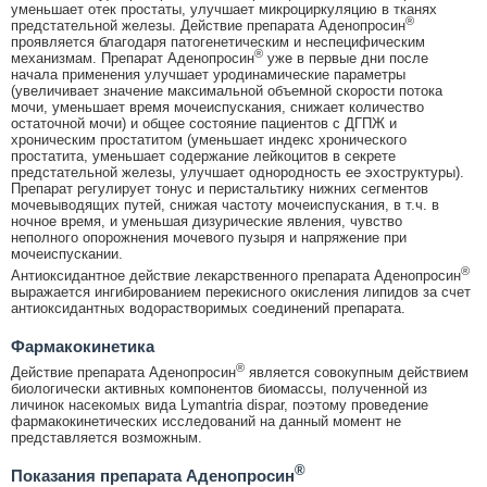
уменьшает отек простаты, улучшает микроциркуляцию в тканях
®
предстательной железы. Действие препарата Аденопросин
проявляется благодаря патогенетическим и неспецифическим
®
механизмам. Препарат Аденопросин
уже в первые дни после
начала применения улучшает уродинамические параметры
(увеличивает значение максимальной объемной скорости потока
мочи, уменьшает время мочеиспускания, снижает количество
остаточной мочи) и общее состояние пациентов с ДГПЖ и
хроническим простатитом (уменьшает индекс хронического
простатита, уменьшает содержание лейкоцитов в секрете
предстательной железы, улучшает однородность ее эхоструктуры).
Препарат регулирует тонус и перистальтику нижних сегментов
мочевыводящих путей, снижая частоту мочеиспускания, в т.ч. в
ночное время, и уменьшая дизурические явления, чувство
неполного опорожнения мочевого пузыря и напряжение при
мочеиспускании.
®
Антиоксидантное действие лекарственного препарата Аденопросин
выражается ингибированием перекисного окисления липидов за счет
антиоксидантных водорастворимых соединений препарата.
Фармакокинетика
®
Действие препарата Аденопросин
является совокупным действием
биологически активных компонентов биомассы, полученной из
личинок насекомых вида Lymantria dispar, поэтому проведение
фармакокинетических исследований на данный момент не
представляется возможным.
®
Показания препарата Аденопросин