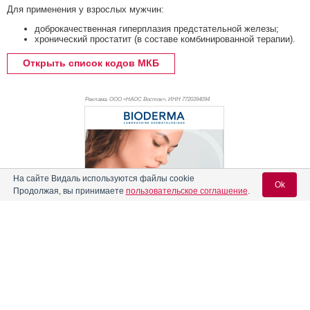
Для применения у взрослых мужчин:
доброкачественная гиперплазия предстательной железы;
хронический простатит (в составе комбинированной терапии).
Открыть список кодов МКБ
Реклама. ООО «НАОС Восток», ИНН 772
0394094
На сайте Видаль используются файлы cookie
Ok
Продолжая, вы принимаете
пользовательское соглашение
.
Содержание
Вход для специалистов
Реклама
E-mail учетной записи Vidal:
Форма выпуска, упаковка и состав
Клинико-фармакологич. группа
Пароль: