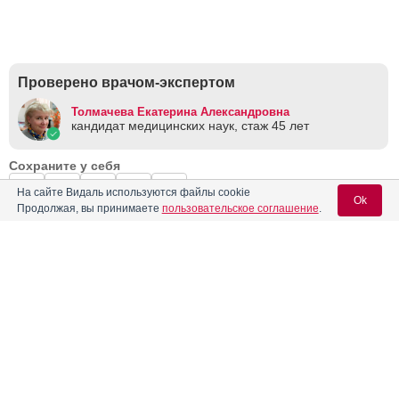
Проверено врачом-экспертом
Толмачева Екатерина Александровна
кандидат медицинских наук, стаж 45 лет
Сохраните у себя
На сайте Видаль используются файлы cookie
Ok
Продолжая, вы принимаете
пользовательское соглашение
.
Если вы хотите разместить ссылку на описание этого препарата -
используйте данный код
Вход для специалистов
E-mail учетной записи Vidal:
Реклама. АО "Видаль Рус", ИНН 772
8043605
Пароль: