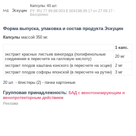
Капсулы: 40 шт.
Эскуцин
РУ: RU.77.99.88.003.Е.004198.09.17 от 27.09.17
-
БАД
Бессрочно
Форма выпуска, упаковка и состав продукта Эскуцин
Капсулы
массой 350 мг.
1 капс.
экстракт красных листьев винограда (полифенольные
20 мг
соединения в пересчете на галловую кислоту)
экстракт плодов каштана конского (в пересчете на эсцин)
2 мг
экстракт плодов софоры японской (в пересчете на рутин)
3 мг
20 шт. - блистеры (2) - пачки картонные.
Групповая принадлежность:
БАД с венотонизирующим и
венопротекторным действием
Реклама