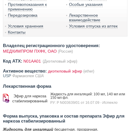
Противопоказания к
Особые указания
применению
Передозировка
Лекарственное
взаимодействие
Условия хранения
Условия отпуска из аптек
Контакты
Владелец регистрационного удостоверения:
МЕДХИМПРОМ ПХФК, ОАО
(Россия)
Код ATX:
N01AA01
(Диэтиловый эфир)
Активное вещество:
диэтиловый эфир
(ether)
USP
Фармакопея США
Лекарственная форма
Жидкость для ингаляций: 100 мл, 140 мл или
Эфир для наркоза
150 мл фл.
стабилизированный
РУ: Р N003639/01 от 16.07.09
- Истекло
Форма выпуска, упаковка и состав препарата Эфир для
наркоза стабилизированный
Жидкость для ингаляций
бесцветная, прозрачная,