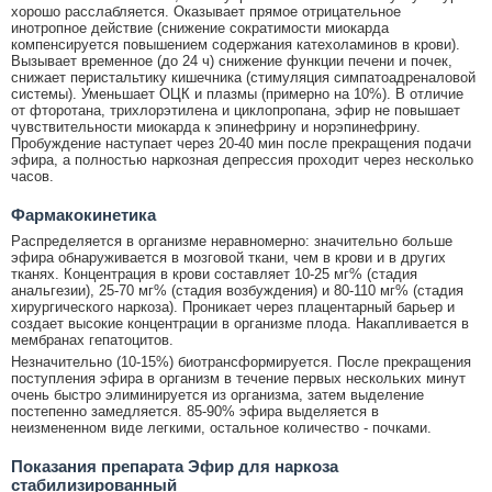
хорошо расслабляется. Оказывает прямое отрицательное
инотропное действие (снижение сократимости миокарда
компенсируется повышением содержания катехоламинов в крови).
Вызывает временное (до 24 ч) снижение функции печени и почек,
снижает перистальтику кишечника (стимуляция симпатоадреналовой
системы). Уменьшает ОЦК и плазмы (примерно на 10%). В отличие
от фторотана, трихлорэтилена и циклопропана, эфир не повышает
чувствительности миокарда к эпинефрину и норэпинефрину.
Пробуждение наступает через 20-40 мин после прекращения подачи
эфира, а полностью наркозная депрессия проходит через несколько
часов.
Фармакокинетика
Распределяется в организме неравномерно: значительно больше
эфира обнаруживается в мозговой ткани, чем в крови и в других
тканях. Концентрация в крови составляет 10-25 мг% (стадия
анальгезии), 25-70 мг% (стадия возбуждения) и 80-110 мг% (стадия
хирургического наркоза). Проникает через плацентарный барьер и
создает высокие концентрации в организме плода. Накапливается в
мембранах гепатоцитов.
Незначительно (10-15%) биотрансформируется. После прекращения
поступления эфира в организм в течение первых нескольких минут
очень быстро элиминируется из организма, затем выделение
постепенно замедляется. 85-90% эфира выделяется в
неизмененном виде легкими, остальное количество - почками.
Показания препарата Эфир для наркоза
стабилизированный