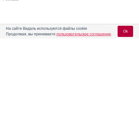
На сайте Видаль используются файлы cookie
Ok
Продолжая, вы принимаете
пользовательское соглашение
.
Содержание
Вход для специалистов
E-mail учетной записи Vidal:
Форма выпуска, упаковка и состав
Клинико-фармакологич. группа
Пароль:
Фармако-терапевтическая группа
Фармакологическое действие
Фармакокинетика
Показания препарата
Регистрация
Забыли пароль?