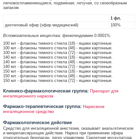
легковоспламеняющаяся, подвижная, летучая, со своеобразным
запахом.
1 фл.
диэтиловый эфир (эфир медицинский)
100%
Вспомогательные вещества
: фенилендиамин 0.0001%.
100 мл - флаконы темного стекла (18) - ящики картонные.
100 мл - флаконы темного стекла (48) - ящики картонные.
100 мл - флаконы темного стекла (72) - ящики картонные.
140 мл - флаконы темного стекла (18) - ящики картонные.
140 мл - флаконы темного стекла (48) - ящики картонные.
140 мл - флаконы темного стекла (72) - ящики картонные.
150 мл - флаконы темного стекла (18) - ящики картонные.
150 мл - флаконы темного стекла (48) - ящики картонные.
150 мл - флаконы темного стекла (72) - ящики картонные.
Клинико-фармакологическая группа:
Препарат для
ингаляционного наркоза
Фармако-терапевтическая группа:
Наркозное
ингаляционное средство
Фармакологическое действие
Средство для ингаляционной анестезии, оказывает анальгетическое
и миорелаксирующее действие. Наркоз при применении эфира
относительно безопасен, легко управляем. Скелетная мускулатура