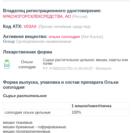
Владелец регистрационного удостоверения:
КРАСНОГОРСКЛЕКСРЕДСТВА, АО
(Россия)
Код ATX:
V03AX
(Прочие лечебные средства)
Активное вещество:
ольхи соплодия
(Alni fructus)
Group
Группировочное наименование
Лекарственная форма
Сырье растительное цельное: мешки, пакеты или
Ольхи
пачки
соплодия
РУ: Р N001017/01 от 03.04.07
- Истекло
Форма выпуска, упаковка и состав препарата Ольхи
соплодия
Сырье растительное
1 мешок/пакет/пачка
соплодия ольхи цельные
100%
мешки тканевые.
мешки бумажные - гофрированные.
мешки полипропиленовые.