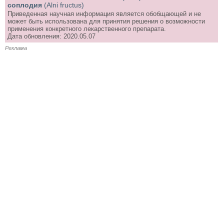
соплодия
(Alni fructus)
Приведенная научная информация является обобщающей и не
может быть использована для принятия решения о возможности
применения конкретного лекарственного препарата.
Дата обновления: 2020.05.07
Реклама