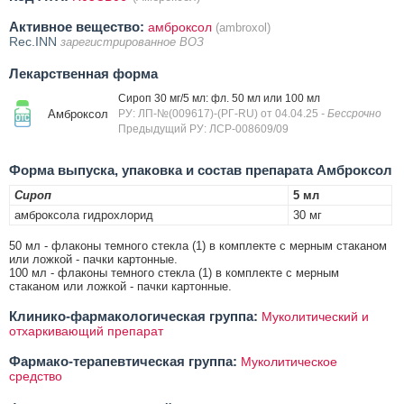
Активное вещество:
амброксол
(ambroxol)
Rec.INN
зарегистрированное ВОЗ
Лекарственная форма
Сироп 30 мг/5 мл: фл. 50 мл или 100 мл
Амброксол
РУ: ЛП-№(009617)-(РГ-RU) от 04.04.25
- Бессрочно
Предыдущий РУ: ЛСР-008609/09
Форма выпуска, упаковка и состав препарата Амброксол
Сироп
5 мл
амброксола гидрохлорид
30 мг
50 мл - флаконы темного стекла (1) в комплекте с мерным стаканом
или ложкой - пачки картонные.
100 мл - флаконы темного стекла (1) в комплекте с мерным
стаканом или ложкой - пачки картонные.
Клинико-фармакологическая группа:
Муколитический и
отхаркивающий препарат
Фармако-терапевтическая группа:
Муколитическое
средство