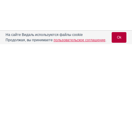
На сайте Видаль используются файлы cookie
Ok
Продолжая, вы принимаете
пользовательское соглашение
.
Содержание
Вход для специалистов
E-mail учетной записи Vidal:
Форма выпуска, упаковка и состав
Клинико-фармакологич. группа
Пароль:
Фармако-терапевтическая группа
Фармакологическое действие
Фармакокинетика
Показания препарата