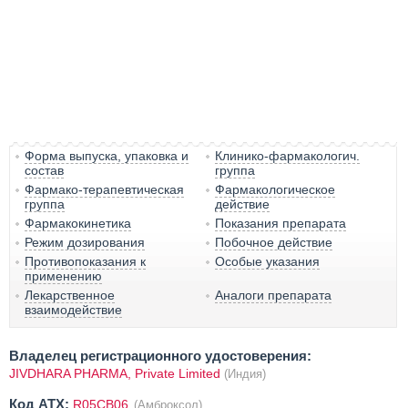
Форма выпуска, упаковка и
Клинико-фармакологич.
состав
группа
Фармако-терапевтическая
Фармакологическое
группа
действие
Фармакокинетика
Показания препарата
Режим дозирования
Побочное действие
Противопоказания к
Особые указания
применению
Лекарственное
Аналоги препарата
взаимодействие
Владелец регистрационного удостоверения:
JIVDHARA PHARMA, Private Limited
(Индия)
Код ATX:
R05CB06
(Амброксол)