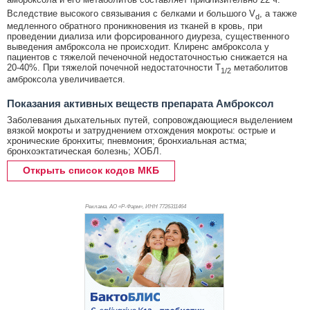
Вследствие высокого связывания с белками и большого V
, а также
d
медленного обратного проникновения из тканей в кровь, при
проведении диализа или форсированного диуреза, существенного
выведения амброксола не происходит. Клиренс амброксола у
пациентов с тяжелой печеночной недостаточностью снижается на
20-40%. При тяжелой почечной недостаточности T
метаболитов
1/2
амброксола увеличивается.
Показания активных веществ препарата Амброксол
Заболевания дыхательных путей, сопровождающиеся выделением
вязкой мокроты и затруднением отхождения мокроты: острые и
хронические бронхиты; пневмония; бронхиальная астма;
бронхоэктатическая болезнь; ХОБЛ.
Открыть список кодов МКБ
Реклама. АО «Р-Фарм», ИНН 772
6311464