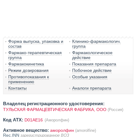
Форма выпуска, упаковка и
Клинико-фармакологич.
состав
группа
Фармако-терапевтическая
Фармакологическое
группа
действие
Фармакокинетика
Показания препарата
Режим дозирования
Побочное действие
Противопоказания к
Особые указания
применению
Контакты
Аналоги препарата
Владелец регистрационного удостоверения:
ТУЛЬСКАЯ ФАРМАЦЕВТИЧЕСКАЯ ФАБРИКА, ООО
(Россия)
Код ATX:
D01AE16
(Аморолфин)
Активное вещество:
аморолфин
(amorolfine)
Rec.INN
зарегистрированное ВОЗ