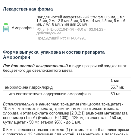
Лекарственная форма
Лак для ногтей лекарственный 5%: фл. 0.5 мл, 1 мл,
1.5 мл, 2 мл, 2.5 мл, 3 мл, 3.5 мл, 4 мл, 4.5 мл, 5 мл, 6
мл, 7 мл, 8 мл, 9 мл или 10 мл
Аморолфин
РУ: ЛП-№(002104)-(РГ-RU) от 03.04.23
-
Действующее
Предыдущий РУ: ЛП-004991
Форма выпуска, упаковка и состав препарата
Аморолфин
Лак для ногтей лекарственный
в виде прозрачной жидкости от
бесцветного до светло-желтого цвета.
1 мл
аморолфина гидрохлорид
55.7 мг,
что соответствует содержанию аморолфина
50 мг
Вспомогательные вещества
: триацетин (глицерола триацетат) -
10.5 мг, метилметакрилата, триметиламмониоэтилметакрилата
хлорида и этилакрилата сополимер [2:0.2:1] (аммония метакрилата
сополимер (Тип A) (Eudragit RL100)) - 125 мг, этилацетат - 150 мг,
бутилацетат - 50 мг, этанол 95% - до 1 мл.
0.5 мл - флаконы темного стекла (1) в комплекте с 6 аппликаторами
с лопатками, 12 пилочками для ногтей, завернутыми в пластиковый