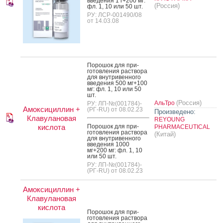
вве­дения 1 г+200 мг:
(Россия)
фл. 1, 10 или 50 шт.
РУ: ЛСР-001490/08
от 14.03.08
По­рошок для при­
готов­ле­ния рас­тво­ра
для внут­ри­вен­но­го
вве­дения 500 мг+100
мг: фл. 1, 10 или 50
шт.
(Россия)
АльТро
РУ: ЛП-№(001784)-
Амоксициллин +
(РГ-RU) от 08.02.23
Произведено:
Клавулановая
REYOUNG
кислота
По­рошок для при­
PHARMACEUTICAL
готов­ле­ния рас­тво­ра
(Китай)
для внут­ри­вен­но­го
вве­дения 1000
мг+200 мг: фл. 1, 10
или 50 шт.
РУ: ЛП-№(001784)-
(РГ-RU) от 08.02.23
Амоксициллин +
Клавулановая
кислота
По­рошок для при­
готов­ле­ния рас­тво­ра