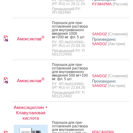
РУ: ЛП-№(007854)-
(РГ-RU) от 28.11.24
(Россия)
РУЗФАРМА
Предыдущий РУ:
ЛП-002490
По­рошок для при­
готов­ле­ния рас­тво­ра
для внут­ри­вен­но­го
вве­дения 1000
(Словения)
SANDOZ
мг+200 мг: фл. 5 шт.
®
Амоксиклав
Произведено:
РУ: ЛП-№(014580)-
(Австрия)
SANDOZ
(РГ-RU) от 22.04.26
Предыдущий РУ: П
N012124/02
По­рошок для при­
готов­ле­ния рас­тво­ра
для внут­ри­вен­но­го
вве­дения 500 мг+100
(Словения)
SANDOZ
мг: фл. 5 шт.
®
Амоксиклав
Произведено:
РУ: ЛП-№(014580)-
(Австрия)
SANDOZ
(РГ-RU) от 22.04.26
Предыдущий РУ: П
N012124/02
Амоксициллин +
Клавулановая
кислота
По­рошок для при­
готов­ле­ния рас­тво­ра
для внут­ри­вен­но­го
КРАСФАРМА