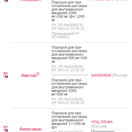
По­рошок для при­
готов­ле­ния рас­тво­ра
для внут­ри­вен­но­го
вве­дения 1000
мг+200 мг: фл. 1200
мг
РУ: ЛП-№(009023)-
(РГ-RU) от 24.02.25
Предыдущий РУ:
ЛП-008511
По­рошок для при­
готов­ле­ния рас­тво­ра
для внут­ри­вен­но­го
вве­дения 500 мг+100
мг
РУ: ЛП-№(010636)-
(РГ-RU) от 23.06.25
®
Амклав
(Россия)
БИОХИМИК
По­рошок для при­
готов­ле­ния рас­тво­ра
для внут­ри­вен­но­го
вве­дения 1000
мг+200 мг
РУ: ЛП-№(010636)-
(РГ-RU) от 23.06.25
По­рошок для при­
готов­ле­ния рас­тво­ра
для внут­ри­вен­но­го
НПЦ ЭЛЬФА
вве­дения 1 г+200 мг:
(Россия)
фл.
Амоксиван
Произведено: