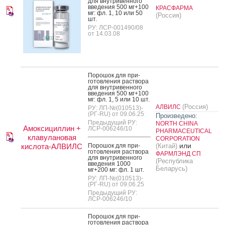
для внут­ри­вен­но­го
вве­дения 500 мг+100
КРАСФАРМА
мг: фл. 1, 10 или 50
(Россия)
шт.
РУ: ЛСР-001490/08
от 14.03.08
По­рошок для при­
готов­ле­ния рас­тво­ра
для внут­ри­вен­но­го
вве­дения 500 мг+100
мг: фл. 1, 5 или 10 шт.
(Россия)
АЛВИЛС
РУ: ЛП-№(010513)-
(РГ-RU) от 09.06.25
Произведено:
Предыдущий РУ:
NORTH CHINA
Амоксициллин +
ЛСР-006246/10
PHARMACEUTICAL
клавулановая
CORPORATION
или
кислота-АЛВИЛС
По­рошок для при­
(Китай)
готов­ле­ния рас­тво­ра
ФАРМЛЭНД СП
для внут­ри­вен­но­го
(Республика
вве­дения 1000
Беларусь)
мг+200 мг: фл. 1 шт.
РУ: ЛП-№(010513)-
(РГ-RU) от 09.06.25
Предыдущий РУ:
ЛСР-006246/10
По­рошок для при­
готов­ле­ния рас­тво­ра