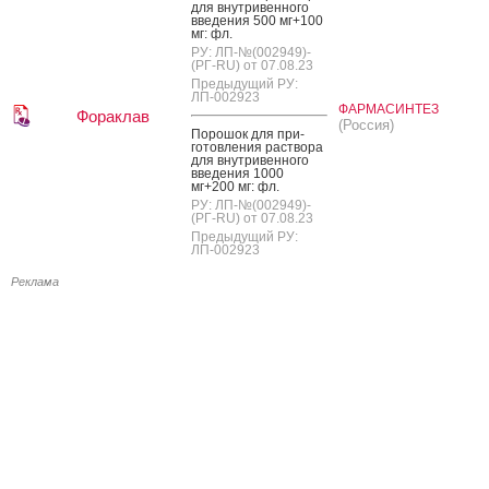
для внут­ри­вен­но­го
вве­дения 500 мг+100
мг: фл.
РУ: ЛП-№(002949)-
(РГ-RU) от 07.08.23
Предыдущий РУ:
ЛП-002923
ФАРМАСИНТЕЗ
Фораклав
(Россия)
По­рошок для при­
готов­ле­ния рас­тво­ра
для внут­ри­вен­но­го
вве­дения 1000
мг+200 мг: фл.
РУ: ЛП-№(002949)-
(РГ-RU) от 07.08.23
Предыдущий РУ:
ЛП-002923
Реклама