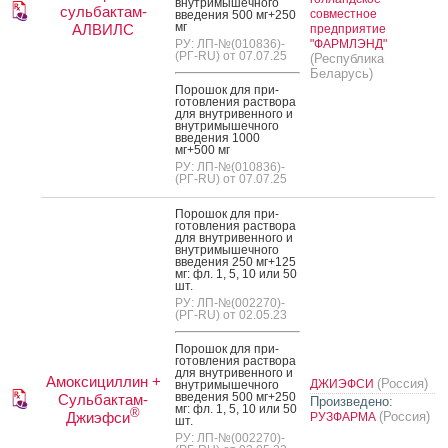
внут­ри­мышеч­но­го
сульбактам-
совместное
вве­дения 500 мг+250
мг
АЛВИЛС
предприятие
РУ: ЛП-№(010836)-
"ФАРМЛЭНД"
(РГ-RU) от 07.07.25
(Республика
Беларусь)
По­рошок для при­
готов­ле­ния рас­тво­ра
для внут­ри­вен­но­го и
внут­ри­мышеч­но­го
вве­дения 1000
мг+500 мг
РУ: ЛП-№(010836)-
(РГ-RU) от 07.07.25
По­рошок для при­
готов­ле­ния рас­тво­ра
для внут­ри­вен­но­го и
внут­ри­мышеч­но­го
вве­дения 250 мг+125
мг: фл. 1, 5, 10 или 50
шт.
РУ: ЛП-№(002270)-
(РГ-RU) от 02.05.23
По­рошок для при­
готов­ле­ния рас­тво­ра
для внут­ри­вен­но­го и
Амоксициллин +
(Россия)
ДЖИЭФСИ
внут­ри­мышеч­но­го
вве­дения 500 мг+250
Сульбактам-
Произведено:
мг: фл. 1, 5, 10 или 50
®
Джиэфси
(Россия)
РУЗФАРМА
шт.
РУ: ЛП-№(002270)-