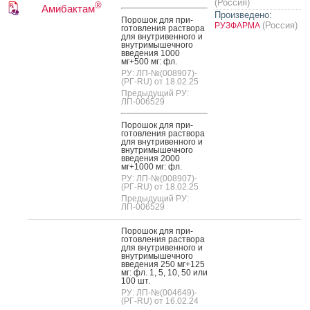
(Россия)
®
Амибактам
Произведено:
По­рошок для при­
(Россия)
РУЗФАРМА
готов­ле­ния рас­тво­ра
для внут­ри­вен­но­го и
внут­ри­мышеч­но­го
вве­дения 1000
мг+500 мг: фл.
РУ: ЛП-№(008907)-
(РГ-RU) от 18.02.25
Предыдущий РУ:
ЛП-006529
По­рошок для при­
готов­ле­ния рас­тво­ра
для внут­ри­вен­но­го и
внут­ри­мышеч­но­го
вве­дения 2000
мг+1000 мг: фл.
РУ: ЛП-№(008907)-
(РГ-RU) от 18.02.25
Предыдущий РУ:
ЛП-006529
По­рошок для при­
готов­ле­ния рас­тво­ра
для внут­ри­вен­но­го и
внут­ри­мышеч­но­го
вве­дения 250 мг+125
мг: фл. 1, 5, 10, 50 или
100 шт.
РУ: ЛП-№(004649)-
(РГ-RU) от 16.02.24