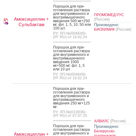
По­рошок для при­
готов­ле­ния рас­тво­ра
для внут­ри­вен­но­го и
ПРОМОМЕД РУС
внут­ри­мышеч­но­го
Амоксициллин +
(Россия)
вве­дения 500 мг+250
Сульбактам
мг: фл. 1, 5, 10, 50 или
Произведено:
100 шт.
(Россия)
БИОХИМИК
РУ: ЛП-№(004649)-
(РГ-RU) от 16.02.24
По­рошок для при­
готов­ле­ния рас­тво­ра
для внут­ри­вен­но­го и
внут­ри­мышеч­но­го
вве­дения 1000
мг+500 мг: фл. 1, 5
или 10 шт.
РУ: ЛП-№(004649)-
(РГ-RU) от 16.02.24
По­рошок для при­
готов­ле­ния рас­тво­ра
для внут­ри­вен­но­го и
внут­ри­мышеч­но­го
вве­дения 250 мг+125
мг
РУ: ЛП-№(010836)-
(РГ-RU) от 07.07.25
(Россия)
АЛВИЛС
По­рошок для при­
Произведено:
готов­ле­ния рас­тво­ра
Белорусско-
для внут­ри­вен­но­го и
Амоксициллин +
голландское