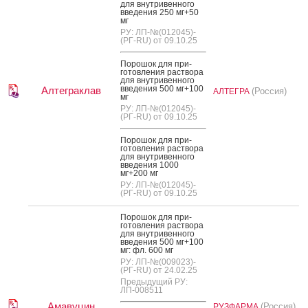
для внут­ри­вен­но­го
вве­дения 250 мг+50
мг
РУ: ЛП-№(012045)-
(РГ-RU) от 09.10.25
По­рошок для при­
готов­ле­ния рас­тво­ра
для внут­ри­вен­но­го
вве­дения 500 мг+100
Алтеграклав
(Россия)
АЛТЕГРА
мг
РУ: ЛП-№(012045)-
(РГ-RU) от 09.10.25
По­рошок для при­
готов­ле­ния рас­тво­ра
для внут­ри­вен­но­го
вве­дения 1000
мг+200 мг
РУ: ЛП-№(012045)-
(РГ-RU) от 09.10.25
По­рошок для при­
готов­ле­ния рас­тво­ра
для внут­ри­вен­но­го
вве­дения 500 мг+100
мг: фл. 600 мг
РУ: ЛП-№(009023)-
(РГ-RU) от 24.02.25
Предыдущий РУ:
ЛП-008511
Амавуцин
(Россия)
РУЗФАРМА