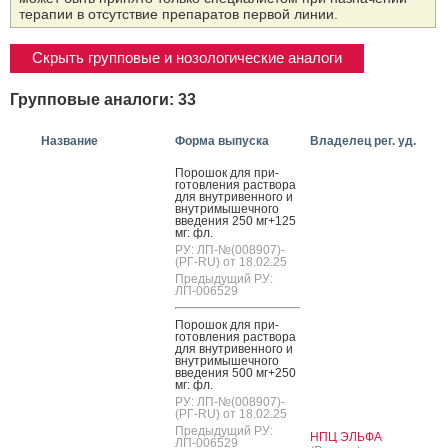
терапии в отсутствие препаратов первой линии.
Скрыть групповые и нозологические аналоги
Групповые аналоги: 33
Название
Форма выпуска
Владелец рег. уд.
По­рошок для при­
готов­ле­ния рас­тво­ра
для внут­ри­вен­но­го и
внут­ри­мышеч­но­го
вве­дения 250 мг+125
мг: фл.
РУ: ЛП-№(008907)-
(РГ-RU) от 18.02.25
Предыдущий РУ:
ЛП-006529
По­рошок для при­
готов­ле­ния рас­тво­ра
для внут­ри­вен­но­го и
внут­ри­мышеч­но­го
вве­дения 500 мг+250
мг: фл.
РУ: ЛП-№(008907)-
(РГ-RU) от 18.02.25
Предыдущий РУ:
НПЦ ЭЛЬФА
ЛП-006529