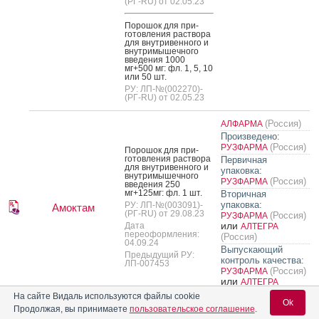
(РГ-RU) от 02.05.23
По­рошок для при­
готов­ле­ния рас­тво­ра
для внут­ри­вен­но­го и
внут­ри­мышеч­но­го
вве­дения 1000
мг+500 мг: фл. 1, 5, 10
или 50 шт.
РУ: ЛП-№(002270)-
(РГ-RU) от 02.05.23
(Россия)
АЛФАРМА
Произведено:
(Россия)
РУЗФАРМА
По­рошок для при­
готов­ле­ния рас­тво­ра
Первичная
для внут­ри­вен­но­го и
упаковка:
внут­ри­мышеч­но­го
(Россия)
РУЗФАРМА
вве­дения 250
мг+125мг: фл. 1 шт.
Вторичная
упаковка:
РУ: ЛП-№(003091)-
Амоктам
(РГ-RU) от 29.08.23
(Россия)
РУЗФАРМА
или
Дата
АЛТЕГРА
переоформления:
(Россия)
04.09.24
Выпускающий
Предыдущий РУ:
контроль качества:
ЛП-007453
(Россия)
РУЗФАРМА
или
АЛТЕГРА
(Россия)
На сайте Видаль используются файлы cookie
Ok
Продолжая, вы принимаете
пользовательское соглашение
.
По­рошок для при­