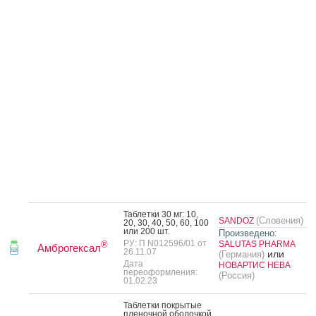
Таб­летки 30 мг: 10,
(Словения)
SANDOZ
20, 30, 40, 50, 60, 100
или 200 шт.
Произведено:
РУ: П N012596/01 от
SALUTAS PHARMA
®
Амброгексал
26.11.07
или
(Германия)
Дата
НОВАРТИС НЕВА
переоформления:
(Россия)
01.02.23
Таб­летки пок­ры­тые
пле­ноч­ной обо­лоч­кой