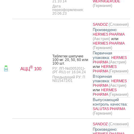
21.10.14
WERNIGERODE
(Германия)
Дата
переоформления:
20.06.23
(Словения)
SANDOZ
Произведено:
HERMES PHARMA
или
(Австрия)
HERMES PHARMA
(Германия)
Первичная
Таб­летки ши­пучие
упаковка:
HERMES
100 мг: 20, 50, 60 или
(Австрия)
PHARMA
100 шт.
или
HERMES
®
АЦЦ
100
РУ: ЛП-№(005201)-
(Германия)
PHARMA
(РГ-RU) от 16.04.24
Вторичная
Предыдущий РУ: П
N015472/01
упаковка:
HERMES
(Австрия)
PHARMA
или
HERMES
(Германия)
PHARMA
Выпускающий
контроль качества:
SALUTAS PHARMA
(Германия)
(Словения)
SANDOZ
Произведено:
HERMES PHARMA