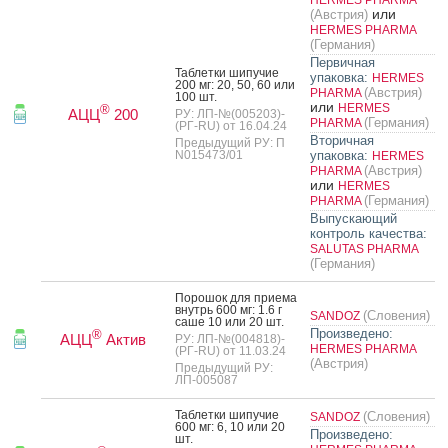
или
(Австрия)
HERMES PHARMA
(Германия)
Первичная
Таб­летки ши­пучие
упаковка:
HERMES
200 мг: 20, 50, 60 или
(Австрия)
PHARMA
100 шт.
или
HERMES
®
АЦЦ
200
РУ: ЛП-№(005203)-
(Германия)
PHARMA
(РГ-RU) от 16.04.24
Вторичная
Предыдущий РУ: П
N015473/01
упаковка:
HERMES
(Австрия)
PHARMA
или
HERMES
(Германия)
PHARMA
Выпускающий
контроль качества:
SALUTAS PHARMA
(Германия)
По­рошок для при­ема
внутрь 600 мг: 1.6 г
(Словения)
SANDOZ
са­ше 10 или 20 шт.
Произведено:
®
АЦЦ
Актив
РУ: ЛП-№(004818)-
HERMES PHARMA
(РГ-RU) от 11.03.24
(Австрия)
Предыдущий РУ:
ЛП-005087
Таб­летки ши­пучие
(Словения)
SANDOZ
600 мг: 6, 10 или 20
Произведено:
шт.