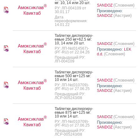
мг: 10, 14 или 20 шт.
(Словения)
SANDOZ
®
Амоксиклав
РУ: ЛП-004109 от
Произведено:
30.01.17
Квиктаб
(Австрия)
SANDOZ
Дата
переоформления:
14.01.22
Таб­летки дис­перги­ру­
емые 250 мг+62.5 мг:
10, 14 или 20 шт.
(Словения)
SANDOZ
®
Амоксиклав
РУ: ЛП-№(014567)-
Произведено:
LEK
Квиктаб
(РГ-RU) от 22.04.26
(Словения)
d.d.
Предыдущий РУ:
ЛП-004109
Таб­летки дис­перги­ру­
емые 500 мг+125 мг:
10 или 14 шт.
(Словения)
SANDOZ
®
Амоксиклав
РУ: ЛП-№(010709)-
Произведено:
Квиктаб
(РГ-RU) от 27.06.25
(Австрия)
SANDOZ
Предыдущий РУ:
ЛСР-005243/08
Таб­летки дис­перги­ру­
емые 875 мг+125 мг:
10 или 14 шт.
(Словения)
SANDOZ
®
Амоксиклав
РУ: ЛП-№(010709)-
Произведено:
Квиктаб
(РГ-RU) от 27.06.25
(Австрия)
SANDOZ
Предыдущий РУ:
ЛСР-005243/08