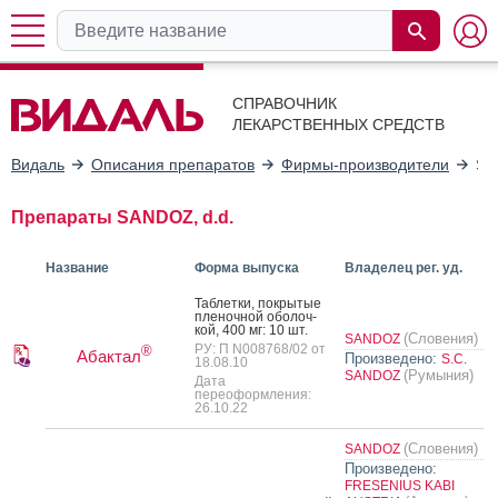
СПРАВОЧНИК
ЛЕКАРСТВЕННЫХ СРЕДСТВ
Видаль
Описания препаратов
Фирмы-производители
SA
Препараты SANDOZ, d.d.
Название
Форма выпуска
Владелец рег. уд.
Таб­летки, пок­ры­тые
пле­ноч­ной обо­лоч­
кой, 400 мг: 10 шт.
(Словения)
SANDOZ
РУ: П N008768/02 от
®
Абактал
Произведено:
S.C.
18.08.10
(Румыния)
SANDOZ
Дата
переоформления:
26.10.22
(Словения)
SANDOZ
Произведено:
FRESENIUS KABI