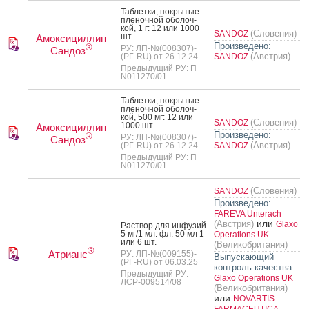
Таб­летки, пок­ры­тые
пле­ноч­ной обо­лоч­
кой, 1 г: 12 или 1000
(Словения)
SANDOZ
шт.
Амоксициллин
Произведено:
®
РУ: ЛП-№(008307)-
Сандоз
(Австрия)
(РГ-RU) от 26.12.24
SANDOZ
Предыдущий РУ: П
N011270/01
Таб­летки, пок­ры­тые
пле­ноч­ной обо­лоч­
кой, 500 мг: 12 или
(Словения)
SANDOZ
1000 шт.
Амоксициллин
Произведено:
®
РУ: ЛП-№(008307)-
Сандоз
(Австрия)
(РГ-RU) от 26.12.24
SANDOZ
Предыдущий РУ: П
N011270/01
(Словения)
SANDOZ
Произведено:
FAREVA Unterach
или
(Австрия)
Glaxo
Рас­твор для ин­фу­зий
5 мг/1 мл: фл. 50 мл 1
Operations UK
или 6 шт.
(Великобритания)
®
Атрианс
РУ: ЛП-№(009155)-
Выпускающий
(РГ-RU) от 06.03.25
контроль качества:
Предыдущий РУ:
Glaxo Operations UK
ЛСР-009514/08
(Великобритания)
или
NOVARTIS
FARMACEUTICA