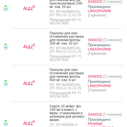
(Словения)
SANDOZ
(апель­си­новые) 200
Произведено:
мг: пак. 20 шт.
®
АЦЦ
LINDOPHARM
РУ: ЛП-№(008534)-
(РГ-RU) от 21.01.25
(Германия)
Предыдущий РУ: П
N015474/01
Гра­нулы для при­
готов­ле­ния рас­тво­ра
(Словения)
для при­ема внутрь
SANDOZ
200 мг: пак. 20 шт.
Произведено:
®
АЦЦ
РУ: ЛП-№(008534)-
LINDOPHARM
(РГ-RU) от 21.01.25
(Германия)
Предыдущий РУ: П
N015474/01
Гра­нулы для при­
готов­ле­ния рас­тво­ра
(Словения)
для при­ема внутрь
SANDOZ
600 мг: пак. 6 шт.
Произведено:
®
АЦЦ
РУ: ЛП-№(008534)-
LINDOPHARM
(РГ-RU) от 21.01.25
(Германия)
Предыдущий РУ: П
N015474/01
Си­роп 20 мг/мл: фл.
100 мл в компл. с
мерн. ста­кан­чи­ком и
(Словения)
SANDOZ
шпри­цем для до­зиро­
Произведено:
вания
®
АЦЦ
PHARMA
РУ: ЛП-002668 от