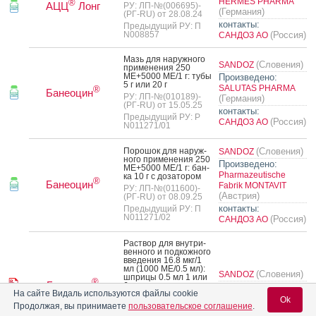
HERMES PHARMA
®
АЦЦ
Лонг
РУ: ЛП-№(006695)-
(Германия)
(РГ-RU) от 28.08.24
контакты:
Предыдущий РУ: П
N008857
(Россия)
САНДОЗ АО
Мазь для на­руж­но­го
(Словения)
SANDOZ
при­мене­ния 250
МЕ+5000 МЕ/1 г: ту­бы
Произведено:
5 г или 20 г
SALUTAS PHARMA
®
Банеоцин
РУ: ЛП-№(010189)-
(Германия)
(РГ-RU) от 15.05.25
контакты:
Предыдущий РУ: Р
(Россия)
САНДОЗ АО
N011271/01
По­рошок для на­руж­
(Словения)
SANDOZ
но­го при­мене­ния 250
Произведено:
МЕ+5000 МЕ/1 г: бан­
Pharmazeutische
ка 10 г с до­зато­ром
®
Банеоцин
Fabrik MONTAVIT
РУ: ЛП-№(011600)-
(Австрия)
(РГ-RU) от 08.09.25
контакты:
Предыдущий РУ: П
N011271/02
(Россия)
САНДОЗ АО
Рас­твор для внут­ри­
вен­но­го и под­кожно­го
вве­дения 16.8 мкг/1
мл (1000 МЕ/0.5 мл):
(Словения)
SANDOZ
шпри­цы 0.5 мл 1 или
®
Бинокрит
6 шт.
Произведено:
IDT
На сайте Видаль используются файлы cookie
(Германия)
РУ: ЛП-№(009717)-
Biologika
Ok
(РГ-RU) от 11.04.25
Продолжая, вы принимаете
пользовательское соглашение
.