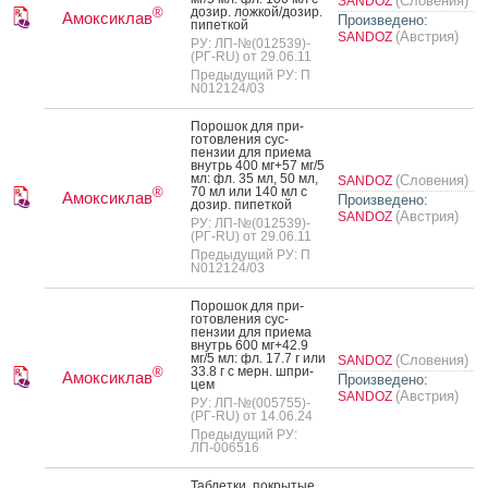
(Словения)
SANDOZ
до­зир. лож­кой/до­зир.
®
Амоксиклав
Произведено:
пи­пет­кой
(Австрия)
SANDOZ
РУ: ЛП-№(012539)-
(РГ-RU) от 29.06.11
Предыдущий РУ: П
N012124/03
По­рошок для при­
готов­ле­ния сус­
пензии для при­ема
внутрь 400 мг+57 мг/5
мл: фл. 35 мл, 50 мл,
(Словения)
SANDOZ
70 мл или 140 мл с
®
Амоксиклав
Произведено:
до­зир. пи­пет­кой
(Австрия)
SANDOZ
РУ: ЛП-№(012539)-
(РГ-RU) от 29.06.11
Предыдущий РУ: П
N012124/03
По­рошок для при­
готов­ле­ния сус­
пензии для при­ема
внутрь 600 мг+42.9
мг/5 мл: фл. 17.7 г или
(Словения)
SANDOZ
33.8 г с мерн. шпри­
®
Амоксиклав
Произведено:
цем
(Австрия)
SANDOZ
РУ: ЛП-№(005755)-
(РГ-RU) от 14.06.24
Предыдущий РУ:
ЛП-006516
Таб­летки, пок­ры­тые