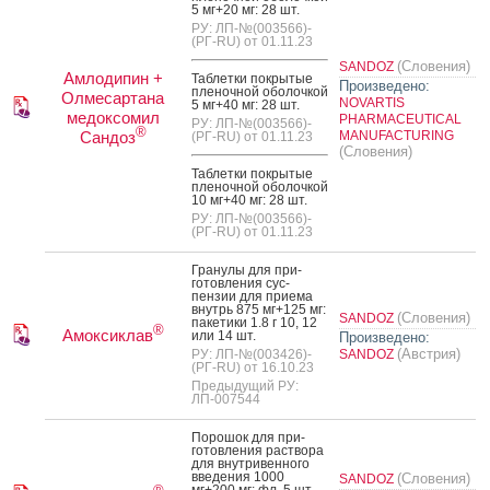
5 мг+20 мг: 28 шт.
РУ: ЛП-№(003566)-
(РГ-RU) от 01.11.23
(Словения)
SANDOZ
Амлодипин +
Таб­летки пок­ры­тые
Произведено:
пле­ноч­ной обо­лоч­кой
Олмесартана
NOVARTIS
5 мг+40 мг: 28 шт.
медоксомил
PHARMACEUTICAL
РУ: ЛП-№(003566)-
®
Сандоз
MANUFACTURING
(РГ-RU) от 01.11.23
(Словения)
Таб­летки пок­ры­тые
пле­ноч­ной обо­лоч­кой
10 мг+40 мг: 28 шт.
РУ: ЛП-№(003566)-
(РГ-RU) от 01.11.23
Гра­нулы для при­
готов­ле­ния сус­
пензии для при­ема
внутрь 875 мг+125 мг:
(Словения)
SANDOZ
па­кети­ки 1.8 г 10, 12
®
Амоксиклав
или 14 шт.
Произведено:
(Австрия)
РУ: ЛП-№(003426)-
SANDOZ
(РГ-RU) от 16.10.23
Предыдущий РУ:
ЛП-007544
По­рошок для при­
готов­ле­ния рас­тво­ра
для внут­ри­вен­но­го
вве­дения 1000
(Словения)
SANDOZ
мг+200 мг: фл. 5 шт.