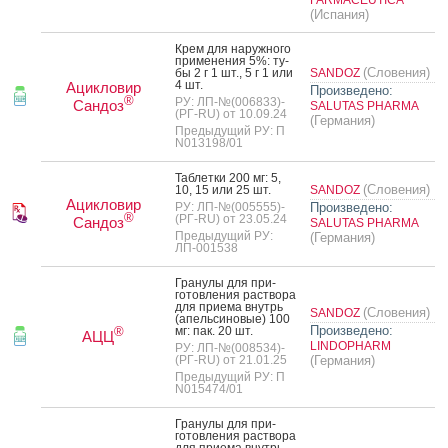
(Испания)
Крем для на­руж­но­го
при­мене­ния 5%: ту­
(Словения)
бы 2 г 1 шт., 5 г 1 или
SANDOZ
4 шт.
Ацикловир
Произведено:
®
РУ: ЛП-№(006833)-
Сандоз
SALUTAS PHARMA
(РГ-RU) от 10.09.24
(Германия)
Предыдущий РУ: П
N013198/01
Таб­летки 200 мг: 5,
(Словения)
10, 15 или 25 шт.
SANDOZ
Ацикловир
РУ: ЛП-№(005555)-
Произведено:
®
(РГ-RU) от 23.05.24
Сандоз
SALUTAS PHARMA
Предыдущий РУ:
(Германия)
ЛП-001538
Гра­нулы для при­
готов­ле­ния рас­тво­ра
для при­ема внутрь
(Словения)
SANDOZ
(апель­си­новые) 100
Произведено:
мг: пак. 20 шт.
®
АЦЦ
LINDOPHARM
РУ: ЛП-№(008534)-
(РГ-RU) от 21.01.25
(Германия)
Предыдущий РУ: П
N015474/01
Гра­нулы для при­
готов­ле­ния рас­тво­ра
для при­ема внутрь