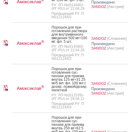
®
Амоксиклав
Произведено:
РУ: ЛП-№(014580)-
(Австрия)
SANDOZ
(РГ-RU) от 22.04.26
Предыдущий РУ: П
N012124/02
По­рошок для при­
готов­ле­ния рас­тво­ра
для внут­ри­вен­но­го
вве­дения 500 мг+100
(Словения)
SANDOZ
мг: фл. 5 шт.
®
Амоксиклав
Произведено:
РУ: ЛП-№(014580)-
(Австрия)
SANDOZ
(РГ-RU) от 22.04.26
Предыдущий РУ: П
N012124/02
По­рошок для при­
готов­ле­ния сус­
пензии для при­ема
внутрь 125 мг+31.25
мг/5 мл: фл. 100 мл с
(Словения)
SANDOZ
до­зир. лож­кой/до­зир.
®
Амоксиклав
Произведено:
пи­пет­кой
(Австрия)
SANDOZ
РУ: ЛП-№(012539)-
(РГ-RU) от 29.06.11
Предыдущий РУ: П
N012124/03
По­рошок для при­
готов­ле­ния сус­
пензии для при­ема
внутрь 250 мг+62.5
мг/5 мл: фл. 100 мл с