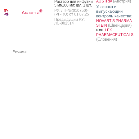
(Австрия)
AUSTRIA
Рас­твор для ин­фу­зий
5 мг/100 мл: фл. 1 шт.
Упаковка и
РУ: ЛП-№(010750)-
®
выпускающий
Акласта
(РГ-RU) от 01.07.25
контроль качества:
Предыдущий РУ:
NOVARTIS PHARMA
ЛС-002514
(Швейцария)
STEIN
или
LEK
PHARMACEUTICALS
(Словения)
Реклама