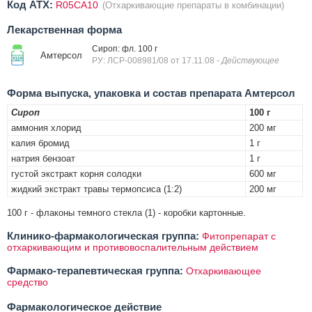
Код ATX:
R05CA10
(Отхаркивающие препараты в комбинации)
Лекарственная форма
Сироп: фл. 100 г
Амтерсол
РУ: ЛСР-008981/08 от 17.11.08
- Действующее
Форма выпуска, упаковка и состав препарата Амтерсол
Сироп
100 г
аммония хлорид
200 мг
калия бромид
1 г
натрия бензоат
1 г
густой экстракт корня солодки
600 мг
жидкий экстракт травы термопсиса (1:2)
200 мг
100 г - флаконы темного стекла (1) - коробки картонные.
Клинико-фармакологическая группа:
Фитопрепарат с
отхаркивающим и противовоспалительным действием
Фармако-терапевтическая группа:
Отхаркивающее
средство
Фармакологическое действие