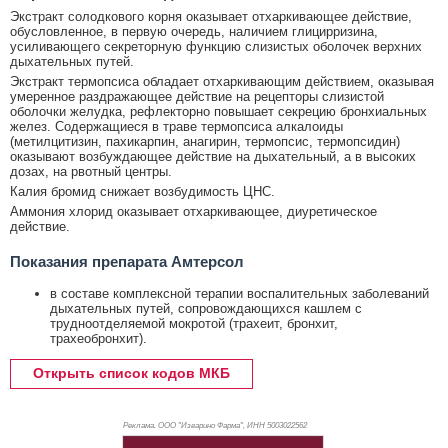
Экстракт солодкового корня оказывает отхаркивающее действие,
обусловленное, в первую очередь, наличием глицирризина,
усиливающего секреторную функцию слизистых оболочек верхних
дыхательных путей.
Экстракт термопсиса обладает отхаркивающим действием, оказывая
умеренное раздражающее действие на рецепторы слизистой
оболочки желудка, рефлекторно повышает секрецию бронхиальных
желез. Содержащиеся в траве термопсиса алкалоиды
(метилцитизин, пахикарпин, анагирин, термопсис, термопсидин)
оказывают возбуждающее действие на дыхательный, а в высоких
дозах, на рвотный центры.
Калия бромид снижает возбудимость ЦНС.
Аммония хлорид оказывает отхаркивающее, диуретическое
действие.
Показания препарата Амтерсол
в составе комплексной терапии воспалительных заболеваний
дыхательных путей, сопровождающихся кашлем с
трудноотделяемой мокротой (трахеит, бронхит,
трахеобронхит).
Открыть список кодов МКБ
Реклама. ООО "Изварино Фарма", ИНН 500
3022562