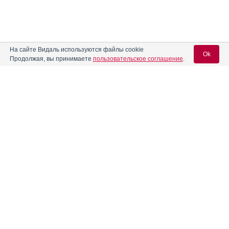
На сайте Видаль используются файлы cookie
Ok
Продолжая, вы принимаете
пользовательское соглашение
.
Содержание
Вход для специалистов
E-mail учетной записи Vidal:
Форма выпуска, упаковка и состав
Клинико-фармакологич. группа
Пароль:
Фармако-терапевтическая группа
Фармакологическое действие
Показания препарата
Режим дозирования
Регистрация
Забыли пароль?