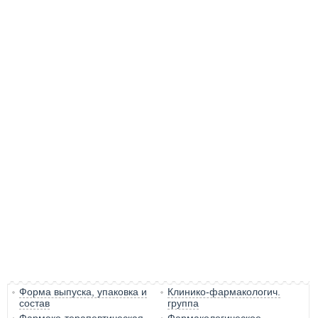
Форма выпуска, упаковка и
Клинико-фармакологич.
состав
группа