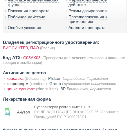
Фармако-терапевтическая
Фармакологическое
группа
действие
Показания препарата
Режим дозирования
Побочное действие
Противопоказания к
применению
Особые указания
Аналоги препарата
Владелец регистрационного удостоверения:
БИОСИНТЕЗ, ПАО
(Россия)
Код ATX:
C05AX03
(Препараты для лечения геморроя и анальных
трещин в комбинации)
Активные вещества
красавка
Ph.Eur.
(Belladonna)
Европейская Фармакопея
ксероформ
Group
(xeroform)
Группировочное наименование
цинка сульфат
BP
(zinc sulfate)
Британская Фармакопея
Лекарственная форма
Суппозитории ректальные: 10 шт.
Анузол
РУ: ЛП-№(011784)-(РГ-RU) от 22.09.25
- Бессрочно
Предыдущий РУ: Р N000279/01