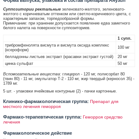
Форма выпуска, упаковка и состав препарата Анузол
Суппозитории ректальные
зеленовато-желтого, зеленовато-
желтого с коричневатым оттенком или светло-коричневого цвета, с
характерным запахом, торпедообразной формы.
Примечание: при хранении допускается появление едва заметного
белого налета на поверхности суппозиториев.
1 супп.
трибромфенолята висмута и висмута оксида комплекс
100 мг
(ксероформ)
белладонны листьев экстракт (красавки экстракт густой)
20 мг
цинка сульфат
50 мг
Вспомогательные вещества
: глицерол - 120 мг, полисорбат 80
(твин 80) - 11 мг, эмульгатор Т-2 - 110 мг, жир твердый (керносол 35) -
1789 мг.
5 шт. - упаковки ячейковые контурные (2) - пачки картонные.
Клинико-фармакологическая группа:
Препарат для
местного лечения геморроя
Фармако-терапевтическая группа:
Геморроя средство
лечения
Фармакологическое действие