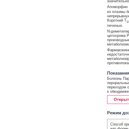
значительно
Апоморфин б
из плазмы б
непрерывную
Короткий T
1
печенью.
N-деметили
цитохрома P
производные
метаболизм
Фармакокине
недостаточн
метаболизир
противопока
Показания
Болезнь Пар
пероральных
переходом о
к обездвиже
Открыт
Режим до
Способ пр
его формы