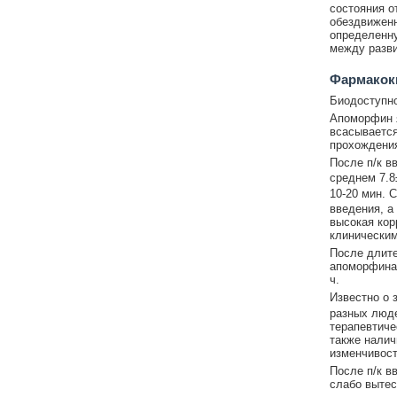
состояния о
обездвиженн
определенну
между разви
Фармакок
Биодоступно
Апоморфин 
всасывается
прохождения
После п/к в
среднем 7.8
10-20 мин. C
введения, а
высокая кор
клиническим
После длит
апоморфина 
ч.
Известно о 
разных люде
терапевтиче
также налич
изменчивост
После п/к в
слабо вытес