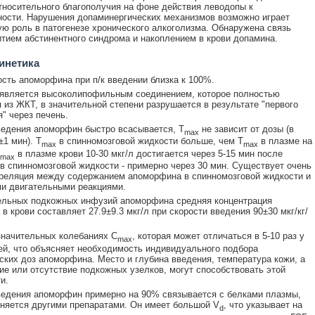
тносительного благополучия на фоне действия леводопы к
ости. Нарушения допаминергических механизмов возможно играет
ю роль в патогенезе хронического алкоголизма. Обнаружена связь
тием абстинентного синдрома и накоплением в крови допамина.
инетика
сть апоморфина при п/к введении близка к 100%.
является высоколипофильным соединением, которое полностью
 из ЖКТ, в значительной степени разрушается в результате "первого
" через печень.
ведения апоморфин быстро всасывается, T
не зависит от дозы (в
max
±1 мин). T
в спинномозговой жидкости больше, чем T
в плазме на
max
max
в плазме крови 10-30 мкг/л достигается через 5-15 мин после
max
 в спинномозговой жидкости - примерно через 30 мин. Существует очень
реляция между содержанием апоморфина в спинномозговой жидкости и
и двигательными реакциями.
ельных подкожных инфузий апоморфина средняя концентрация
в крови составляет 27.9±9.3 мкг/л при скорости введения 90±30 мкг/кг/
значительных колебаниях C
, которая может отличаться в 5-10 раз у
max
й, что объясняет необходимость индивидуального подбора
ских доз апоморфина. Место и глубина введения, температура кожи, а
ие или отсутствие подкожных узелков, могут способствовать этой
и.
ведения апоморфин примерно на 90% связывается с белками плазмы,
няется другими препаратами. Он имеет большой V
, что указывает на
d