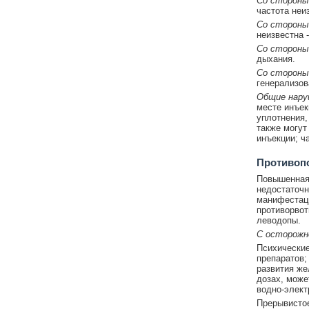
Со стороны
частота неи
Со стороны
неизвестна -
Со стороны
дыхания.
Со стороны
генерализов
Общие нару
месте инъек
уплотнения,
также могут 
инъекции; ч
Противоп
Повышенная 
недостаточн
манифестаци
противорвот
леводопы.
С осторож
Психические
препаратов;
развития же
дозах, може
водно-элект
Прерывистое