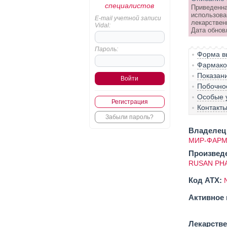
специалистов
Приведенна
использова
E-mail учетной записи
лекарствен
Vidal:
Дата обнов
Пароль:
Форма вы
Фармако
Показан
Побочно
Особые 
Регистрация
Контакт
Забыли пароль?
Владелец 
МИР-ФАРМ
Произвед
RUSAN PHA
Код ATX:
Активное 
Лекарств