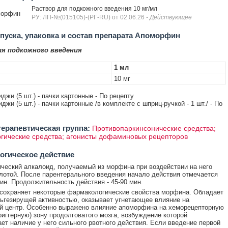
Раствор для подкожного введения 10 мг/мл
морфин
РУ: ЛП-№(015105)-(РГ-RU) от 02.06.26
- Действующее
уска, упаковка и состав препарата Апоморфин
я подкожного введения
1 мл
10 мг
иджи (5 шт.) - пачки картонные - По рецепту
иджи (5 шт.) - пачки картонные /в комплекте с шприц-ручкой - 1 шт./ - По
ерапевтическая группа:
Противопаркинсонические средства;
ические средства; агонисты дофаминовых рецепторов
огическое действие
ческий алкалоид, получаемый из морфина при воздействии на него
лотой. После парентерального введения начало действия отмечается
мин. Продолжительность действия - 45-90 мин.
сохраняет некоторые фармакологические свойства морфина. Обладает
ьгезирущей активностью, оказывает угнетающее влияние на
й центр. Особенно выражено влияние апоморфина на хеморецепторную
риггерную) зону продолговатого мозга, возбуждение которой
ет наличие у него сильного рвотного действия. Если введение первой