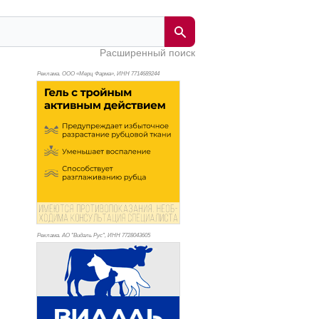
Расширенный поиск
Реклама. ООО «Мерц Фарма», ИНН 771
4689244
Реклама. АО "Видаль Рус", ИНН 772
8043605