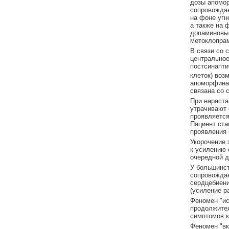
дозы апомор
сопровождае
на фоне угн
а также на 
допаминовых
метоклопрам
В связи со 
центральное
постсинапти
клеток) воз
апоморфина 
связана со 
При нараста
утрачивают 
проявляетс
Пациент ста
проявления 
Укорочение 
к усилению 
очередной д
У большинст
сопровождаю
сердцебиени
(усиление р
Феномен "и
продолжите
симптомов к
Феномен "вк