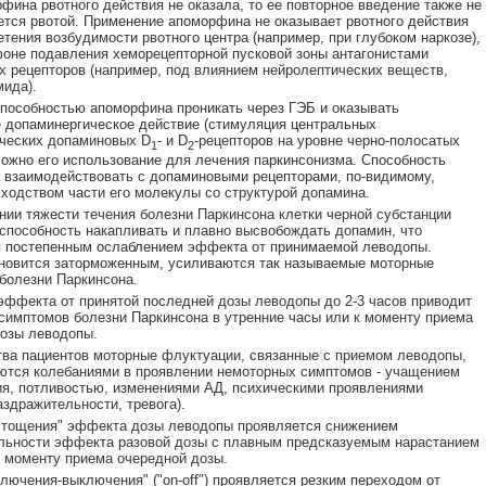
фина рвотного действия не оказала, то ее повторное введение также не
тся рвотой. Применение апоморфина не оказывает рвотного действия
етения возбудимости рвотного центра (например, при глубоком наркозе),
фоне подавления хеморецепторной пусковой зоны антагонистами
 рецепторов (например, под влиянием нейролептических веществ,
ида).
способностью апоморфина проникать через ГЭБ и оказывать
 допаминергическое действие (стимуляция центральных
ческих допаминовых D
- и D
-рецепторов на уровне черно-полосатых
1
2
можно его использование для лечения паркинсонизма. Способность
взаимодействовать с допаминовыми рецепторами, по-видимому,
сходством части его молекулы со структурой допамина.
нии тяжести течения болезни Паркинсона клетки черной субстанции
способность накапливать и плавно высвобождать допамин, что
я постепенным ослаблением эффекта от принимаемой леводопы.
новится заторможенным, усиливаются так называемые моторные
болезни Паркинсона.
эффекта от принятой последней дозы леводопы до 2-3 часов приводит
симптомов болезни Паркинсона в утренние часы или к моменту приема
озы леводопы.
ва пациентов моторные флуктуации, связанные с приемом леводопы,
тся колебаниями в проявлении немоторных симптомов - учащением
я, потливостью, изменениями АД, психическими проявлениями
аздражительности, тревога).
стощения" эффекта дозы леводопы проявляется снижением
льности эффекта разовой дозы с плавным предсказуемым нарастанием
 моменту приема очередной дозы.
лючения-выключения" ("on-off") проявляется резким переходом от