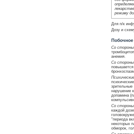
определяе
лекарстве
режиму до
Для п/к инф
Дозу и схем
Побочное
Со стороны
тромбоцитоп
анемия.
Со стороны
повышается 
бронхоспазм
Психически
психические
зрительные 
нарушение к
допамина (п
компульсивн
Со стороны
каждой дозе
головокруже
"периода вк
некоторых п
обморок, го