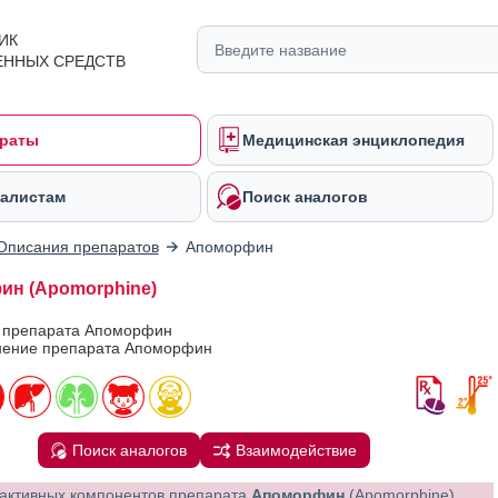
ИК
ЕННЫХ СРЕДСТВ
раты
Медицинская энциклопедия
алистам
Поиск аналогов
Описания препаратов
Апоморфин
н (Apomorphine)
в препарата Апоморфин
ение препарата Апоморфин
Поиск аналогов
Взаимодействие
активных компонентов препарата
Апоморфин
(Apomorphine)