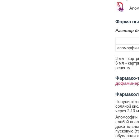
Апо
Форма вып
Раствор дл
апоморфин
3 мл - картр
3 мл - картр
рецепту
Фармако-т
дофаминерг
Фармакол
Полусинтети
соляной кис
через 2-10 
Апоморфин 
слабой анал
дыхательны
пусковую (т
обусловлива