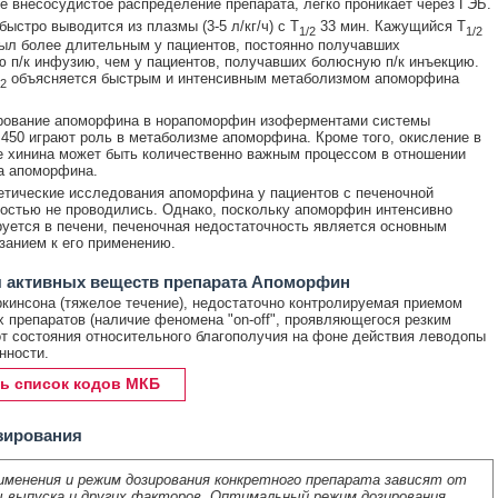
е внесосудистое распределение препарата, легко проникает через ГЭБ.
ыстро выводится из плазмы (3-5 л/кг/ч) с T
33 мин. Кажущийся T
1/2
1/2
ыл более длительным у пациентов, постоянно получавших
 п/к инфузию, чем у пациентов, получавших болюсную п/к инъекцию.
объясняется быстрым и интенсивным метаболизмом апоморфина
/2
рование апоморфина в норапоморфин изоферментами системы
450 играют роль в метаболизме апоморфина. Кроме того, окисление в
 хинина может быть количественно важным процессом в отношении
а апоморфина.
тические исследования апоморфина у пациентов с печеночной
остью не проводились. Однако, поскольку апоморфин интенсивно
уется в печени, печеночная недостаточность является основным
занием к его применению.
 активных веществ препарата Апоморфин
кинсона (тяжелое течение), недостаточно контролируемая приемом
 препаратов (наличие феномена "on-off", проявляющегося резким
т состояния относительного благополучия на фоне действия леводопы
нности.
ь список кодов МКБ
зирования
именения и режим дозирования конкретного препарата зависят от
 выпуска и других факторов. Оптимальный режим дозирования