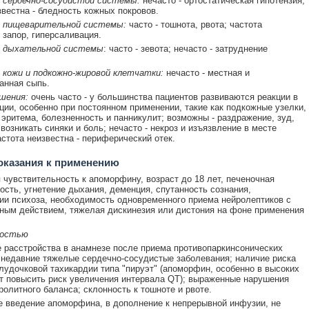
 сердечно-сосудистой системы:
нечасто - ортостатическая гипотензия;
звестна - бледность кожных покровов.
 пищеварительной системы:
часто - тошнота, рвота; частота
 запор, гиперсаливация.
 дыхательной системы
: часто - зевота; нечасто - затруднение
 кожи и подкожно-жировой клетчатки:
нечасто - местная и
анная сыпь.
шения:
очень часто - у большинства пациентов развиваются реакции в
ции, особенно при постоянном применении, такие как подкожные узелки,
 эритема, болезненность и панникулит; возможны - раздражение, зуд,
возникать синяки и боль; нечасто - некроз и изъязвление в месте
астота неизвестна - периферический отек.
оказания к применению
чувствительность к апоморфину, возраст до 18 лет, печеночная
ость, угнетение дыхания, деменция, спутанность сознания,
и психоза, необходимость одновременного приема нейролептиков с
ным действием, тяжелая дискинезия или дистония на фоне применения
ностью
 расстройства в анамнезе после приема противопаркинсонических
 недавние тяжелые сердечно-сосудистые заболевания; наличие риска
лудочковой тахикардии типа "пируэт" (апоморфин, особенно в высоких
т повысить риск увеличения интервала QT); выраженные нарушения
ролитного баланса; склонность к тошноте и рвоте.
 введение апоморфина, в дополнение к непрерывной инфузии, не