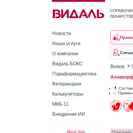
СПРАВОЧН
ЛЕКАРСТВ
Новости
Препа
Наши услуги
Специ
О компании
Видаль БОКС
Видаль
Парафармацевтика
Апоморфи
Ветеринария
💊 Соста
✅ Примен
Калькуляторы
МКБ-11
Внедрение ИИ
Вход для
Описание 