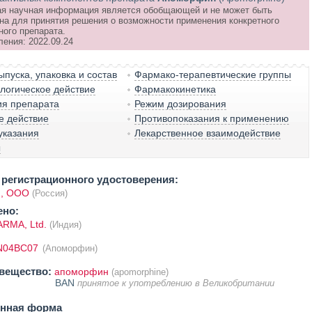
я научная информация является обобщающей и не может быть
на для принятия решения о возможности применения конкретного
ного препарата.
ления: 2022.09.24
пуска, упаковка и состав
Фармако-терапевтические группы
логическое действие
Фармакокинетика
ия препарата
Режим дозирования
е действие
Противопоказания к применению
указания
Лекарственное взаимодействие
ы
регистрационного удостоверения:
, ООО
(Россия)
ено:
RMA, Ltd.
(Индия)
N04BC07
(Апоморфин)
вещество:
апоморфин
(apomorphine)
BAN
принятое к употреблению в Великобритании
енная форма