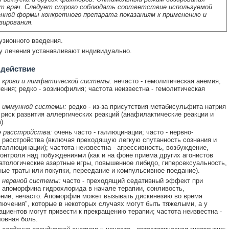
т врач. Следует строго соблюдать соответствие используемой
нной формы конкретного препарата показаниям к применению и
зирования.
узионного введения.
у лечения устанавливают индивидуально.
 действие
 крови и лимфатической системы:
нечасто - гемолитическая анемия,
ения; редко - эозинофилия; частота неизвестна - гемолитическая
 иммунной системы:
редко - из-за присутствия метабисульфита натрия
риск развития аллергических реакций (анафилактические реакции и
).
е расстройства:
очень часто - галлюцинации; часто - нервно-
 расстройства (включая преходящую легкую спутанность сознания и
галлюцинации); частота неизвестна - агрессивность, возбуждение,
онтроля над побуждениями (как и на фоне приема других агонистов
атологические азартные игры, повышенное либидо, гиперсексуальность,
ые траты или покупки, переедание и компульсивное поедание).
 нервной системы:
часто - преходящий седативный эффект при
 апоморфина гидрохлорида в начале терапии, сонливость,
ние; нечасто: Апоморфин может вызывать дискинезию во время
лючения", которые в некоторых случаях могут быть тяжелыми, а у
ациентов могут привести к прекращению терапии; частота неизвестна -
ловная боль.