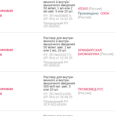
вен­но­го и внут­ри­
мышеч­но­го вве­дения
50 мг/мл: 1 мл или 2
(Россия)
АТОЛЛ
биновая
мл амп. 5 или 10 шт.
Произведено:
ОЗОН
а
РУ: ЛП-№(008857)-
(Россия)
(РГ-RU) от 14.02.25
Предыдущий РУ:
ЛП-002092
Рас­твор для внут­ри­
вен­но­го и внут­ри­
мышеч­но­го вве­дения
50 мг/мл: амп. 1 мл
биновая
АРМАВИРСКАЯ
или 2 мл, 10 шт.
а
(Россия)
БИОФАБРИКА
РУ: ЛП-№(010277)-
(РГ-RU) от 22.05.25
Предыдущий РУ:
ЛП-000026
Рас­твор для внут­ри­
вен­но­го и внут­ри­
мышеч­но­го вве­дения
500 мг/5 мл: амп. 5
биновая
ПРОМОМЕД РУС
или 10 шт.
а
(Россия)
РУ: ЛП-№(011439)-
(РГ-RU) от 26.08.25
Предыдущий РУ:
ЛСР-001493/09