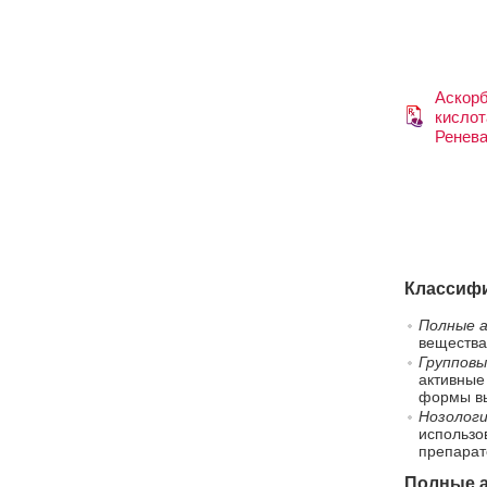
Аскор
кислот
Ренев
Классифи
Полные а
вещества
Групповы
активные
формы вы
Нозологи
использо
препарат
Полные а