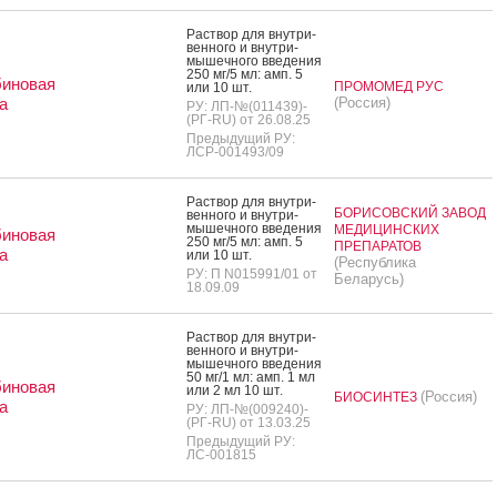
Рас­твор для внут­ри­
вен­но­го и внут­ри­
мышеч­но­го вве­дения
250 мг/5 мл: амп. 5
биновая
ПРОМОМЕД РУС
или 10 шт.
а
(Россия)
РУ: ЛП-№(011439)-
(РГ-RU) от 26.08.25
Предыдущий РУ:
ЛСР-001493/09
Рас­твор для внут­ри­
БОРИСОВСКИЙ ЗАВОД
вен­но­го и внут­ри­
мышеч­но­го вве­дения
МЕДИЦИНСКИХ
биновая
250 мг/5 мл: амп. 5
ПРЕПАРАТОВ
а
или 10 шт.
(Республика
РУ: П N015991/01 от
Беларусь)
18.09.09
Рас­твор для внут­ри­
вен­но­го и внут­ри­
мышеч­но­го вве­дения
50 мг/1 мл: амп. 1 мл
биновая
или 2 мл 10 шт.
(Россия)
БИОСИНТЕЗ
а
РУ: ЛП-№(009240)-
(РГ-RU) от 13.03.25
Предыдущий РУ:
ЛС-001815