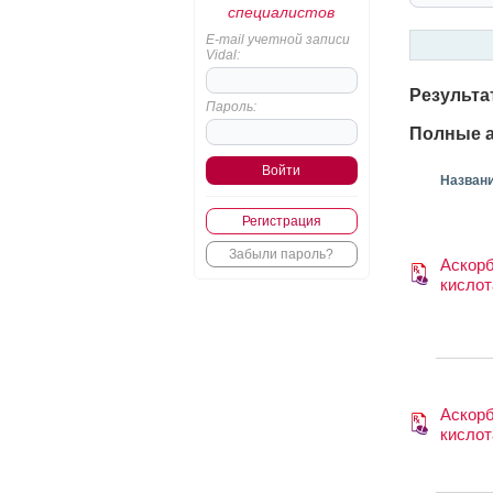
специалистов
E-mail учетной записи
Vidal:
Результа
Пароль:
Полные а
Назван
Регистрация
Забыли пароль?
Аскор
кислот
Аскор
кислот