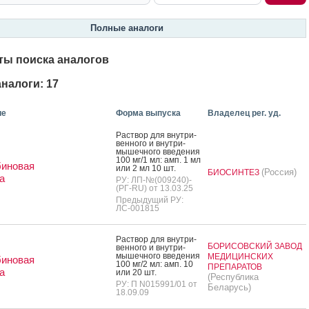
Полные аналоги
ты поиска аналогов
налоги: 17
ие
Форма выпуска
Владелец рег. уд.
Рас­твор для внут­ри­
вен­но­го и внут­ри­
мышеч­но­го вве­дения
100 мг/1 мл: амп. 1 мл
биновая
или 2 мл 10 шт.
(Россия)
БИОСИНТЕЗ
а
РУ: ЛП-№(009240)-
(РГ-RU) от 13.03.25
Предыдущий РУ:
ЛС-001815
Рас­твор для внут­ри­
БОРИСОВСКИЙ ЗАВОД
вен­но­го и внут­ри­
мышеч­но­го вве­дения
МЕДИЦИНСКИХ
биновая
100 мг/2 мл: амп. 10
ПРЕПАРАТОВ
а
или 20 шт.
(Республика
РУ: П N015991/01 от
Беларусь)
18.09.09