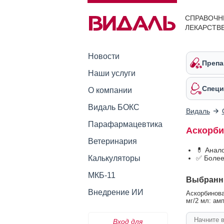
СПРАВОЧН
ЛЕКАРСТВ
Новости
Препа
Наши услуги
Специ
О компании
Видаль БОКС
Видаль
Парафармацевтика
Аскорби
Ветеринария
💊 Анал
Калькуляторы
✅ Более
МКБ-11
Выбранн
Внедрение ИИ
Аскорбинова
мг/2 мл: амп
Вход для