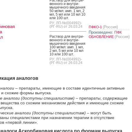
Рас­твор для внут­ри­
вен­но­го и внут­ри­
мышеч­но­го вве­дения
50 мг/мл: амп. 1 мл, 2
мл, 5 мл или 10 мл 10
или 100 шт.
РУ: ЛП-№(004992)-
биновая
(РГ-RU) от 26.03.24
(Россия)
ПФКО-1
а
Произведено:
ПФК
ал
Рас­твор для внут­ри­
(Россия)
ОБНОВЛЕНИЕ
вен­но­го и внут­ри­
мышеч­но­го вве­дения
100 мг/мл: амп. 1 мл,
2 мл, 5 мл или 10 мл
10 или 100 шт.
РУ: ЛП-№(004992)-
(РГ-RU) от 26.03.24
кация аналогов
налоги
– препараты, имеющие в составе идентичные активные
 и схожие формы выпуска.
е аналоги (доступны специалистам)
– препараты, содержащие
 вещества со схожим механизмом действия и имеющие схожие
пуска.
ческие аналоги (доступны специалистам)
– могут быть
ваны специалистами при назначении терапии в отсутствие
ов «первой линии».
налоги Аскорбиновая кислота по формам выпуска