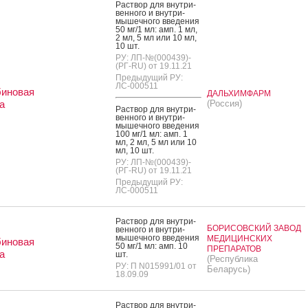
Рас­твор для внут­ри­
вен­но­го и внут­ри­
мышеч­но­го вве­дения
50 мг/1 мл: амп. 1 мл,
2 мл, 5 мл или 10 мл,
10 шт.
РУ: ЛП-№(000439)-
(РГ-RU) от 19.11.21
Предыдущий РУ:
ЛС-000511
биновая
ДАЛЬХИМФАРМ
а
(Россия)
Рас­твор для внут­ри­
вен­но­го и внут­ри­
мышеч­но­го вве­дения
100 мг/1 мл: амп. 1
мл, 2 мл, 5 мл или 10
мл, 10 шт.
РУ: ЛП-№(000439)-
(РГ-RU) от 19.11.21
Предыдущий РУ:
ЛС-000511
Рас­твор для внут­ри­
БОРИСОВСКИЙ ЗАВОД
вен­но­го и внут­ри­
мышеч­но­го вве­дения
МЕДИЦИНСКИХ
биновая
50 мг/1 мл: амп. 10
ПРЕПАРАТОВ
а
шт.
(Республика
РУ: П N015991/01 от
Беларусь)
18.09.09
Рас­твор для внут­ри­