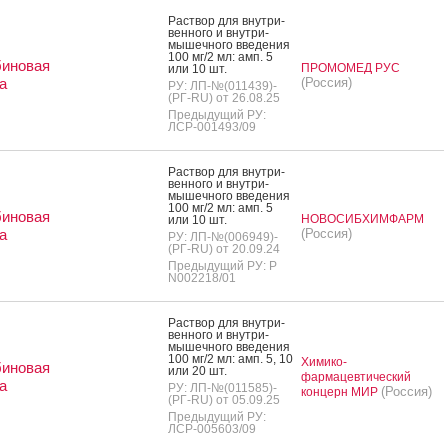
Рас­твор для внут­ри­
вен­но­го и внут­ри­
мышеч­но­го вве­дения
100 мг/2 мл: амп. 5
биновая
ПРОМОМЕД РУС
или 10 шт.
а
(Россия)
РУ: ЛП-№(011439)-
(РГ-RU) от 26.08.25
Предыдущий РУ:
ЛСР-001493/09
Рас­твор для внут­ри­
вен­но­го и внут­ри­
мышеч­но­го вве­дения
100 мг/2 мл: амп. 5
биновая
НОВОСИБХИМФАРМ
или 10 шт.
а
(Россия)
РУ: ЛП-№(006949)-
(РГ-RU) от 20.09.24
Предыдущий РУ: Р
N002218/01
Рас­твор для внут­ри­
вен­но­го и внут­ри­
мышеч­но­го вве­дения
100 мг/2 мл: амп. 5, 10
Химико-
биновая
или 20 шт.
фармацевтический
а
РУ: ЛП-№(011585)-
(Россия)
концерн МИР
(РГ-RU) от 05.09.25
Предыдущий РУ:
ЛСР-005603/09