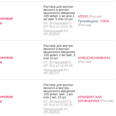
Рас­твор для внут­ри­
вен­но­го и внут­ри­
мышеч­но­го вве­дения
100 мг/мл: 1 мл или 2
(Россия)
АТОЛЛ
биновая
мл амп. 5 или 10 шт.
Произведено:
ОЗОН
а
РУ: ЛП-№(008857)-
(Россия)
(РГ-RU) от 14.02.25
Предыдущий РУ:
ЛП-002092
Рас­твор для внут­ри­
вен­но­го и внут­ри­
мышеч­но­го вве­дения
100 мг/мл: 2 мл амп. 5
биновая
НОВОСИБХИМФАРМ
или 10 шт.
а
(Россия)
РУ: ЛП-№(006887)-
(РГ-RU) от 16.09.24
Предыдущий РУ:
ЛП-002747
Рас­твор для внут­ри­
вен­но­го и внут­ри­
мышеч­но­го вве­дения
100 мг/мл: амп. 1 мл
биновая
АРМАВИРСКАЯ
или 2 мл, 10 шт.
а
(Россия)
БИОФАБРИКА
РУ: ЛП-№(010277)-
(РГ-RU) от 22.05.25
Предыдущий РУ:
ЛП-000026