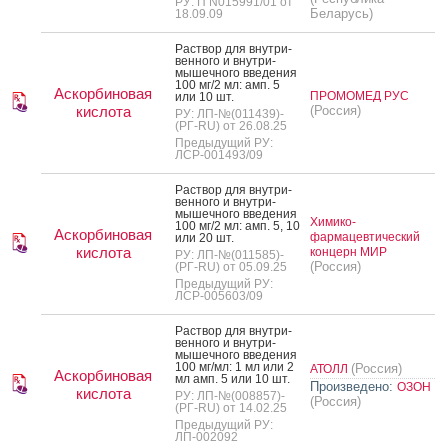
РУ: П N015991/01 от
Беларусь)
18.09.09
Рас­твор для внут­ри­
вен­но­го и внут­ри­
мышеч­но­го вве­дения
100 мг/2 мл: амп. 5
Аскорбиновая
ПРОМОМЕД РУС
или 10 шт.
кислота
(Россия)
РУ: ЛП-№(011439)-
(РГ-RU) от 26.08.25
Предыдущий РУ:
ЛСР-001493/09
Рас­твор для внут­ри­
вен­но­го и внут­ри­
мышеч­но­го вве­дения
Химико-
100 мг/2 мл: амп. 5, 10
Аскорбиновая
фармацевтический
или 20 шт.
кислота
концерн МИР
РУ: ЛП-№(011585)-
(Россия)
(РГ-RU) от 05.09.25
Предыдущий РУ:
ЛСР-005603/09
Рас­твор для внут­ри­
вен­но­го и внут­ри­
мышеч­но­го вве­дения
100 мг/мл: 1 мл или 2
(Россия)
АТОЛЛ
Аскорбиновая
мл амп. 5 или 10 шт.
Произведено:
ОЗОН
кислота
РУ: ЛП-№(008857)-
(Россия)
(РГ-RU) от 14.02.25
Предыдущий РУ:
ЛП-002092