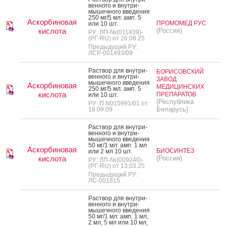
вен­но­го и внут­ри­
мышеч­но­го вве­дения
250 мг/5 мл: амп. 5
Аскорбиновая
ПРОМОМЕД РУС
или 10 шт.
кислота
(Россия)
РУ: ЛП-№(011439)-
(РГ-RU) от 26.08.25
Предыдущий РУ:
ЛСР-001493/09
Рас­твор для внут­ри­
БОРИСОВСКИЙ
вен­но­го и внут­ри­
ЗАВОД
мышеч­но­го вве­дения
Аскорбиновая
МЕДИЦИНСКИХ
250 мг/5 мл: амп. 5
кислота
ПРЕПАРАТОВ
или 10 шт.
(Республика
РУ: П N015991/01 от
Беларусь)
18.09.09
Рас­твор для внут­ри­
вен­но­го и внут­ри­
мышеч­но­го вве­дения
50 мг/1 мл: амп. 1 мл
Аскорбиновая
БИОСИНТЕЗ
или 2 мл 10 шт.
кислота
(Россия)
РУ: ЛП-№(009240)-
(РГ-RU) от 13.03.25
Предыдущий РУ:
ЛС-001815
Рас­твор для внут­ри­
вен­но­го и внут­ри­
мышеч­но­го вве­дения
50 мг/1 мл: амп. 1 мл,
2 мл, 5 мл или 10 мл,