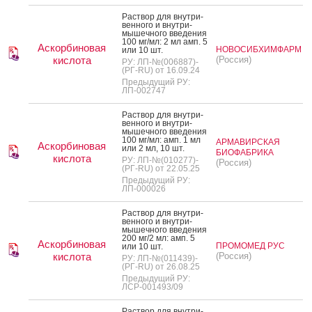
Рас­твор для внут­ри­
вен­но­го и внут­ри­
мышеч­но­го вве­дения
100 мг/мл: 2 мл амп. 5
Аскорбиновая
НОВОСИБХИМФАРМ
или 10 шт.
кислота
(Россия)
РУ: ЛП-№(006887)-
(РГ-RU) от 16.09.24
Предыдущий РУ:
ЛП-002747
Рас­твор для внут­ри­
вен­но­го и внут­ри­
мышеч­но­го вве­дения
100 мг/мл: амп. 1 мл
АРМАВИРСКАЯ
Аскорбиновая
или 2 мл, 10 шт.
БИОФАБРИКА
кислота
РУ: ЛП-№(010277)-
(Россия)
(РГ-RU) от 22.05.25
Предыдущий РУ:
ЛП-000026
Рас­твор для внут­ри­
вен­но­го и внут­ри­
мышеч­но­го вве­дения
200 мг/2 мл: амп. 5
Аскорбиновая
ПРОМОМЕД РУС
или 10 шт.
кислота
(Россия)
РУ: ЛП-№(011439)-
(РГ-RU) от 26.08.25
Предыдущий РУ:
ЛСР-001493/09
Рас­твор для внут­ри­