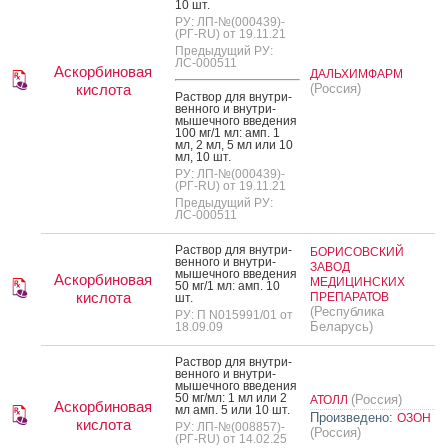
10 шт.
РУ: ЛП-№(000439)-
(РГ-RU) от 19.11.21
Предыдущий РУ:
ЛС-000511
Аскорбиновая
ДАЛЬХИМФАРМ
кислота
(Россия)
Рас­твор для внут­ри­
вен­но­го и внут­ри­
мышеч­но­го вве­дения
100 мг/1 мл: амп. 1
мл, 2 мл, 5 мл или 10
мл, 10 шт.
РУ: ЛП-№(000439)-
(РГ-RU) от 19.11.21
Предыдущий РУ:
ЛС-000511
Рас­твор для внут­ри­
БОРИСОВСКИЙ
вен­но­го и внут­ри­
ЗАВОД
мышеч­но­го вве­дения
Аскорбиновая
МЕДИЦИНСКИХ
50 мг/1 мл: амп. 10
кислота
ПРЕПАРАТОВ
шт.
(Республика
РУ: П N015991/01 от
Беларусь)
18.09.09
Рас­твор для внут­ри­
вен­но­го и внут­ри­
мышеч­но­го вве­дения
50 мг/мл: 1 мл или 2
(Россия)
АТОЛЛ
Аскорбиновая
мл амп. 5 или 10 шт.
Произведено:
ОЗОН
кислота
РУ: ЛП-№(008857)-
(Россия)
(РГ-RU) от 14.02.25