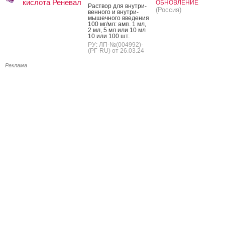
кислота Реневал
ОБНОВЛЕНИЕ
Рас­твор для внут­ри­
(Россия)
вен­но­го и внут­ри­
мышеч­но­го вве­дения
100 мг/мл: амп. 1 мл,
2 мл, 5 мл или 10 мл
10 или 100 шт.
РУ: ЛП-№(004992)-
(РГ-RU) от 26.03.24
Реклама