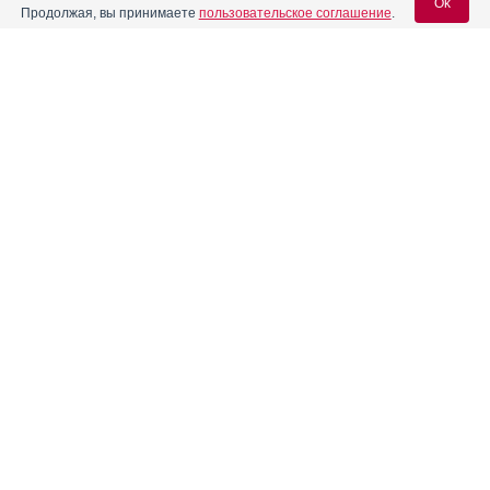
Ok
Продолжая, вы принимаете
пользовательское соглашение
.
Вход для специалистов
E-mail учетной записи Vidal:
Пароль:
Регистрация
Забыли пароль?