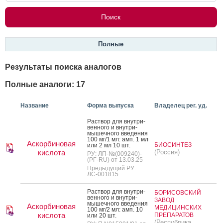
Полные
Результаты поиска аналогов
Полные аналоги: 17
Название
Форма выпуска
Владелец рег. уд.
Рас­твор для внут­ри­
вен­но­го и внут­ри­
мышеч­но­го вве­дения
100 мг/1 мл: амп. 1 мл
Аскорбиновая
БИОСИНТЕЗ
или 2 мл 10 шт.
кислота
(Россия)
РУ: ЛП-№(009240)-
(РГ-RU) от 13.03.25
Предыдущий РУ:
ЛС-001815
Рас­твор для внут­ри­
БОРИСОВСКИЙ
вен­но­го и внут­ри­
ЗАВОД
мышеч­но­го вве­дения
Аскорбиновая
МЕДИЦИНСКИХ
100 мг/2 мл: амп. 10
кислота
ПРЕПАРАТОВ
или 20 шт.
(Республика