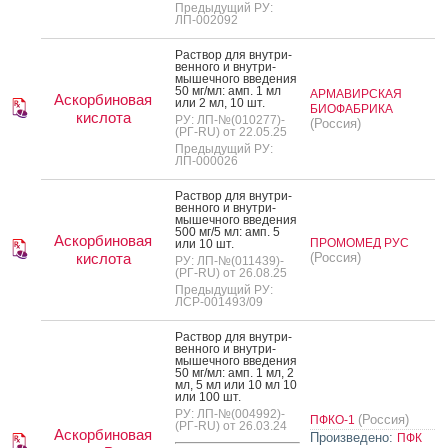
Предыдущий РУ:
ЛП-002092
Рас­твор для внут­ри­
вен­но­го и внут­ри­
мышеч­но­го вве­дения
50 мг/мл: амп. 1 мл
АРМАВИРСКАЯ
Аскорбиновая
или 2 мл, 10 шт.
БИОФАБРИКА
кислота
РУ: ЛП-№(010277)-
(Россия)
(РГ-RU) от 22.05.25
Предыдущий РУ:
ЛП-000026
Рас­твор для внут­ри­
вен­но­го и внут­ри­
мышеч­но­го вве­дения
500 мг/5 мл: амп. 5
Аскорбиновая
ПРОМОМЕД РУС
или 10 шт.
кислота
(Россия)
РУ: ЛП-№(011439)-
(РГ-RU) от 26.08.25
Предыдущий РУ:
ЛСР-001493/09
Рас­твор для внут­ри­
вен­но­го и внут­ри­
мышеч­но­го вве­дения
50 мг/мл: амп. 1 мл, 2
мл, 5 мл или 10 мл 10
или 100 шт.
РУ: ЛП-№(004992)-
(Россия)
ПФКО-1
(РГ-RU) от 26.03.24
Аскорбиновая
Произведено:
ПФК