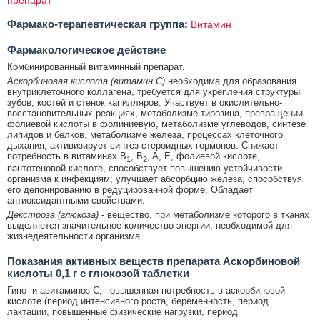
Фармако-терапевтическая группа:
Витамин
Фармакологическое действие
Комбинированный витаминный препарат.
Аскорбиновая кислота (витамин С)
необходима для образования
внутриклеточного коллагена, требуется для укрепления структуры
зубов, костей и стенок капилляров. Участвует в окислительно-
восстановительных реакциях, метаболизме тирозина, превращении
фолиевой кислоты в фолиниевую, метаболизме углеводов, синтезе
липидов и белков, метаболизме железа, процессах клеточного
дыхания, активизирует синтез стероидных гормонов. Снижает
потребность в витаминах B
, B
, A, E, фолиевой кислоте,
1
2
пантотеновой кислоте, способствует повышению устойчивости
организма к инфекциям; улучшает абсорбцию железа, способствуя
его депонированию в редуцированной форме. Обладает
антиоксидантными свойствами.
Декстроза (глюкоза)
- вещество, при метаболизме которого в тканях
выделяется значительное количество энергии, необходимой для
жизнедеятельности организма.
Показания активных веществ препарата Аскорбиновой
кислоты 0,1 г с глюкозой таблетки
Гипо- и авитаминоз C; повышенная потребность в аскорбиновой
кислоте (период интенсивного роста, беременность, период
лактации, повышенные физические нагрузки, период