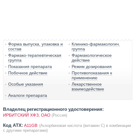
Форма выпуска, упаковка и
Клинико-фармакологич.
состав
группа
Фармако-терапевтическая
Фармакологическое
группа
действие
Показания препарата
Режим дозирования
Побочное действие
Противопоказания к
применению
Особые указания
Лекарственное
взаимодействие
Аналоги препарата
Владелец регистрационного удостоверения:
ИРБИТСКИЙ ХФЗ, ОАО
(Россия)
Код ATX:
A11GB
(Аскорбиновая кислота (витамин C) в комбинации
с другими препаратами)