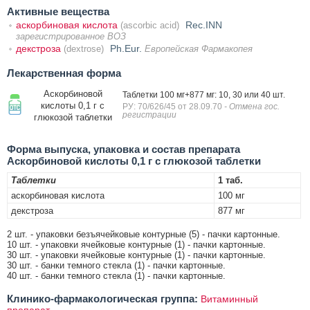
Активные вещества
аскорбиновая кислота
Rec.INN
(ascorbic acid)
зарегистрированное ВОЗ
декстроза
Ph.Eur.
(dextrose)
Европейская Фармакопея
Лекарственная форма
Аскорбиновой
Таблетки 100 мг+877 мг: 10, 30 или 40 шт.
кислоты 0,1 г с
РУ: 70/626/45 от 28.09.70
- Отмена гос.
регистрации
глюкозой таблетки
Форма выпуска, упаковка и состав препарата
Аскорбиновой кислоты 0,1 г с глюкозой таблетки
Таблетки
1 таб.
аскорбиновая кислота
100 мг
декстроза
877 мг
2 шт. - упаковки безъячейковые контурные (5) - пачки картонные.
10 шт. - упаковки ячейковые контурные (1) - пачки картонные.
30 шт. - упаковки ячейковые контурные (1) - пачки картонные.
30 шт. - банки темного стекла (1) - пачки картонные.
40 шт. - банки темного стекла (1) - пачки картонные.
Клинико-фармакологическая группа:
Витаминный
препарат