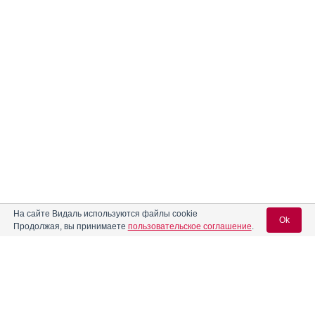
На сайте Видаль используются файлы cookie
Ok
Продолжая, вы принимаете
пользовательское соглашение
.
Содержание
Вход для специалистов
E-mail учетной записи Vidal:
Форма выпуска, упаковка и состав