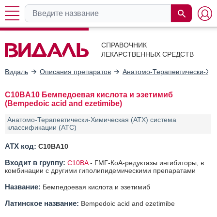
СПРАВОЧНИК
ЛЕКАРСТВЕННЫХ СРЕДСТВ
Видаль
Описания препаратов
Анатомо-Терапевтически-Хим
C10BA10 Бемпедоевая кислота и эзетимиб
(Bempedoic acid and ezetimibe)
Анатомо-Терапевтически-Химическая (АТХ) система
классификации (ATC)
АТХ код:
C10BA10
Входит в группу:
C10BA
-
ГМГ-КоА-редуктазы ингибиторы, в
комбинации с другими гиполипидемическими препаратами
Название:
Бемпедоевая кислота и эзетимиб
Латинское название:
Bempedoic acid and ezetimibe