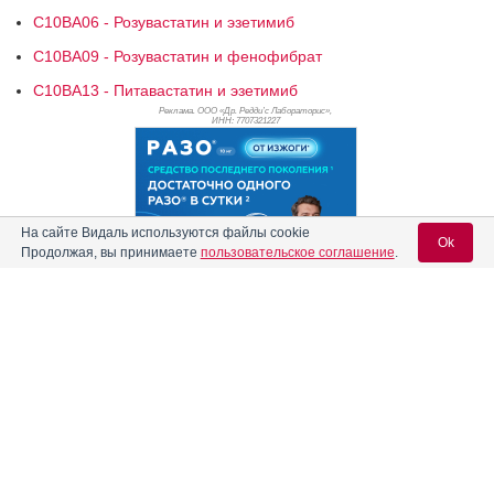
C10BA06 - Розувастатин и эзетимиб
C10BA09 - Розувастатин и фенофибрат
C10BA13 - Питавастатин и эзетимиб
Реклама. ООО «Др. Редди’с Лабораторис»,
ИНН: 770
7321227
На сайте Видаль используются файлы cookie
Ok
Продолжая, вы принимаете
пользовательское соглашение
.
Вход для специалистов
E-mail учетной записи Vidal:
Реклама. АО "Видаль Рус", ИНН 772
8043605
Пароль: