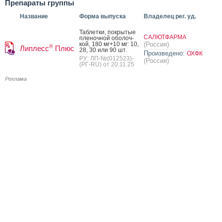
Препараты группы
Название
Форма выпуска
Владелец рег. уд.
Таб­летки, пок­ры­тые
САЛЮТФАРМА
пле­ноч­ной обо­лоч­
кой, 180 мг+10 мг: 10,
(Россия)
®
Липлесс
Плюс
28, 30 или 90 шт.
Произведено:
ОХФК
РУ: ЛП-№(012523)-
(Россия)
(РГ-RU) от 20.11.25
Реклама