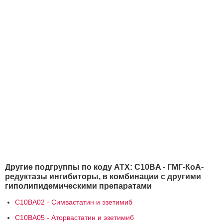
Другие подгруппы по коду АТХ: C10BA - ГМГ-КоА-
редуктазы ингибиторы, в комбинации с другими
гиполипидемическими препаратами
C10BA02 - Симвастатин и эзетимиб
C10BA05 - Аторвастатин и эзетимиб