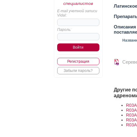
специалистов
Латинское
E-mail учетной записи
Vidal:
Препарат
Описания 
Пароль:
поставля
Назван
Регистрация
Серев
Забыли пароль?
Другие п
адреном
R03A
R03A
R03A
R03A
R03A