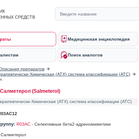
ИК
ЕННЫХ СРЕДСТВ
раты
Медицинская энциклопедия
алистам
Поиск аналогов
Описания препаратов
рапевтически-Химическая (АТХ) система классификации (ATC)
л
Салметерол (Salmeterol)
ерапевтически-Химическая (АТХ) система классификации (ATC)
R03AC12
группу:
R03AC
-
Селективные бета2-адреномиметики
Салметерол