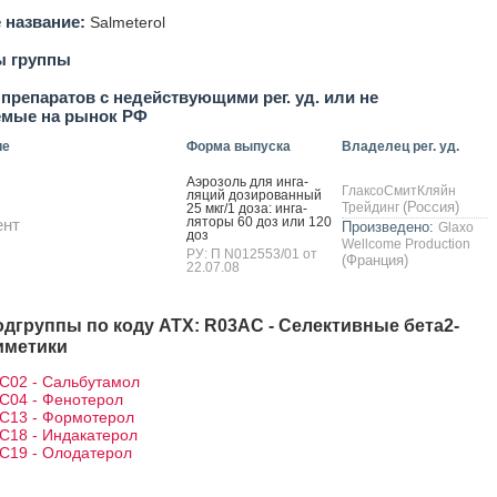
 название:
Salmeterol
ы группы
препаратов с недействующими рег. уд. или не
емые на рынок РФ
ие
Форма выпуска
Владелец рег. уд.
А­эро­золь для ин­га­
ГлаксоСмитКляйн
ляций до­зиро­ван­ный
(Россия)
Трейдинг
25 мкг/1 до­за: ин­га­
лято­ры 60 доз или 120
ент
Произведено:
Glaxo
доз
Wellcome Production
РУ: П N012553/01 от
(Франция)
22.07.08
одгруппы по коду АТХ: R03AC - Селективные бета2-
иметики
C02 - Сальбутамол
C04 - Фенотерол
C13 - Формотерол
C18 - Индакатерол
C19 - Олодатерол