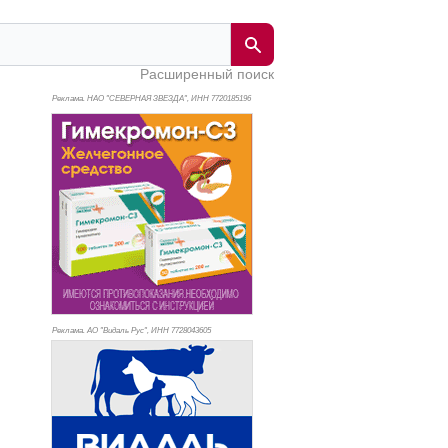
Расширенный поиск
Реклама. НАО "СЕВЕРНАЯ ЗВЕЗДА", ИНН 772
0185196
Реклама. АО "Видаль Рус", ИНН 772
8043605