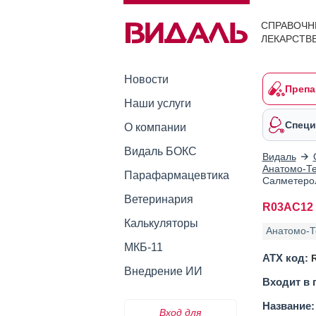
СПРАВОЧН
ЛЕКАРСТВ
Новости
Препа
Наши услуги
Специ
О компании
Видаль БОКС
Видаль
Анатомо-Те
Парафармацевтика
Салметеро
Ветеринария
R03AC12 
Калькуляторы
Анатомо-Т
МКБ-11
АТХ код:
Внедрение ИИ
Входит в 
Название:
Вход для