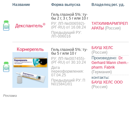
Название
Форма выпуска
Владелец рег. уд.
Гель глаз­ной 5%: ту­
бы 2 г, 3 г, 5 г или 10 г
РУ: ЛП-№(006592)-
ТАТХИМФАРМПРЕП
®
Декспантель
(РГ-RU) от 16.08.24
(Россия)
АРАТЫ
Предыдущий РУ:
ЛП-006016
БАУШ ХЕЛС
Корнерегель
Гель глаз­ной 5%: ту­
(Россия)
бы 5 г или 10 г
Произведено:
Dr.
РУ: ЛП-№(007455)-
(РГ-RU) от 30.10.24
Gerhard Mann chem.-
pharm. Fabrik
Дата
переоформления:
(Германия)
07.04.25
контакты:
Предыдущий РУ: П
БАУШ ХЕЛС ООО
N015841/01
(Россия)
Реклама