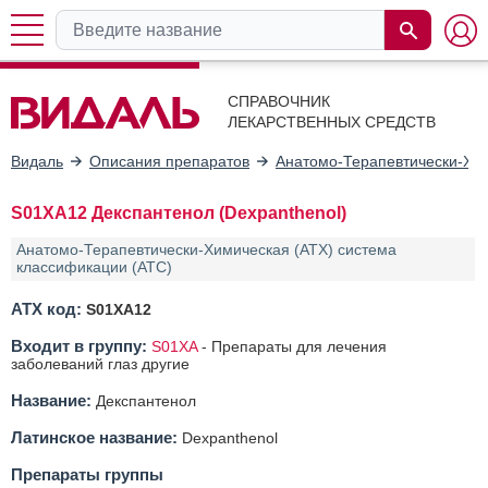
СПРАВОЧНИК
ЛЕКАРСТВЕННЫХ СРЕДСТВ
Видаль
Описания препаратов
Анатомо-Терапевтически-Хим
S01XA12 Декспантенол (Dexpanthenol)
Анатомо-Терапевтически-Химическая (АТХ) система
классификации (ATC)
АТХ код:
S01XA12
Входит в группу:
S01XA
-
Препараты для лечения
заболеваний глаз другие
Название:
Декспантенол
Латинское название:
Dexpanthenol
Препараты группы