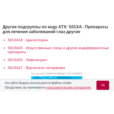
Другие подгруппы по коду АТХ: S01XA - Препараты
для лечения заболеваний глаз другие
S01XA18 - Циклоспорин
S01XA20 - Искусственные слезы и другие индифферентные
препараты
S01XA25 - Лифитеграст
S01XA27 - Вортетиген непарвовек
Реклама. НАО "СЕВЕРНАЯ ЗВЕЗДА", ИНН 772
0185196
На сайте Видаль используются файлы cookie
Ok
Продолжая, вы принимаете
пользовательское соглашение
.
Вход для специалистов
E-mail учетной записи Vidal: