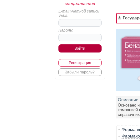
специалистов
E-mail учетной записи
Vidal:
⚠️ Госуда
Пароль:
Регистрация
Забыли пароль?
Описание 
Основано н
компанией-
справочник
Форма вы
Фармако-