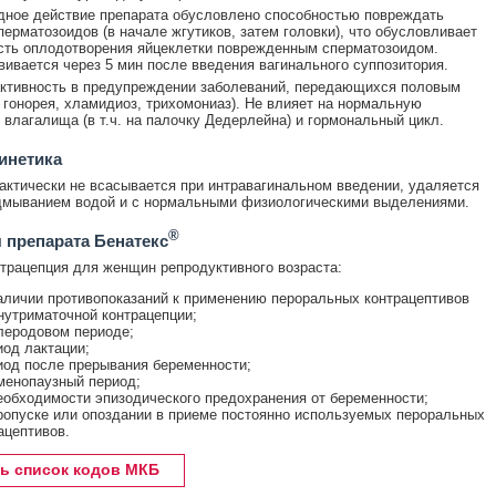
ное действие препарата обусловлено способностью повреждать
ерматозоидов (в начале жгутиков, затем головки), что обусловливает
ть оплодотворения яйцеклетки поврежденным сперматозоидом.
ивается через 5 мин после введения вагинального суппозитория.
ктивность в предупреждении заболеваний, передающихся половым
ч. гонорея, хламидиоз, трихомониаз). Не влияет на нормальную
влагалища (в т.ч. на палочку Дедерлейна) и гормональный цикл.
инетика
актически не всасывается при интравагинальном введении, удаляется
дмыванием водой и с нормальными физиологическими выделениями.
®
 препарата Бенатекс
трацепция для женщин репродуктивного возраста:
аличии противопоказаний к применению пероральных контрацептивов
нутриматочной контрацепции;
леродовом периоде;
иод лактации;
иод после прерывания беременности;
менопаузный период;
еобходимости эпизодического предохранения от беременности;
ропуске или опоздании в приеме постоянно используемых пероральных
ацептивов.
ь список кодов МКБ