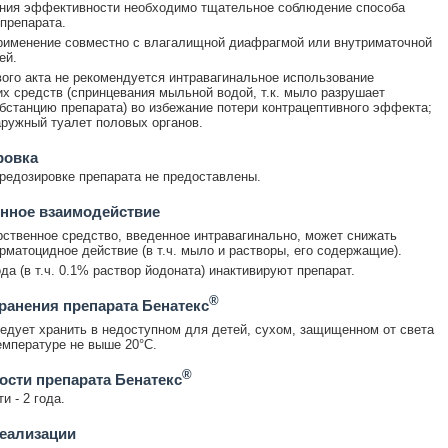
ния эффективности необходимо тщательное соблюдение способа
препарата.
рименение совместно с влагалищной диафрагмой или внутриматочной
ей.
ого акта не рекомендуется интравагинальное использование
их средств (спринцевания мыльной водой, т.к. мыло разрушает
бстанцию препарата) во избежание потери контрацептивного эффекта;
ружный туалет половых органов.
ровка
редозировке препарата не предоставлены.
нное взаимодействие
ственное средство, введенное интравагинально, может снижать
рматоцидное действие (в т.ч. мыло и растворы, его содержащие).
да (в т.ч. 0.1% раствор йодоната) инактивируют препарат.
®
ранения препарата Бенатекс
едует хранить в недоступном для детей, сухом, защищенном от света
емпературе не выше 20°С.
®
ости препарата Бенатекс
и - 2 года.
еализации