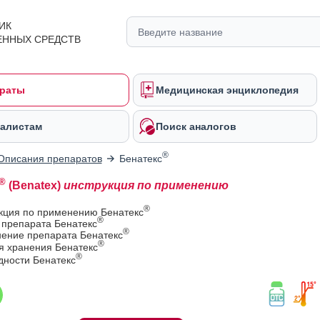
ИК
ЕННЫХ СРЕДСТВ
раты
Медицинская энциклопедия
алистам
Поиск аналогов
®
Описания препаратов
Бенатекс
®
(Benatex)
инструкция по применению
®
укция по применению Бенатекс
®
 препарата Бенатекс
®
ение препарата Бенатекс
®
я хранения Бенатекс
®
дности Бенатекс