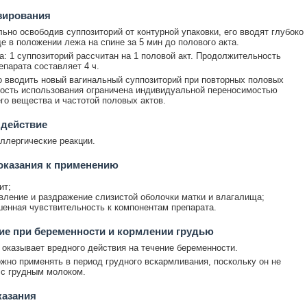
зирования
ьно освободив суппозиторий от контурной упаковки, его вводят глубоко
е в положении лежа на спине за 5 мин до полового акта.
а: 1 суппозиторий рассчитан на 1 половой акт. Продолжительность
епарата составляет 4 ч.
 вводить новый вагинальный суппозиторий при повторных половых
ность использования ограничена индивидуальной переносимостью
о вещества и частотой половых актов.
 действие
ллергические реакции.
оказания к применению
ит;
вление и раздражение слизистой оболочки матки и влагалища;
енная чувствительность к компонентам препарата.
е при беременности и кормлении грудью
 оказывает вредного действия на течение беременности.
жно применять в период грудного вскармливания, поскольку он не
с грудным молоком.
казания