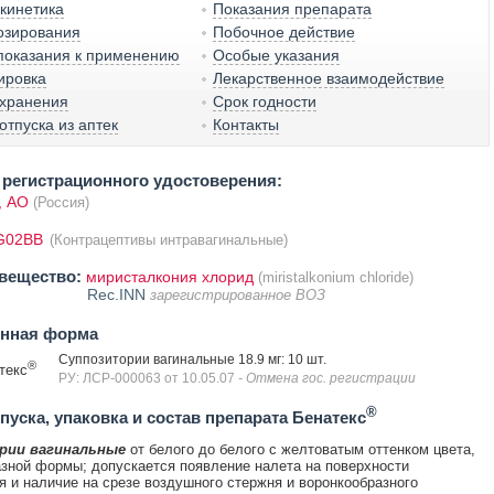
кинетика
Показания препарата
озирования
Побочное действие
показания к применению
Особые указания
ировка
Лекарственное взаимодействие
 хранения
Срок годности
отпуска из аптек
Контакты
регистрационного удостоверения:
 АО
(Россия)
G02BB
(Контрацептивы интравагинальные)
вещество:
миристалкония хлорид
(miristalkonium chloride)
Rec.INN
зарегистрированное ВОЗ
енная форма
Суппозитории вагинальные 18.9 мг: 10 шт.
®
текс
РУ: ЛСР-000063 от 10.05.07
- Отмена гос. регистрации
®
уска, упаковка и состав препарата Бенатекс
рии вагинальные
от белого до белого с желтоватым оттенком цвета,
зной формы; допускается появление налета на поверхности
я и наличие на срезе воздушного стержня и воронкообразного