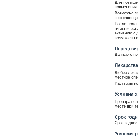
Для повыше
применения 
Возможно п
контрацепци
После полов
гигиеническ
активную су
возможен на
Передози
Данные о пе
Лекарстве
Любое лекар
местное спе
Растворы йо
Условия х
Препарат сл
месте при т
Срок годн
Срок годност
Условия р