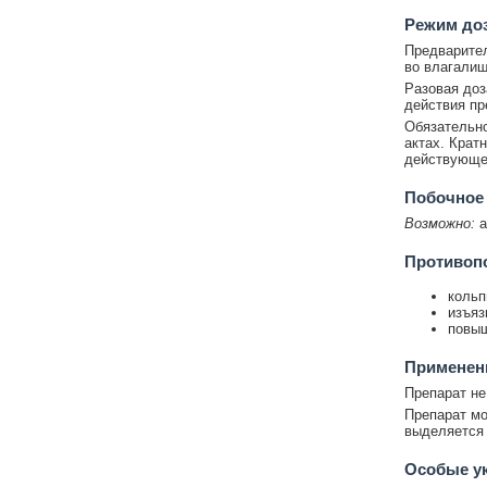
Режим до
Предварител
во влагалищ
Разовая доз
действия пр
Обязательно
актах. Крат
действующег
Побочное
Возможно:
а
Противоп
кольп
изъяз
повыш
Применени
Препарат не
Препарат мо
выделяется 
Особые у