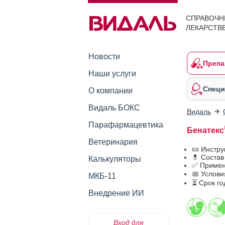
СПРАВОЧН
ЛЕКАРСТВ
Новости
Препа
Наши услуги
Специ
О компании
Видаль БОКС
Видаль
Парафармацевтика
Бенатекс
Ветеринария
📜 Инстр
💊 Состав
Калькуляторы
✅ Примен
📅 Услови
МКБ-11
⏳ Срок го
Внедрение ИИ
Вход для