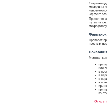
Сперматоцид
мембраны сп
невозможнос
Эффект разв
Проявляет а
путем (в т.
микрофлору 
Фармакок
Препарат пр
простым по
Показания
Местная кон
при н
или в
в пос
в пер
в пер
в пре
при н
при п
контр
Открыт