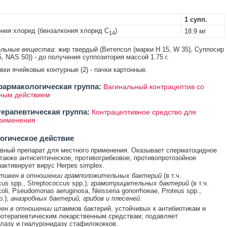
1 супп.
ния хлорид (бензалкония хлорид C
)
18.9 мг
14
льные вещества
: жир твердый (Витепсол (марки H 15, W 35), Суппосир
, NAS 50)) - до получения суппозитория массой 1.75 г.
овки ячейковые контурные (2) - пачки картонные.
армакологическая группа:
Вагинальный контрацептив со
ным действием
ерапевтическая группа:
Контрацептивное средство для
применения
огическое действие
вный препарат для местного применения. Оказывает сперматоцидное
 также антисептическое, противогрибковое, противопротозойное
нактивирует вирус Herpes simplex.
тивен в отношении грамположительных бактерий
(в т.ч.
us spp., Streptococcus spp.);
грамотрицательных бактерий
(в т.ч.
coli, Pseudomonas aeruginosa, Neisseria gonorrhoeae, Proteus spp.,
p.);
анаэробных бактерий, грибов и плесеней
.
ен в отношении
штаммов бактерий, устойчивых к антибиотикам и
отерапевтическим лекарственным средствам; подавляет
лазу и гиалуронидазу стафилококков.