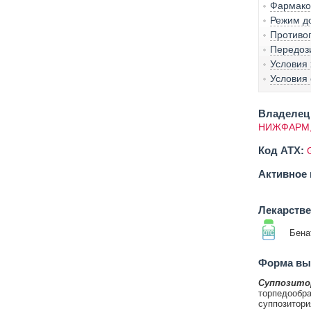
Фармако
Режим д
Противо
Передоз
Условия
Условия 
Владелец 
НИЖФАРМ,
Код ATX:
Активное 
Лекарств
Бена
Форма вып
Суппозито
торпедообра
суппозитори