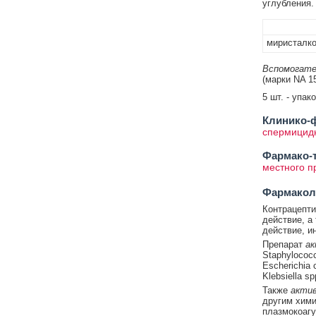
углубления.
миристалко
Вспомогате
(марки NA 15
5 шт. - упак
Клинико-ф
спермицид
Фармако-т
местного 
Фармакол
Контрацепти
действие, а
действие, и
Препарат
ак
Staphylococc
Escherichia 
Klebsiella sp
Также
актив
другим хими
плазмокоагу