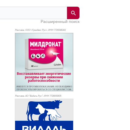
Расширенный поиск
Реклама. ООО «Гриндекс Рус», ИНН 772
6548343
Реклама. АО "Видаль Рус", ИНН 772
8043605