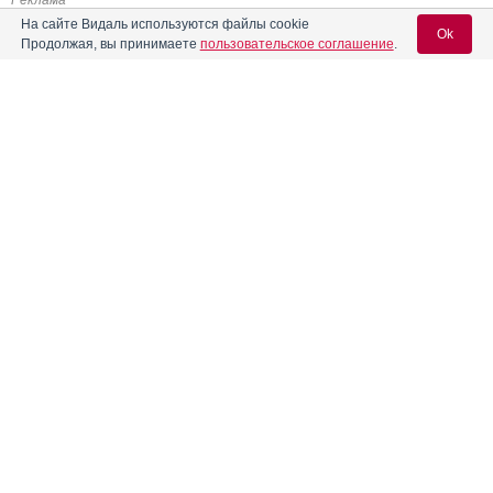
На сайте Видаль используются файлы cookie
Ok
Продолжая, вы принимаете
пользовательское соглашение
.
Содержание
Вход для специалистов
E-mail учетной записи Vidal:
Форма выпуска, упаковка и состав
Клинико-фармакологич. группа
Пароль:
Фармако-терапевтическая группа
Фармакологическое действие
Фармакокинетика
Показания препарата
Регистрация
Забыли пароль?
Режим дозирования
Побочное действие