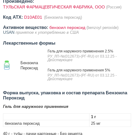
Произведено:
ТУЛЬСКАЯ ФАРМАЦЕВТИЧЕСКАЯ ФАБРИКА, ООО
(Россия)
Код ATX:
D10AE01
(Бензоила пероксид)
Активное вещество:
бензоил пероксид
(benzoyl peroxide)
USAN
принятое к употреблению в США
Лекарственные формы
Гель для наружного применения 2.5%
РУ: ЛП-№(012673)-(РГ-RU) от 03.12.25
-
Действующее
Бензоила
Пероксид
Гель для наружного применения 5%
РУ: ЛП-№(012673)-(РГ-RU) от 03.12.25
-
Действующее
Форма выпуска, упаковка и состав препарата Бензоила
Пероксид
Гель для наружного применения
1 г
бензоила пероксид
25 мг
40 г - тубы - пачки картонные - Без рецепта