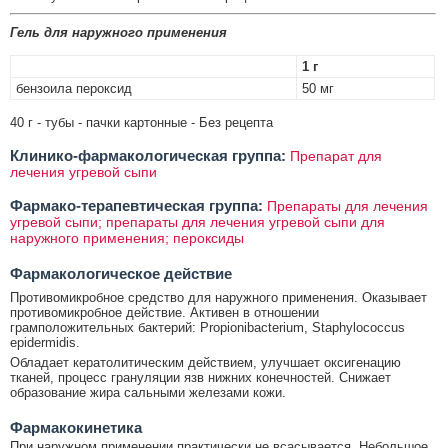
Гель для наружного применения
1 г
бензоила пероксид
50 мг
40 г - тубы - пачки картонные - Без рецепта
Клинико-фармакологическая группа:
Препарат для
лечения угревой сыпи
Фармако-терапевтическая группа:
Препараты для лечения
угревой сыпи; препараты для лечения угревой сыпи для
наружного применения; пероксиды
Фармакологическое действие
Противомикробное средство для наружного применения. Оказывает
противомикробное действие. Активен в отношении
грамположительных бактерий: Propionibacterium, Staphylococcus
epidermidis.
Обладает кератолитическим действием, улучшает оксигенацию
тканей, процесс грануляции язв нижних конечностей. Снижает
образование жира сальными железами кожи.
Фармакокинетика
При наружном применении практически не всасывается. Небольшое