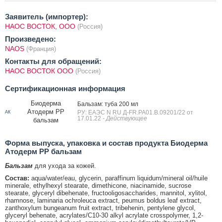
Заявитель (импортер):
НАОС ВОСТОК, ООО
(Россия)
Произведено:
NAOS
(Франция)
Контакты для обращений:
НАОС ВОСТОК ООО
(Россия)
Сертификационная информация
Биодерма
Бальзам: туба 200 мл
Атодерм PP
РУ: ЕАЭС N RU Д-FR.РА01.В.09201/22 от
АК
17.01.22
- Действующее
бальзам
Форма выпуска, упаковка и состав продукта Биодерма
Атодерм PP бальзам
Бальзам
для ухода за кожей.
Состав:
aqua/water/eau, glycerin, paraffinum liquidum/mineral oil/huile
minerale, ethylhexyl stearate, dimethicone, niacinamide, sucrose
stearate, glyceryl dibehenate, fructooligosaccharides, mannitol, xylitol,
rhamnose, laminaria ochroleuca extract, peumus boldus leaf extract,
zanthoxylum bungeanum fruit extract, tribehenin, pentylene glycol,
glyceryl behenate, acrylates/C10-30 alkyl acrylate crosspolymer, 1,2-