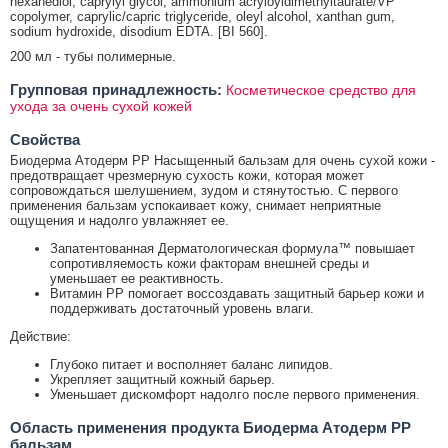
hexanediol, caprylyl glycol, ammonium acryloyldimethyltaurate/VP
copolymer, caprylic/capric triglyceride, oleyl alcohol, xanthan gum,
sodium hydroxide, disodium EDTA. [BI 560].
200 мл - тубы полимерные.
Групповая принадлежность:
Косметическое средство для
ухода за очень сухой кожей
Свойства
Биодерма Атодерм РР Насыщенный бальзам для очень сухой кожи -
предотвращает чрезмерную сухость кожи, которая может
сопровождаться шелушением, зудом и стянутостью. С первого
применения бальзам успокаивает кожу, снимает неприятные
ощущения и надолго увлажняет ее.
Запатентованная Дерматологическая формула™ повышает
сопротивляемость кожи факторам внешней среды и
уменьшает ее реактивность.
Витамин РР помогает воссоздавать защитный барьер кожи и
поддерживать достаточный уровень влаги.
Действие:
Глубоко питает и восполняет баланс липидов.
Укрепляет защитный кожный барьер.
Уменьшает дискомфорт надолго после первого применения.
Область применения продукта Биодерма Атодерм PP
бальзам