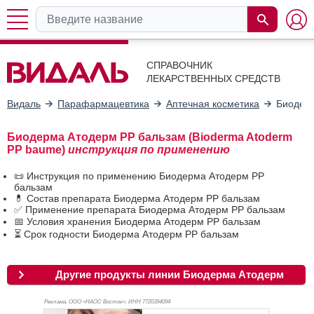
СПРАВОЧНИК
ЛЕКАРСТВЕННЫХ СРЕДСТВ
Видаль
Парафармацевтика
Аптечная косметика
Биодер
Биодерма Атодерм PP бальзам (Bioderma Atoderm
PP baume)
инструкция по применению
📜 Инструкция по применению Биодерма Атодерм PP
бальзам
💊 Состав препарата Биодерма Атодерм PP бальзам
✅ Применение препарата Биодерма Атодерм PP бальзам
📅 Условия хранения Биодерма Атодерм PP бальзам
⏳ Срок годности Биодерма Атодерм PP бальзам
Другие продукты линии Биодерма Атодерм
Реклама. ООО «НАОС Восток», ИНН 772
0394094