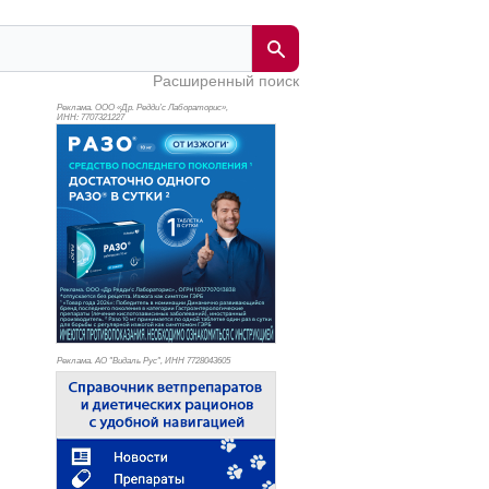
Расширенный поиск
Реклама. ООО «Др. Редди’с Лабораторис»,
ИНН: 770
7321227
Реклама. АО "Видаль Рус", ИНН 772
8043605