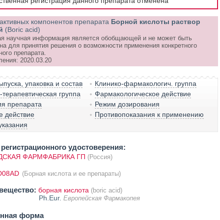
рственная регистрация данного препарата отменена
активных компонентов препарата
Борной кислоты раствор
й
(Boric acid)
я научная информация является обобщающей и не может быть
на для принятия решения о возможности применения конкретного
ного препарата.
ления: 2020.03.20
пуска, упаковка и состав
Клинико-фармакологич. группа
терапевтическая группа
Фармакологическое действие
ия препарата
Режим дозирования
е действие
Противопоказания к применению
указания
регистрационного удостоверения:
ДСКАЯ ФАРМФАБРИКА ГП
(Россия)
D08AD
(Борная кислота и ее препараты)
вещество:
борная кислота
(boric acid)
Ph.Eur.
Европейская Фармакопея
енная форма