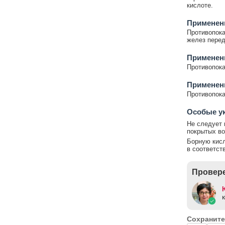
кислоте.
Применени
Противопока
желез перед
Применен
Противопока
Применени
Противопока
Особые у
Не следует 
покрытых во
Борную кисл
в соответст
Провере
Сохраните