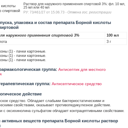
Раствор для наружного применения спиртовой 3%: фл. 10 мл,
 кислоты
25 мл или 40 мл
р спиртовой
РУ: 73/461/27 от 15.06.73
- Отмена гос. регистрации
уска, упаковка и состав препарата Борной кислоты
пиртовой
ля наружного применения спиртовой 3%
100 мл
лота
3 г
оны (1) - пачки картонные.
оны (1) - пачки картонные.
оны (1) - пачки картонные.
армакологическая группа:
Антисептик для местного
я
ерапевтическая группа:
Антисептическое средство
огическое действие
ское средство. Обладает слабыми бактериостатическими и
ескими свойствами, оказывает противопедикулезное действие.
и с оксихинолина сульфатом обладает контрацептивными свойствами.
 активных веществ препарата Борной кислоты раствор
й