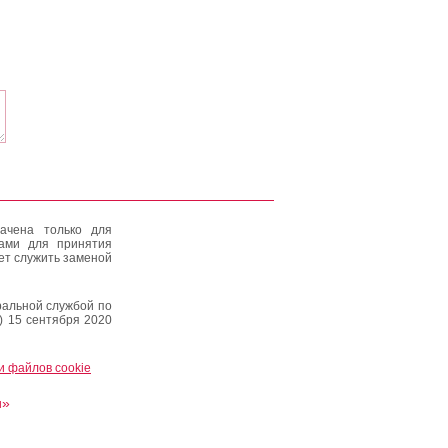
ачена только для
тами для принятия
ет служить заменой
альной службой по
) 15 сентября 2020
и файлов cookie
и»