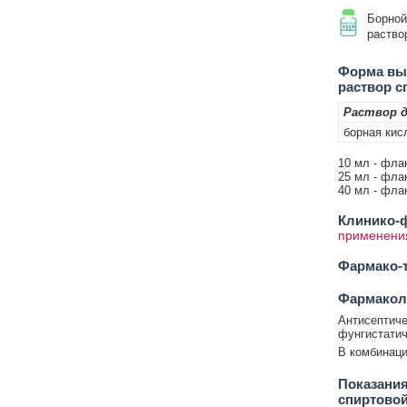
Борной
раство
Форма вып
раствор с
Раствор д
борная кис
10 мл - флак
25 мл - флак
40 мл - флак
Клинико-ф
применени
Фармако-т
Фармакол
Антисептиче
фунгистатич
В комбинаци
Показания
спиртово