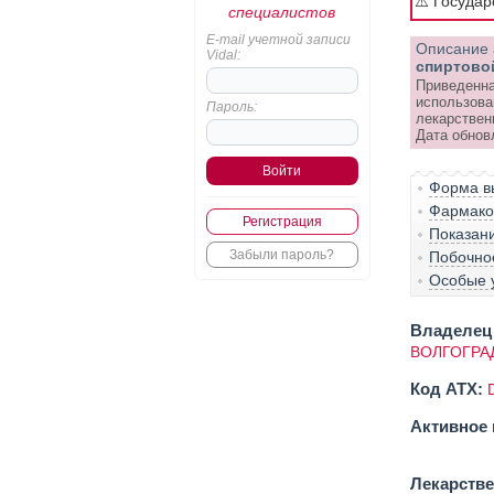
⚠️ Госуда
специалистов
E-mail учетной записи
Описание 
Vidal:
спиртово
Приведенна
использова
Пароль:
лекарствен
Дата обнов
Форма вы
Фармако-
Регистрация
Показан
Забыли пароль?
Побочно
Особые 
Владелец 
ВОЛГОГРА
Код ATX:
Активное 
Лекарств