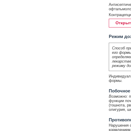
Антисептиче
офтальмоло
Контрацепци
Открыт
Режим до
Способ пр
его формы
определяе
лекарстве
режиму до
Индивидуаль
формы.
Побочное
Возможно:
п
функции поч
(тошнота, рв
олигурия, шо
Противоп
Нарушения ф
кормлением 