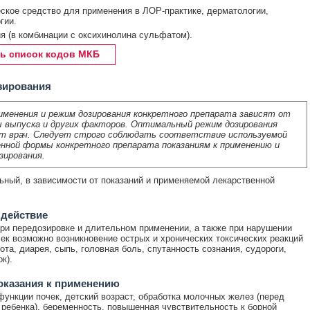
ское средство для применения в ЛОР-практике, дерматологии,
гии.
я (в комбинации с оксихинолина сульфатом).
ь список кодов МКБ
зирования
именения и режим дозирования конкретного препарата зависят от
 выпуска и других факторов. Оптимальный режим дозирования
т врач. Следует строго соблюдать соответствие используемой
нной формы конкретного препарата показаниям к применению и
зирования.
ный, в зависимости от показаний и применяемой лекарственной
 действие
ри передозировке и длительном применении, а также при нарушении
ек возможно возникновение острых и хронических токсических реакций
ота, диарея, сыпь, головная боль, спутанность сознания, судороги,
к).
оказания к применению
ункции почек, детский возраст, обработка молочных желез (перед
ребенка), беременность, повышенная чувствительность к борной