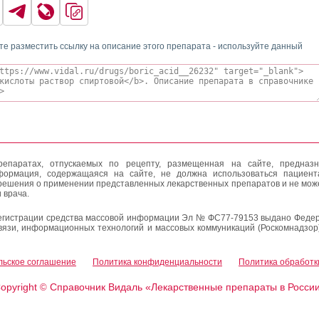
те разместить ссылку на описание этого препарата - используйте данный
епаратах, отпускаемых по рецепту, размещенная на сайте, предназн
формация, содержащаяся на сайте, не должна использоваться пациен
решения о применении представленных лекарственных препаратов и не мож
 врача.
егистрации средства массовой информации Эл № ФС77-79153 выдано Федер
вязи, информационных технологий и массовых коммуникаций (Роскомнадзор
льское соглашение
Политика конфиденциальности
Политика обработк
opyright
Справочник Видаль «Лекарственные препараты в Росси
©