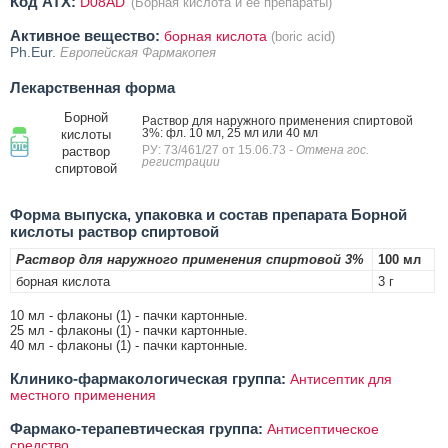
Код ATX:
D08AD
(Борная кислота и ее препараты)
Активное вещество:
борная кислота
(boric acid)
Ph.Eur.
Европейская Фармакопея
Лекарственная форма
Борной
Раствор для наружного применения спиртовой
3%: фл. 10 мл, 25 мл или 40 мл
кислоты
РУ: 73/461/27 от 15.06.73
- Отмена гос.
раствор
регистрации
спиртовой
Форма выпуска, упаковка и состав препарата Борной
кислоты раствор спиртовой
Раствор для наружного применения спиртовой 3%
100 мл
борная кислота
3 г
10 мл - флаконы (1) - пачки картонные.
25 мл - флаконы (1) - пачки картонные.
40 мл - флаконы (1) - пачки картонные.
Клинико-фармакологическая группа:
Антисептик для
местного применения
Фармако-терапевтическая группа:
Антисептическое
средство