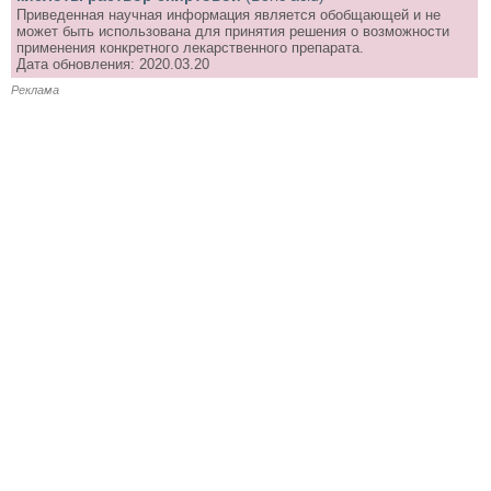
Приведенная научная информация является обобщающей и не
может быть использована для принятия решения о возможности
применения конкретного лекарственного препарата.
Дата обновления: 2020.03.20
Реклама