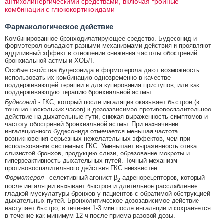
антихолинергическими средствами, включая тройные
комбинации с глюкокортикоидами
Фармакологическое действие
Комбинированное бронходилатирующее средство. Будесонид и
формотерол обладают разными механизмами действия и проявляют
аддитивный эффект в отношении снижения частоты обострений
бронхиальной астмы и ХОБЛ.
Особые свойства будесонида и формотерола дают возможность
использовать их комбинацию одновременно в качестве
поддерживающей терапии и для купирования приступов, или как
поддерживающую терапию бронхиальной астмы.
Будесонид
- ГКС, который после ингаляции оказывает быстрое (в
течение нескольких часов) и дозозависимое противовоспалительное
действие на дыхательные пути, снижая выраженность симптомов и
частоту обострений бронхиальной астмы. При назначении
ингаляционного будесонида отмечается меньшая частота
возникновения серьезных нежелательных эффектов, чем при
использовании системных ГКС. Уменьшает выраженность отека
слизистой бронхов, продукцию слизи, образование мокроты и
гиперреактивность дыхательных путей. Точный механизм
противовоспалительного действия ГКС неизвестен.
Формотерол
- селективный агонист β
-адренорецепторов, который
2
после ингаляции вызывает быстрое и длительное расслабление
гладкой мускулатуры бронхов у пациентов с обратимой обструкцией
дыхательных путей. Бронхолитическое дозозависимое действие
наступает быстро, в течение 1-3 мин после ингаляции и сохраняется
в течение как минимум 12 ч после приема разовой дозы.