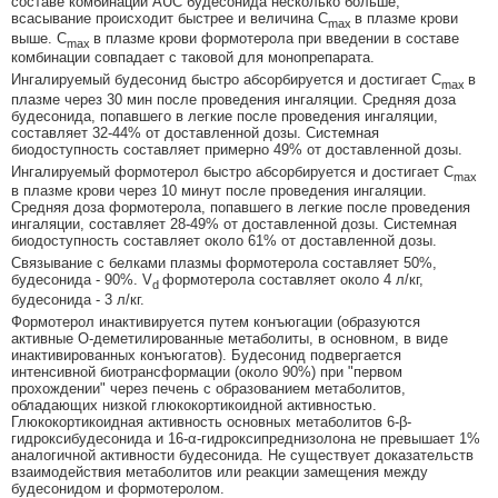
составе комбинации AUC будесонида несколько больше,
всасывание происходит быстрее и величина C
в плазме крови
max
выше. C
в плазме крови формотерола при введении в составе
max
комбинации совпадает с таковой для монопрепарата.
Ингалируемый будесонид быстро абсорбируется и достигает C
в
max
плазме через 30 мин после проведения ингаляции. Средняя доза
будесонида, попавшего в легкие после проведения ингаляции,
составляет 32-44% от доставленной дозы. Системная
биодоступность составляет примерно 49% от доставленной дозы.
Ингалируемый формотерол быстро абсорбируется и достигает C
max
в плазме крови через 10 минут после проведения ингаляции.
Средняя доза формотерола, попавшего в легкие после проведения
ингаляции, составляет 28-49% от доставленной дозы. Системная
биодоступность составляет около 61% от доставленной дозы.
Связывание с белками плазмы формотерола составляет 50%,
будесонида - 90%. V
формотерола составляет около 4 л/кг,
d
будесонида - 3 л/кг.
Формотерол инактивируется путем конъюгации (образуются
активные O-деметилированные метаболиты, в основном, в виде
инактивированных конъюгатов). Будесонид подвергается
интенсивной биотрансформации (около 90%) при "первом
прохождении" через печень с образованием метаболитов,
обладающих низкой глюкокортикоидной активностью.
Глюкокортикоидная активность основных метаболитов 6-β-
гидроксибудесонида и 16-α-гидроксипреднизолона не превышает 1%
аналогичной активности будесонида. Не существует доказательств
взаимодействия метаболитов или реакции замещения между
будесонидом и формотеролом.