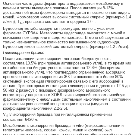
Основная часть дозы формотерола подвергается метаболизму в
печени и затем выводится почками. После ингаляции 8-13%
доставленной дозы формотерола выводится в неизмененном виде с
мочой. Формотерол имеет высокий системный клиренс (примерно 1.4
л/мин); T
препарата составляет в среднем 17 ч.
1/2
Будесонид метаболизируется преимущественно с участием
фермента CYP3A4. Метаболиты будесонида выводятся с мочой в
неизмененном виде или в виде конъюгатов. В моче обнаруживается
только незначительное количество неизмененного будесонида.
Будесонид имеет высокий системный клиренс (примерно 1.2 л/мин).
Гликопиррония бромид
После ингаляции гликопиррония легочная биодоступность
составляла 10.5% (при приеме активированного угля), в то время как
его абсолютная биодоступность составляла 12.8% (без приема
активированного угля), что подтвердило ограниченную абсорбцию
проглоченного гликопиррония из ЖКТ и показало, что более 80%
системной экспозиции гликопиррония связано с его абсорбцией в
легких. При повторных ингаляциях гликопиррония в дозах от 12.5 до
50 мкг 2 раза/сут с помощью дозированного аэрозольного
ингалятора у пациентов с ХОБЛ гликопирроний показал линейную
фармакокинетику с небольшим системным накоплением в состоянии
достижения равновесной концентрации в крови (медиана
коэффициента накопления 2.2-2.5).
V
гликопиррония бромида при ингаляционном применении
d
составляет 6420 л.
Метаболизм гликопиррония бромида in vitro (микросомы печени и
гепатоциты человека, собаки, крысы, мыши и кролика) был
сопоставимым у разных видов, а основной метаболической реакцией