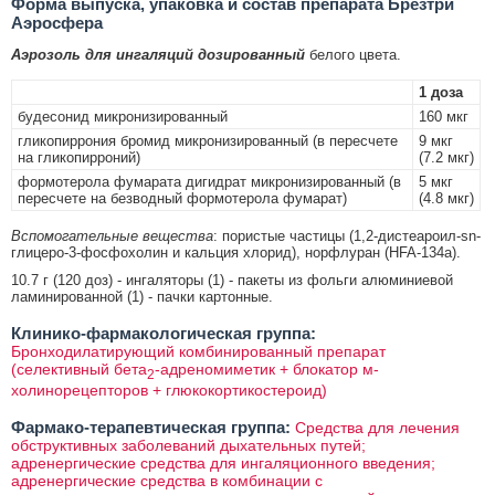
Форма выпуска, упаковка и состав препарата Брезтри
Аэросфера
Аэрозоль для ингаляций дозированный
белого цвета.
1 доза
будесонид микронизированный
160 мкг
гликопиррония бромид микронизированный (в пересчете
9 мкг
на гликопирроний)
(7.2 мкг)
формотерола фумарата дигидрат микронизированный (в
5 мкг
пересчете на безводный формотерола фумарат)
(4.8 мкг)
Вспомогательные вещества
: пористые частицы (1,2-дистеароил-sn-
глицеро-3-фосфохолин и кальция хлорид), норфлуран (HFA-134a).
10.7 г (120 доз) - ингаляторы (1) - пакеты из фольги алюминиевой
ламинированной (1) - пачки картонные.
Клинико-фармакологическая группа:
Бронходилатирующий комбинированный препарат
(селективный бета
-адреномиметик + блокатор м-
2
холинорецепторов + глюкокортикостероид)
Фармако-терапевтическая группа:
Средства для лечения
обструктивных заболеваний дыхательных путей;
адренергические средства для ингаляционного введения;
адренергические средства в комбинации с