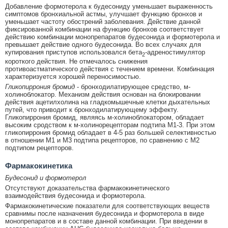
Добавление формотерола к будесониду уменьшает выраженность
симптомов бронхиальной астмы, улучшает функцию бронхов и
уменьшает частоту обострений заболевания. Действие данной
фиксированной комбинации на функцию бронхов соответствует
действию комбинации монопрепаратов будесонида и формотерола и
превышает действие одного будесонида. Во всех случаях для
купирования приступов использовался бета
-адреностимулятор
2
короткого действия. Не отмечалось снижения
противоастматического действия с течением времени. Комбинация
характеризуется хорошей переносимостью.
Гликопиррония бромид
- бронходилатирующее средство, м-
холиноблокатор. Механизм действия основан на блокировании
действия ацетилхолина на гладкомышечные клетки дыхательных
путей, что приводит к бронходилатирующему эффекту.
Гликопиррония бромид, являясь м-холиноблокатором, обладает
высоким сродством к м-холинорецепторам подтипа M1-3. При этом
гликопиррония бромид обладает в 4-5 раз большей селективностью
в отношении M1 и М3 подтипа рецепторов, по сравнению с М2
подтипом рецепторов.
Фармакокинетика
Будесонид и формотерол
Отсутствуют доказательства фармакокинетического
взаимодействия будесонида и формотерола.
Фармакокинетические показатели для соответствующих веществ
сравнимы после назначения будесонида и формотерола в виде
монопрепаратов и в составе данной комбинации. При введении в