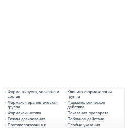
Форма выпуска, упаковка и
Клинико-фармакологич.
состав
группа
Фармако-терапевтическая
Фармакологическое
группа
действие
Фармакокинетика
Показания препарата
Режим дозирования
Побочное действие
Противопоказания к
Особые указания