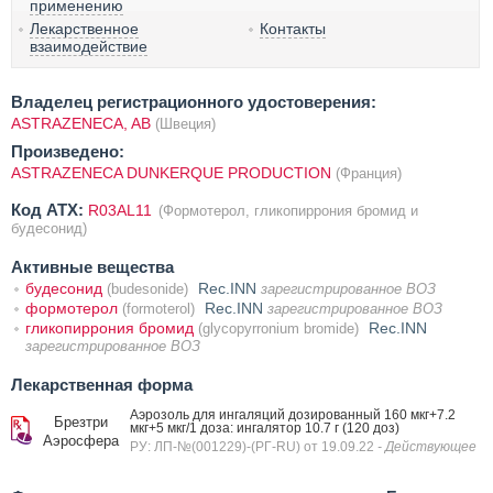
применению
Лекарственное
Контакты
взаимодействие
Владелец регистрационного удостоверения:
ASTRAZENECA, AB
(Швеция)
Произведено:
ASTRAZENECA DUNKERQUE PRODUCTION
(Франция)
Код ATX:
R03AL11
(Формотерол, гликопиррония бромид и
будесонид)
Активные вещества
будесонид
Rec.INN
(budesonide)
зарегистрированное ВОЗ
формотерол
Rec.INN
(formoterol)
зарегистрированное ВОЗ
гликопиррония бромид
Rec.INN
(glycopyrronium bromide)
зарегистрированное ВОЗ
Лекарственная форма
Аэрозоль для ингаляций дозированный 160 мкг+7.2
Брезтри
мкг+5 мкг/1 доза: ингалятор 10.7 г (120 доз)
Аэросфера
РУ: ЛП-№(001229)-(РГ-RU) от 19.09.22
- Действующее