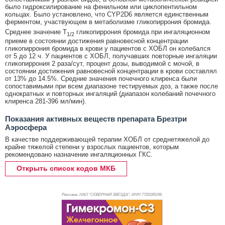
было гидроксилирование на фенильном или циклопентильном
кольцах. Было установлено, что CYP2D6 является единственным
ферментом, участвующем в метаболизме гликопиррония бромида.
Среднее значение Т
гликопиррония бромида при ингаляционном
1/2
приеме в состоянии достижения равновесной концентрации
гликопиррония бромида в крови у пациентов с ХОБЛ он колебался
от 5 до 12 ч. У пациентов с ХОБЛ, получавших повторные ингаляции
гликопиррония 2 раза/сут, процент дозы, выводимой с мочой, в
состоянии достижения равновесной концентрации в крови составлял
от 13% до 14.5%. Средние значения почечного клиренса были
сопоставимыми при всем диапазоне тестируемых доз, а также после
однократных и повторных ингаляций (диапазон колебаний почечного
клиренса 281-396 мл/мин).
Показания активных веществ препарата Брезтри
Аэросфера
В качестве поддерживающей терапии ХОБЛ от среднетяжелой до
крайне тяжелой степени у взрослых пациентов, которым
рекомендовано назначение ингаляционных ГКС.
Открыть список кодов МКБ
Реклама. НАО "СЕВЕРНАЯ ЗВЕЗДА", ИНН 772
0185196