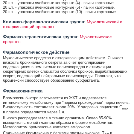
20 шт. - упаковки ячейковые контурные (4) - пачки картонные.
20 шт. - упаковки ячейковые контурные (5) - пачки картонные.
20 шт. - упаковки ячейковые контурные (10) - пачки картонные.
Клинико-фармакологическая группа:
Муколитический и
отхаркивающий препарат
Фармако-терапевтическая группа:
Муколитическое
средство
Фармакологическое действие
Муколитическое средство с отхаркивающим действием. Снижает
вязкость бронхиального секрета за счет деполяризации
содержащихся в нем кислых полисахаридов и стимуляции
секреторных клеток слизистой оболочки бронхов, вырабатывающих
секрет, содержащий нейтральные полисахариды. Полагают, что
бромгексин способствует образованию сурфактанта.
Фармакокинетика
Бромгексин быстро всасывается из ЖКТ и подвергается
интенсивному метаболизму при "первом прохождении" через печень.
Биодоступность составляет около 20%. У здоровых пациентов C
max
в плазме определяется через 1 ч.
Широко распределяется в тканях организма. Около 85-90%
выводится с мочой главным образом в форме метаболитов.
Метаболитом бромгексина является амброксол.
Связывание бромгексина с белками плазмы высокое. T
в