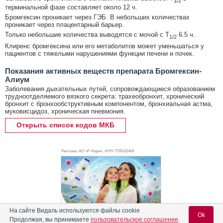
1/2
терминальной фазе составляет около 12 ч.
Бромгексин проникает через ГЭБ. В небольших количествах
проникает через плацентарный барьер.
Только небольшие количества выводятся с мочой с T
6.5 ч.
1/2
Клиренс бромгексина или его метаболитов может уменьшаться у
пациентов с тяжелыми нарушениями функции печени и почек.
Показания активных веществ препарата Бромгексин-
Алиум
Заболевания дыхательных путей, сопровождающиеся образованием
трудноотделяемого вязкого секрета: трахеобронхит, хронический
бронхит с бронхообструктивным компонентом, бронхиальная астма,
муковисцидоз, хроническая пневмония.
Открыть список кодов МКБ
Реклама. АО «Р-Фарм», ИНН 772
6311464
На сайте Видаль используются файлы cookie
Ok
Продолжая, вы принимаете
пользовательское соглашение
.