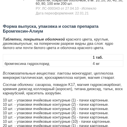
Таблетки, покрытые оболочкой, 8 мг: 10, 20, 30, 40, 50,
60, 80, 100 или 200 шт.
РУ: ЛС-000343 от 27.04.10
- Истекло
Дата переоформления: 22.01.21
Форма выпуска, упаковка и состав препарата
Бромгексин-Алиум
Таблетки, покрытые оболочкой
красного цвета, круглые,
двояковыпуклые; на поперечном разрезе видны два слоя: ядро
белого или почти белого цвета и оболочка красного цвета.
1 таб.
бромгексина гидрохлорид
4 мг
Вспомогательные вещества
: лактозы моногидрат, целлюлоза
микрокристаллическая, кроскармеллоза натрия, магния стеарат.
Состав оболочки:
сахароза, повидон K17, магния гидроксикарбонат,
кремния диоксид коллоидный (аэросил), титана диоксид, тальк, воск
карнаубский, краситель азорубин.
10 шт. - упаковки ячейковые контурные (1) - пачки картонные.
10 шт. - упаковки ячейковые контурные (2) - пачки картонные.
10 шт. - упаковки ячейковые контурные (3) - пачки картонные.
10 шт. - упаковки ячейковые контурные (4) - пачки картонные.
10 шт. - упаковки ячейковые контурные (5) - пачки картонные.
10 шт. - упаковки ячейковые контурные (10) - пачки картонные.
20 шт. - упаковки ячейковые контурные (1) - пачки картонные.