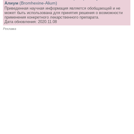
Алиум
(Bromhexine-Alium)
Приведенная научная информация является обобщающей и не
может быть использована для принятия решения о возможности
применения конкретного лекарственного препарата.
Дата обновления: 2020.11.08
Реклама