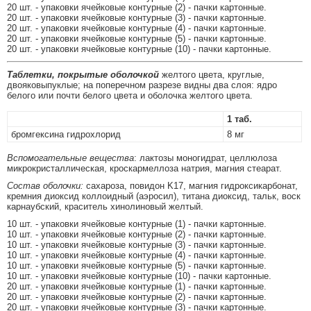
20 шт. - упаковки ячейковые контурные (2) - пачки картонные.
20 шт. - упаковки ячейковые контурные (3) - пачки картонные.
20 шт. - упаковки ячейковые контурные (4) - пачки картонные.
20 шт. - упаковки ячейковые контурные (5) - пачки картонные.
20 шт. - упаковки ячейковые контурные (10) - пачки картонные.
Таблетки, покрытые оболочкой
желтого цвета, круглые,
двояковыпуклые; на поперечном разрезе видны два слоя: ядро
белого или почти белого цвета и оболочка желтого цвета.
1 таб.
бромгексина гидрохлорид
8 мг
Вспомогательные вещества
: лактозы моногидрат, целлюлоза
микрокристаллическая, кроскармеллоза натрия, магния стеарат.
Состав оболочки:
сахароза, повидон K17, магния гидроксикарбонат,
кремния диоксид коллоидный (аэросил), титана диоксид, тальк, воск
карнаубский, краситель хинолиновый желтый.
10 шт. - упаковки ячейковые контурные (1) - пачки картонные.
10 шт. - упаковки ячейковые контурные (2) - пачки картонные.
10 шт. - упаковки ячейковые контурные (3) - пачки картонные.
10 шт. - упаковки ячейковые контурные (4) - пачки картонные.
10 шт. - упаковки ячейковые контурные (5) - пачки картонные.
10 шт. - упаковки ячейковые контурные (10) - пачки картонные.
20 шт. - упаковки ячейковые контурные (1) - пачки картонные.
20 шт. - упаковки ячейковые контурные (2) - пачки картонные.
20 шт. - упаковки ячейковые контурные (3) - пачки картонные.