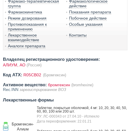
Фармако-терапевтическая
Фармакологическое
группа
действие
Фармакокинетика
Показания препарата
Режим дозирования
Побочное действие
Противопоказания к
Особые указания
применению
Лекарственное
Контакты
взаимодействие
Аналоги препарата
Владелец регистрационного удостоверения:
АЛИУМ, АО
(Россия)
Код ATX:
R05CB02
(Бромгексин)
Активное вещество:
бромгексин
(bromhexine)
Rec.INN
зарегистрированное ВОЗ
Лекарственные формы
Таблетки, покрытые оболочкой, 4 мг: 10, 20, 30, 40, 50,
60, 80, 100 или 200 шт.
РУ: ЛС-000343 от 27.04.10
- Истекло
Дата переоформления: 22.01.21
Бромгексин-
Алиум