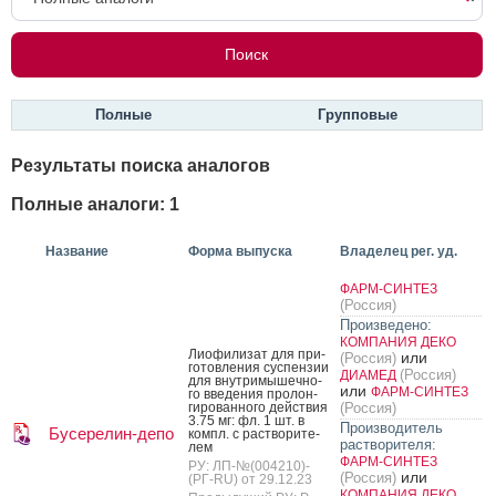
Полные
Групповые
Результаты поиска аналогов
Полные аналоги: 1
Название
Форма выпуска
Владелец рег. уд.
ФАРМ-СИНТЕЗ
(Россия)
Произведено:
КОМПАНИЯ ДЕКО
Ли­офи­лизат для при­
или
(Россия)
готов­ле­ния сус­пензии
(Россия)
ДИАМЕД
для внут­ри­мышеч­но­
или
ФАРМ-СИНТЕЗ
го вве­дения про­лон­
ги­рован­но­го дей­ствия
(Россия)
3.75 мг: фл. 1 шт. в
Производитель
Бусерелин-депо
компл. с рас­тво­рите­
растворителя:
лем
ФАРМ-СИНТЕЗ
РУ: ЛП-№(004210)-
или
(Россия)
(РГ-RU) от 29.12.23
КОМПАНИЯ ДЕКО