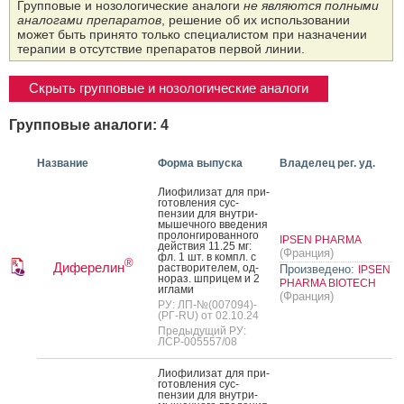
Групповые и нозологические аналоги
не являются полными
аналогами препаратов
, решение об их использовании
может быть принято только специалистом при назначении
терапии в отсутствие препаратов первой линии.
Скрыть групповые и нозологические аналоги
Групповые аналоги: 4
Название
Форма выпуска
Владелец рег. уд.
Ли­офи­лизат для при­
готов­ле­ния сус­
пензии для внут­ри­
мышеч­но­го вве­дения
про­лон­ги­рован­но­го
IPSEN PHARMA
дей­ствия 11.25 мг:
(Франция)
фл. 1 шт. в компл. с
®
Диферелин
рас­тво­рите­лем, од­
Произведено:
IPSEN
но­раз. шпри­цем и 2
PHARMA BIOTECH
иг­ла­ми
(Франция)
РУ: ЛП-№(007094)-
(РГ-RU) от 02.10.24
Предыдущий РУ:
ЛСР-005557/08
Ли­офи­лизат для при­
готов­ле­ния сус­
пензии для внут­ри­