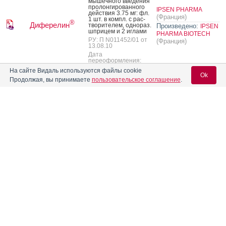
мышеч­но­го вве­дения
про­лон­ги­рован­но­го
IPSEN PHARMA
дей­ствия 3.75 мг: фл.
(Франция)
1 шт. в компл. с рас­
®
Диферелин
тво­рите­лем, од­но­раз.
Произведено:
IPSEN
шпри­цем и 2 иг­ла­ми
PHARMA BIOTECH
РУ: П N011452/01 от
(Франция)
13.08.10
Дата
переоформления:
21.08.17
На сайте Видаль используются файлы cookie
Ok
Продолжая, вы принимаете
пользовательское соглашение
.
IPSEN PHARMA
(Франция)
Произведено:
DEBIOPHARM
Вход для специалистов
RESEARCH&MANUF
ACTURING
E-mail учетной записи Vidal:
(Швейцария)
Первичная
упаковка:
Ли­офи­лизат для при­
DEBIOPHARM
готов­ле­ния сус­
RESEARCH&MANUF
Пароль:
пензии для внут­ри­
мышеч­но­го вве­дения
ACTURING
с про­лон­ги­рован­ным
(Швейцария)
выс­во­бож­де­ни­ем
®
Диферелин
Вторичная
22.5 мг: фл. 1 шт. в
компл. с рас­тво­рите­
упаковка:
IPSEN
лем, од­но­раз. шпри­
PHARMA BIOTECH
цем и 2 иг­ла­ми
(Франция)
РУ: ЛП-№(003269)-
Выпускающий
(РГ-RU) от 26.09.23