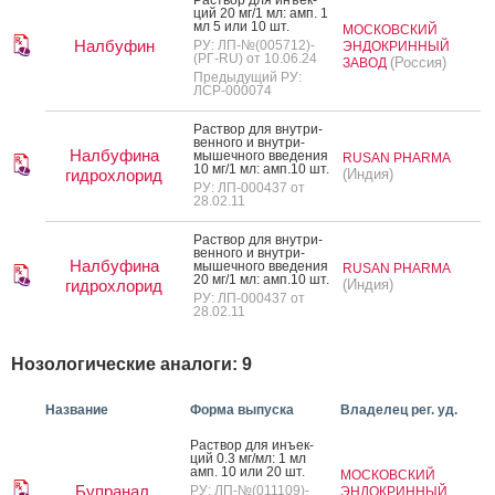
ций 20 мг/1 мл: амп. 1
мл 5 или 10 шт.
МОСКОВСКИЙ
Налбуфин
РУ: ЛП-№(005712)-
ЭНДОКРИННЫЙ
(РГ-RU) от 10.06.24
(Россия)
ЗАВОД
Предыдущий РУ:
ЛСР-000074
Рас­твор для внут­ри­
вен­но­го и внут­ри­
Налбуфина
мышеч­но­го вве­дения
RUSAN PHARMA
10 мг/1 мл: амп.10 шт.
гидрохлорид
(Индия)
РУ: ЛП-000437 от
28.02.11
Рас­твор для внут­ри­
вен­но­го и внут­ри­
Налбуфина
мышеч­но­го вве­дения
RUSAN PHARMA
20 мг/1 мл: амп.10 шт.
гидрохлорид
(Индия)
РУ: ЛП-000437 от
28.02.11
Нозологические аналоги: 9
Название
Форма выпуска
Владелец рег. уд.
Рас­твор для инъ­ек­
ций 0.3 мг/мл: 1 мл
амп. 10 или 20 шт.
МОСКОВСКИЙ
Бупранал
РУ: ЛП-№(011109)-
ЭНДОКРИННЫЙ