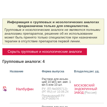
Информация о групповых и нозологических аналогах
предназначена только для специалистов.
Групповые и нозологические аналоги
не являются полными
аналогами препаратов
, решение об их использовании
может быть принято только специалистом при назначении
терапии в отсутствие препаратов первой линии.
Скрыть групповые и нозологические аналоги
Групповые аналоги: 4
Название
Форма выпуска
Владелец рег. уд.
Рас­твор для инъ­ек­
ций 10 мг/1 мл: амп. 1
мл 5 или 10 шт.
МОСКОВСКИЙ
Налбуфин
РУ: ЛП-№(005712)-
ЭНДОКРИННЫЙ
(РГ-RU) от 10.06.24
(Россия)
ЗАВОД
Предыдущий РУ:
ЛСР-000074
Рас­твор для инъ­ек­