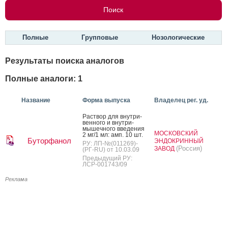
Полные
Групповые
Нозологические
Результаты поиска аналогов
Полные аналоги: 1
Название
Форма выпуска
Владелец рег. уд.
Рас­твор для внут­ри­
вен­но­го и внут­ри­
мышеч­но­го вве­дения
МОСКОВСКИЙ
2 мг/1 мл: амп. 10 шт.
Буторфанол
ЭНДОКРИННЫЙ
РУ: ЛП-№(011269)-
(Россия)
ЗАВОД
(РГ-RU) от 10.03.09
Предыдущий РУ:
ЛСР-001743/09
Реклама