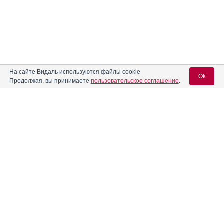
На сайте Видаль используются файлы cookie
Ok
Продолжая, вы принимаете
пользовательское соглашение
.
Содержание
Вход для специалистов
E-mail учетной записи Vidal:
Форма выпуска, упаковка и состав
Клинико-фармакологич. группа
Пароль:
Фармако-терапевтическая группа
Фармакологическое действие
Фармакокинетика