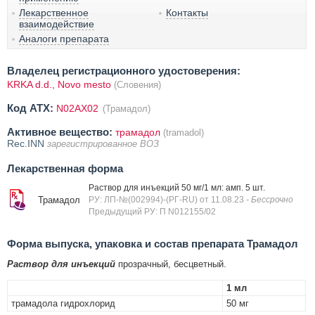
Лекарственное
Контакты
взаимодействие
Аналоги препарата
Владелец регистрационного удостоверения:
KRKA d.d., Novo mesto
(Словения)
Код ATX:
N02AX02
(Трамадол)
Активное вещество:
трамадол
(tramadol)
Rec.INN
зарегистрированное ВОЗ
Лекарственная форма
Раствор для инъекций 50 мг/1 мл: амп. 5 шт.
Трамадол
РУ: ЛП-№(002994)-(РГ-RU) от 11.08.23
- Бессрочно
Предыдущий РУ: П N012155/02
Форма выпуска, упаковка и состав препарата Трамадол
Раствор для инъекций
прозрачный, бесцветный.
1 мл
трамадола гидрохлорид
50 мг