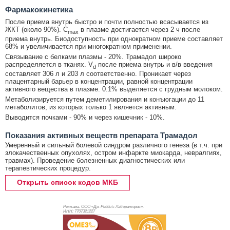
Фармакокинетика
После приема внутрь быстро и почти полностью всасывается из
ЖКТ (около 90%). C
в плазме достигается через 2 ч после
max
приема внутрь. Биодоступность при однократном приеме составляет
68% и увеличивается при многократном применении.
Связывание с белками плазмы - 20%. Трамадол широко
распределяется в тканях. V
после приема внутрь и в/в введения
d
составляет 306 л и 203 л соответственно. Проникает через
плацентарный барьер в концентрации, равной концентрации
активного вещества в плазме. 0.1% выделяется с грудным молоком.
Метаболизируется путем деметилирования и конъюгации до 11
метаболитов, из которых только 1 является активным.
Выводится почками - 90% и через кишечник - 10%.
Показания активных веществ препарата Трамадол
Умеренный и сильный болевой синдром различного генеза (в т.ч. при
злокачественных опухолях, остром инфаркте миокарда, невралгиях,
травмах). Проведение болезненных диагностических или
терапевтических процедур.
Открыть список кодов МКБ
Реклама. ООО «Др. Редди’с Лабораторис»,
ИНН: 770
7321227