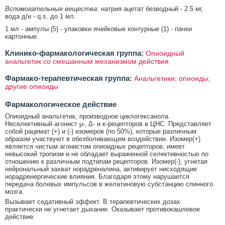
Вспомогательные вещества
: натрия ацетат безводный - 2.5 мг,
вода д/и - q.s. до 1 мл.
1 мл - ампулы (5) - упаковки ячейковые контурные (1) - пачки
картонные.
Клинико-фармакологическая группа:
Опиоидный
анальгетик со смешанным механизмом действия
Фармако-терапевтическая группа:
Анальгетики; опиоиды;
другие опиоиды
Фармакологическое действие
Опиоидный анальгетик, производное циклогексанола.
Неселективный агонист μ-, Δ- и κ-рецепторов в ЦНС. Представляет
собой рацемат (+) и (-) изомеров (по 50%), которые различным
образом участвуют в обезболивающем воздействии. Изомер(+)
является чистым агонистом опиоидных рецепторов, имеет
невысокий тропизм и не обладает выраженной селективностью по
отношению к различным подтипам рецепторов. Изомер(-), угнетая
нейрональный захват норадреналина, активирует нисходящие
норадренергические влияния. Благодаря этому нарушается
передача болевых импульсов в желатиновую субстанцию спинного
мозга.
Вызывает седативный эффект. В терапевтических дозах
практически не угнетает дыхание. Оказывает противокашлевое
действие.