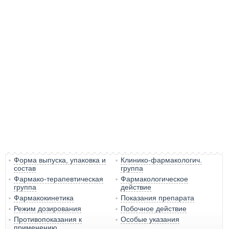
Форма выпуска, упаковка и
Клинико-фармакологич.
состав
группа
Фармако-терапевтическая
Фармакологическое
группа
действие
Фармакокинетика
Показания препарата
Режим дозирования
Побочное действие
Противопоказания к
Особые указания
применению