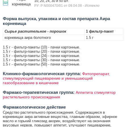
10, 20, 24, 30 и 50 шт.
корневища
РУ: Р N000470/01 от 09.04.08
- Истекло
Форма выпуска, упаковка и состав препарата Аира
корневища
Сырье растительное - порошок
1 фильтр-пакет
корневища аира болотного
1.5 г
1.5 г - фильтр-пакеты (10) - пачки картонные.
1.5 г - фильтр-пакеты (20) - пачки картонные.
1.5 г - фильтр-пакеты (24) - пачки картонные.
1.5 г - фильтр-пакеты (30) - пачки картонные.
1.5 г - фильтр-пакеты (50) - пачки картонные.
Клинико-фармакологическая группа:
Фитопрепарат,
стимулирующий пищеварение и уменьшающий
газообразование в кишечнике
Фармако-терапевтическая группа:
Аппетита стимулятор
растительного происхождения
Фармакологическое действие
Средство растительного происхождения. Содержащиеся в
корневищах аира активные вещества, главным образом, эфирное
масло и горький гликозид акорин, воздействуют на окончания
вкусовых нервов, повышают аппетит, улучшают пищеварение,