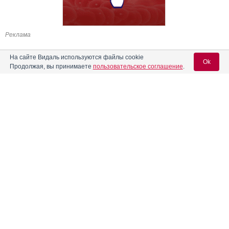
Реклама
На сайте Видаль используются файлы cookie
Ok
Продолжая, вы принимаете
пользовательское соглашение
.
Содержание
Вход для специалистов
E-mail учетной записи Vidal:
Форма выпуска, упаковка и состав
Клинико-фармакологич. группа
Пароль:
Фармако-терапевтическая группа
Фармакологическое действие
Показания препарата
Режим дозирования
Регистрация
Забыли пароль?