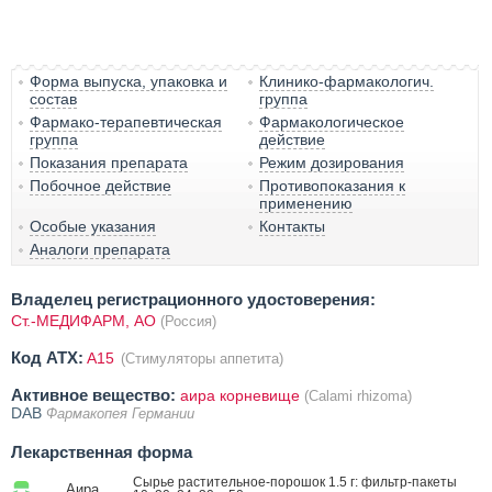
Форма выпуска, упаковка и
Клинико-фармакологич.
состав
группа
Фармако-терапевтическая
Фармакологическое
группа
действие
Показания препарата
Режим дозирования
Побочное действие
Противопоказания к
применению
Особые указания
Контакты
Аналоги препарата
Владелец регистрационного удостоверения:
Ст.-МЕДИФАРМ, АО
(Россия)
Код ATX:
A15
(Стимуляторы аппетита)
Активное вещество:
аира корневище
(Calami rhizoma)
DAB
Фармакопея Германии
Лекарственная форма
Сырье растительное-порошок 1.5 г: фильтр-пакеты
Аира