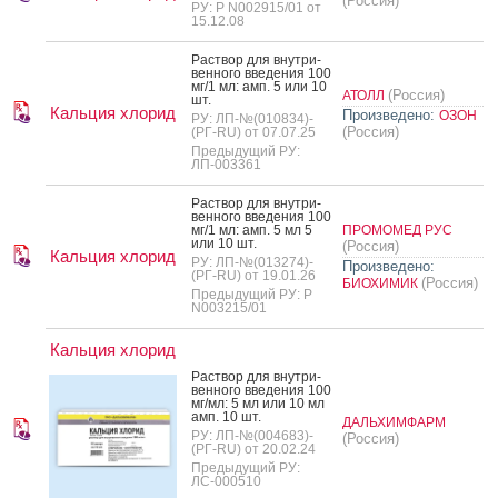
(Россия)
РУ: Р N002915/01 от
15.12.08
Рас­твор для внут­ри­
вен­но­го вве­дения 100
мг/1 мл: амп. 5 или 10
(Россия)
АТОЛЛ
шт.
Кальция хлорид
Произведено:
ОЗОН
РУ: ЛП-№(010834)-
(Россия)
(РГ-RU) от 07.07.25
Предыдущий РУ:
ЛП-003361
Рас­твор для внут­ри­
вен­но­го вве­дения 100
мг/1 мл: амп. 5 мл 5
ПРОМОМЕД РУС
или 10 шт.
(Россия)
Кальция хлорид
РУ: ЛП-№(013274)-
Произведено:
(РГ-RU) от 19.01.26
(Россия)
БИОХИМИК
Предыдущий РУ: Р
N003215/01
Кальция хлорид
Рас­твор для внут­ри­
вен­но­го вве­дения 100
мг/мл: 5 мл или 10 мл
амп. 10 шт.
ДАЛЬХИМФАРМ
РУ: ЛП-№(004683)-
(Россия)
(РГ-RU) от 20.02.24
Предыдущий РУ:
ЛС-000510