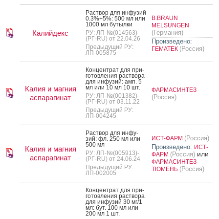
Рас­твор для ин­фу­зий
B.BRAUN
0.3%+5%: 500 мл или
1000 мл бу­тыл­ки
MELSUNGEN
Калийдекс
(Германия)
РУ: ЛП-№(014563)-
(РГ-RU) от 22.04.26
Произведено:
Предыдущий РУ:
(Россия)
ГЕМАТЕК
ЛП-005875
Кон­цен­трат для при­
готов­ле­ния рас­тво­ра
для ин­фу­зий: амп. 5
мл или 10 мл 10 шт.
Калия и магния
ФАРМАСИНТЕЗ
РУ: ЛП-№(001382)-
аспарагинат
(Россия)
(РГ-RU) от 03.11.22
Предыдущий РУ:
ЛП-004245
Рас­твор для ин­фу­
(Россия)
ИСТ-ФАРМ
зий: фл. 250 мл или
500 мл
Произведено:
ИСТ-
Калия и магния
РУ: ЛП-№(005913)-
или
(Россия)
ФАРМ
аспарагинат
(РГ-RU) от 24.06.24
ФАРМАСИНТЕЗ-
Предыдущий РУ:
(Россия)
ТЮМЕНЬ
ЛП-002005
Кон­цен­трат для при­
готов­ле­ния рас­тво­ра
для ин­фу­зий 30 мг/1
мл: бут. 100 мл или
200 мл 1 шт.