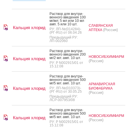
Рас­твор для внут­ри­
вен­но­го вве­дения 100
мг/мл: 5 мл или 10 мл
амп. 5 или 10 шт.
СЛАВЯНСКАЯ
Кальция хлорид
РУ: ЛП-№(014284)-
(Россия)
АПТЕКА
(РГ-RU) от 06.04.26
Предыдущий РУ:
ЛП-002060
Рас­твор для внут­ри­
вен­но­го вве­дения 200
НОВОСИБХИМФАРМ
мг/2 мл: амп. 10 шт.
Кальция хлорид
(Россия)
РУ: Р N002915/01 от
15.12.08
Рас­твор для внут­ри­
вен­но­го вве­дения 500
мг/5 мл: амп. 10 шт.
АРМАВИРСКАЯ
Кальция хлорид
РУ: ЛП-№(010373)-
БИОФАБРИКА
(РГ-RU) от 30.05.25
(Россия)
Предыдущий РУ:
ЛСР-007953/08
Рас­твор для внут­ри­
вен­но­го вве­дения 500
НОВОСИБХИМФАРМ
мг/5 мл: амп. 10 шт.
Кальция хлорид
(Россия)
РУ: Р N002915/01 от
15.12.08