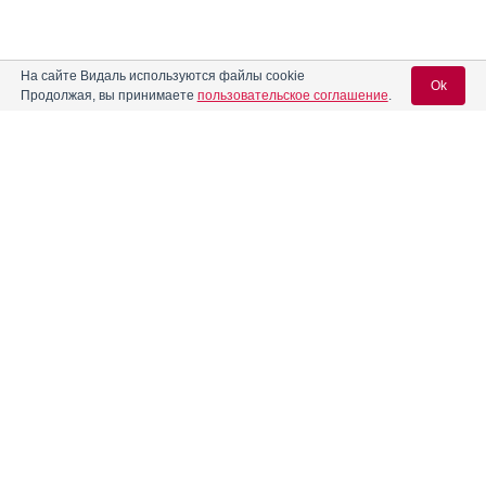
На сайте Видаль используются файлы cookie
Ok
Продолжая, вы принимаете
пользовательское соглашение
.
Вход для специалистов
E-mail учетной записи Vidal:
Пароль:
Регистрация
Забыли пароль?