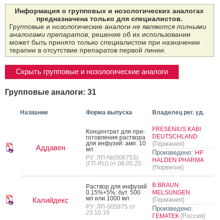
Информация о групповых и нозологических аналогах
предназначена только для специалистов.
Групповые и нозологические аналоги
не являются полными
аналогами препаратов
, решение об их использовании
может быть принято только специалистом при назначении
терапии в отсутствие препаратов первой линии.
Скрыть групповые и нозологические аналоги
Групповые аналоги: 31
Название
Форма выпуска
Владелец рег. уд.
FRESENIUS KABI
Кон­цен­трат для при­
DEUTSCHLAND
готов­ле­ния рас­тво­ра
для ин­фу­зий: амп. 10
(Германия)
Аддавен
мл
Произведено:
HP
РУ: ЛП-№(006753)-
HALDEN PHARMA
(ГП-RU) от 06.05.25
(Норвегия)
B.BRAUN
Рас­твор для ин­фу­зий
0.15%+5%: бут. 500
MELSUNGEN
мл или 1000 мл
Калийдекс
(Германия)
РУ: ЛП-005875 от
Произведено:
23.10.19
(Россия)
ГЕМАТЕК