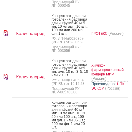
Предыдущий РУ:
ЛП-000345
Кон­цен­трат для при­
готов­ле­ния рас­тво­ра
для ин­фу­зий 40 мг/1
мл: 10 мл амп. 10 шт.,
100 мл или 200 мл
Калия хлорид
(Россия)
фл. 1 шт.
ГРОТЕКС
РУ: ЛП-№(002635)-
(РГ-RU) от 28.06.23
Предыдущий РУ:
ЛП-003059
Кон­цен­трат для при­
готов­ле­ния рас­тво­ра
Химико-
для ин­фу­зий 40 мг/1
фармацевтический
мл: амп. 10 мл 3, 5, 10
концерн МИР
или 20 шт.
Калия хлорид
(Россия)
РУ: ЛП-№(004053)-
(РГ-RU) от 19.12.23
Произведено:
НПК
(Россия)
ЭСКОМ
Предыдущий РУ:
ЛСР-005763/08
Кон­цен­трат для при­
готов­ле­ния рас­тво­ра
для ин­фу­зий 40 мг/
мл: 10 мл амп. 10, 20,
50 или 100 шт.; 100
мл фл. 1 или 36 шт.;
200 мл фл. 1 или 20
шт.