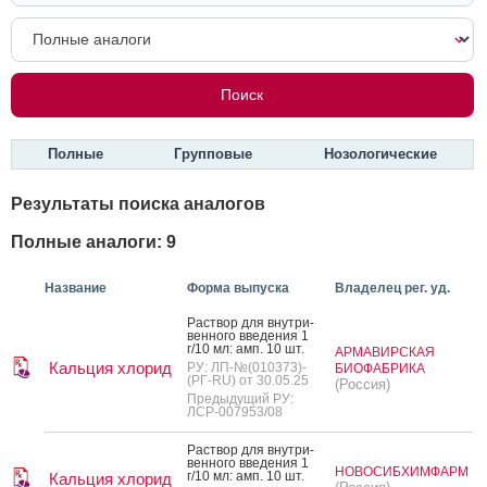
Полные
Групповые
Нозологические
Результаты поиска аналогов
Полные аналоги: 9
Название
Форма выпуска
Владелец рег. уд.
Рас­твор для внут­ри­
вен­но­го вве­дения 1
г/10 мл: амп. 10 шт.
АРМАВИРСКАЯ
Кальция хлорид
РУ: ЛП-№(010373)-
БИОФАБРИКА
(РГ-RU) от 30.05.25
(Россия)
Предыдущий РУ:
ЛСР-007953/08
Рас­твор для внут­ри­
вен­но­го вве­дения 1
НОВОСИБХИМФАРМ
г/10 мл: амп. 10 шт.
Кальция хлорид