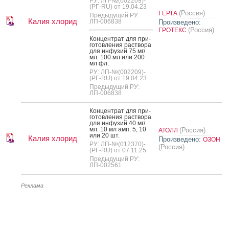
РУ: ЛП-№(002209)-
(РГ-RU) от 19.04.23
(Россия)
ГЕРТА
Предыдущий РУ:
Калия хлорид
ЛП-006838
Произведено:
(Россия)
ГРОТЕКС
Кон­цен­трат для при­
готов­ле­ния рас­тво­ра
для ин­фу­зий 75 мг/
мл: 100 мл или 200
мл фл.
РУ: ЛП-№(002209)-
(РГ-RU) от 19.04.23
Предыдущий РУ:
ЛП-006838
Кон­цен­трат для при­
готов­ле­ния рас­тво­ра
для ин­фу­зий 40 мг/
мл: 10 мл амп. 5, 10
(Россия)
АТОЛЛ
или 20 шт.
Калия хлорид
Произведено:
ОЗОН
РУ: ЛП-№(012370)-
(Россия)
(РГ-RU) от 07.11.25
Предыдущий РУ:
ЛП-002561
Реклама