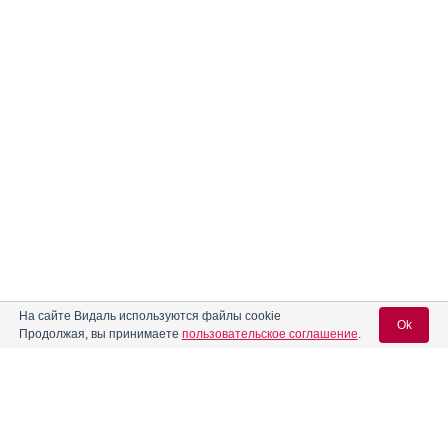
На сайте Видаль используются файлы cookie
Ok
Продолжая, вы принимаете
пользовательское соглашение
.
Содержание
Вход для специалистов
E-mail учетной записи Vidal:
Форма выпуска, упаковка и состав