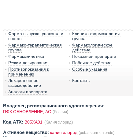
Форма выпуска, упаковка и
Клинико-фармакологич.
состав
группа
Фармако-терапевтическая
Фармакологическое
группа
действие
Фармакокинетика
Показания препарата
Режим дозирования
Побочное действие
Противопоказания к
Особые указания
применению
Лекарственное
Контакты
взаимодействие
Аналоги препарата
Владелец регистрационного удостоверения:
ПФК ОБНОВЛЕНИЕ, АО
(Россия)
Код ATX:
B05XA01
(Калия хлорид)
Активное вещество:
калия хлорид
(potassium chloride)