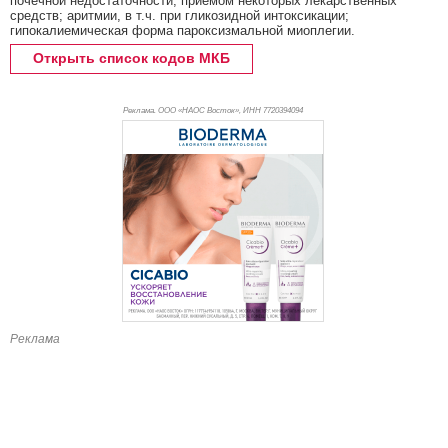
почечной недостаточности, приемом некоторых лекарственных
средств; аритмии, в т.ч. при гликозидной интоксикации;
гипокалиемическая форма пароксизмальной миоплегии.
Открыть список кодов МКБ
Реклама. ООО «НАОС Восток», ИНН 772
0394094
Реклама