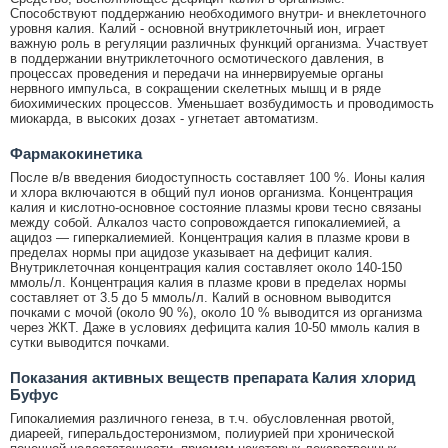
Способствуют поддержанию необходимого внутри- и внеклеточного
уровня калия. Калий - основной внутриклеточный ион, играет
важную роль в регуляции различных функций организма. Участвует
в поддержании внутриклеточного осмотического давления, в
процессах проведения и передачи на иннервируемые органы
нервного импульса, в сокращении скелетных мышц и в ряде
биохимических процессов. Уменьшает возбудимость и проводимость
миокарда, в высоких дозах - угнетает автоматизм.
Фармакокинетика
После в/в введения биодоступность составляет 100 %. Ионы калия
и хлора включаются в общий пул ионов организма. Концентрация
калия и кислотно-основное состояние плазмы крови тесно связаны
между собой. Алкалоз часто сопровождается гипокалиемией, а
ацидоз — гиперкалиемией. Концентрация калия в плазме крови в
пределах нормы при ацидозе указывает на дефицит калия.
Внутриклеточная концентрация калия составляет около 140-150
ммоль/л. Концентрация калия в плазме крови в пределах нормы
составляет от 3.5 до 5 ммоль/л. Калий в основном выводится
почками с мочой (около 90 %), около 10 % выводится из организма
через ЖКТ. Даже в условиях дефицита калия 10-50 ммоль калия в
сутки выводится почками.
Показания активных веществ препарата Калия хлорид
Буфус
Гипокалиемия различного генеза, в т.ч. обусловленная рвотой,
диареей, гиперальдостеронизмом, полиурией при хронической