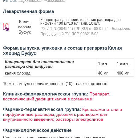
Ph.Eur.
Европейская Фармакопея
Лекарственная форма
Концентрат для приготовления раствора для
Калия
инфузий 400 мг/10 мл: амп. 10 шт.
хлорид
РУ: ЛП-№(004544)-(РГ-RU) от 08.02.24
- Бессрочно
Буфус
Предыдущий РУ: ЛСР-008215/08
Форма выпуска, упаковка и состав препарата Калия
хлорид Буфус
Концентрат для приготовления
1 мл
1 амп.
раствора для инфузий
калия хлорид
40 мг
400 мг
10 мл - ампулы полиэтиленовые (10) - пачки картонные.
Клинико-фармакологическая группа:
Препарат,
восполняющий дефицит калия в организме
Фармако-терапевтическая группа:
Кровезаменители и
перфузионные растворы; добавки к растворам для
внутривенного введения; растворы электролитов
Фармакологическое действие
Средство, восполняющее дефицит калия в организме.