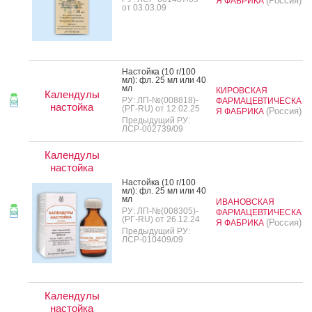
(Россия)
Я ФАБРИКА
от 03.03.09
Нас­той­ка (10 г/100
мл): фл. 25 мл или 40
мл
КИРОВСКАЯ
Календулы
РУ: ЛП-№(008818)-
ФАРМАЦЕВТИЧЕСКА
настойка
(РГ-RU) от 12.02.25
(Россия)
Я ФАБРИКА
Предыдущий РУ:
ЛСР-002739/09
Календулы
настойка
Нас­той­ка (10 г/100
мл): фл. 25 мл или 40
мл
ИВАНОВСКАЯ
РУ: ЛП-№(008305)-
ФАРМАЦЕВТИЧЕСКА
(РГ-RU) от 26.12.24
(Россия)
Я ФАБРИКА
Предыдущий РУ:
ЛСР-010409/09
Календулы
настойка