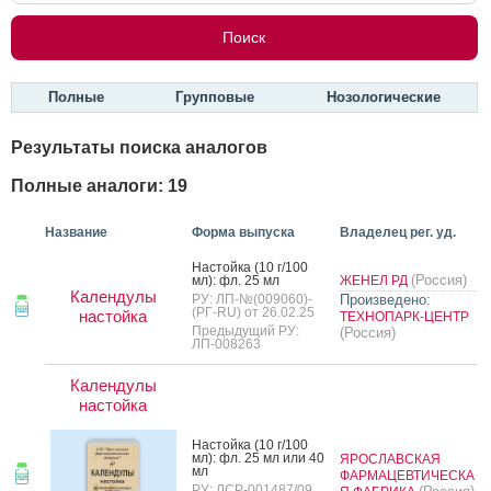
Полные
Групповые
Нозологические
Результаты поиска аналогов
Полные аналоги: 19
Название
Форма выпуска
Владелец рег. уд.
Нас­той­ка (10 г/100
(Россия)
мл): фл. 25 мл
ЖЕНЕЛ РД
Календулы
РУ: ЛП-№(009060)-
Произведено:
(РГ-RU) от 26.02.25
настойка
ТЕХНОПАРК-ЦЕНТР
Предыдущий РУ:
(Россия)
ЛП-008263
Календулы
настойка
Нас­той­ка (10 г/100
мл): фл. 25 мл или 40
ЯРОСЛАВСКАЯ
мл
ФАРМАЦЕВТИЧЕСКА
РУ: ЛСР-001487/09