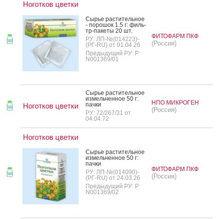
Ноготков цветки
Сырье рас­ти­тель­ное
- по­рошок 1.5 г: филь­
тр-па­кеты 20 шт.
ФИТОФАРМ ПКФ
РУ: ЛП-№(014223)-
(Россия)
(РГ-RU) от 01.04.26
Предыдущий РУ: Р
N001369/01
Сырье рас­ти­тель­ное
из­мель­чен­ное 50 г:
НПО МИКРОГЕН
пач­ки
Ноготков цветки
(Россия)
РУ: 72/267/31 от
04.04.72
Ноготков цветки
Сырье рас­ти­тель­ное
из­мель­чен­ное 50 г:
пач­ки
ФИТОФАРМ ПКФ
РУ: ЛП-№(014090)-
(Россия)
(РГ-RU) от 24.03.26
Предыдущий РУ: Р
N001369/02