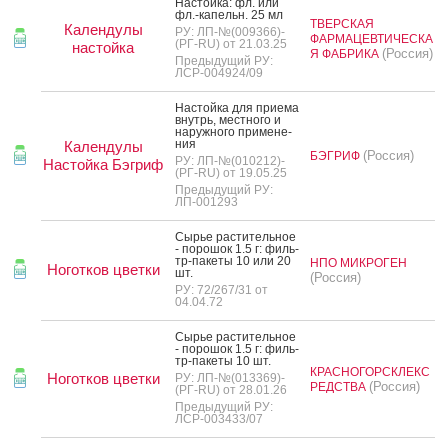
Нас­той­ка: фл. или
фл.-ка­пельн. 25 мл
ТВЕРСКАЯ
Календулы
РУ: ЛП-№(009366)-
ФАРМАЦЕВТИЧЕСКА
(РГ-RU) от 21.03.25
настойка
(Россия)
Я ФАБРИКА
Предыдущий РУ:
ЛСР-004924/09
Нас­той­ка для при­ема
внутрь, мес­тно­го и
на­руж­но­го при­мене­
ния
Календулы
(Россия)
БЭГРИФ
РУ: ЛП-№(010212)-
Настойка Бэгриф
(РГ-RU) от 19.05.25
Предыдущий РУ:
ЛП-001293
Сырье рас­ти­тель­ное
- по­рошок 1.5 г: филь­
тр-па­кеты 10 или 20
НПО МИКРОГЕН
Ноготков цветки
шт.
(Россия)
РУ: 72/267/31 от
04.04.72
Сырье рас­ти­тель­ное
- по­рошок 1.5 г: филь­
тр-па­кеты 10 шт.
КРАСНОГОРСКЛЕКС
Ноготков цветки
РУ: ЛП-№(013369)-
(Россия)
РЕДСТВА
(РГ-RU) от 28.01.26
Предыдущий РУ:
ЛСР-003433/07