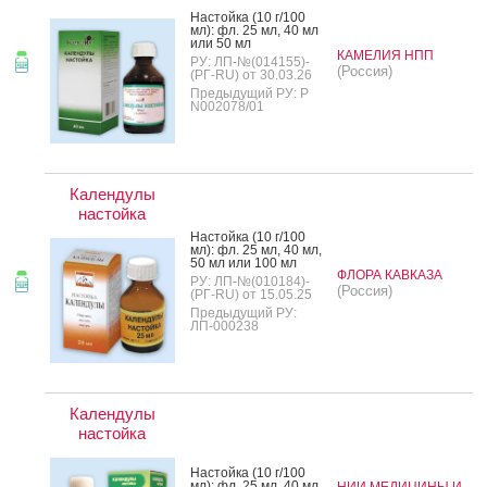
Нас­той­ка (10 г/100
мл): фл. 25 мл, 40 мл
или 50 мл
КАМЕЛИЯ НПП
РУ: ЛП-№(014155)-
(Россия)
(РГ-RU) от 30.03.26
Предыдущий РУ: Р
N002078/01
Календулы
настойка
Нас­той­ка (10 г/100
мл): фл. 25 мл, 40 мл,
50 мл или 100 мл
ФЛОРА КАВКАЗА
РУ: ЛП-№(010184)-
(Россия)
(РГ-RU) от 15.05.25
Предыдущий РУ:
ЛП-000238
Календулы
настойка
Нас­той­ка (10 г/100
мл): фл. 25 мл, 40 мл,
НИИ МЕДИЦИНЫ И