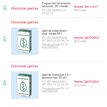
Сырье рас­ти­тель­ное
цель­ное: 30 г пач­ки
Фирма "Фито-Бот"
Ноготков цветки
(Россия)
РУ: ЛП-000852 от
14.10.11
Ноготков цветки
Цвет­ки из­мель­чен­
ные: пач­ки 50 г
РУ: ЛП-№(006444)-
Фирма ЗДОРОВЬЕ
(РГ-RU) от 05.08.24
(Россия)
Предыдущий РУ: Р
N002855/02
Ноготков цветки
Цвет­ки по­рошок 1.5 г:
филь­тр-пак. 20 шт.
РУ: ЛП-№(004261)-
Фирма ЗДОРОВЬЕ
(РГ-RU) от 12.01.24
(Россия)
Предыдущий РУ: Р
N002855/01