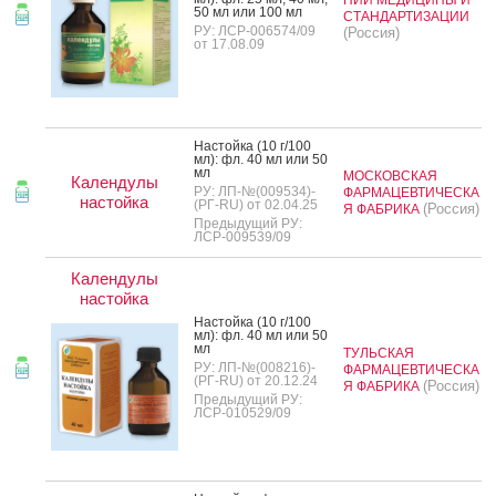
50 мл или 100 мл
СТАНДАРТИЗАЦИИ
РУ: ЛСР-006574/09
(Россия)
от 17.08.09
Нас­той­ка (10 г/100
мл): фл. 40 мл или 50
мл
МОСКОВСКАЯ
Календулы
РУ: ЛП-№(009534)-
ФАРМАЦЕВТИЧЕСКА
настойка
(РГ-RU) от 02.04.25
(Россия)
Я ФАБРИКА
Предыдущий РУ:
ЛСР-009539/09
Календулы
настойка
Нас­той­ка (10 г/100
мл): фл. 40 мл или 50
мл
ТУЛЬСКАЯ
РУ: ЛП-№(008216)-
ФАРМАЦЕВТИЧЕСКА
(РГ-RU) от 20.12.24
(Россия)
Я ФАБРИКА
Предыдущий РУ:
ЛСР-010529/09