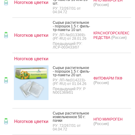
НПО МИКРОГЕН
Ноготков цветки
шт.
(Россия)
РУ: 72/267/31 от
04.04.72
Сырье рас­ти­тель­ное
- по­рошок 1.5 г: филь­
тр-па­кеты 10 шт.
КРАСНОГОРСКЛЕКС
Ноготков цветки
РУ: ЛП-№(013369)-
(Россия)
РЕДСТВА
(РГ-RU) от 28.01.26
Предыдущий РУ:
ЛСР-003433/07
Ноготков цветки
Сырье рас­ти­тель­ное
- по­рошок 1.5 г: филь­
тр-па­кеты 20 шт.
ФИТОФАРМ ПКФ
РУ: ЛП-№(014223)-
(Россия)
(РГ-RU) от 01.04.26
Предыдущий РУ: Р
N001369/01
Сырье рас­ти­тель­ное
из­мель­чен­ное 50 г:
НПО МИКРОГЕН
пач­ки
Ноготков цветки
(Россия)
РУ: 72/267/31 от
04.04.72