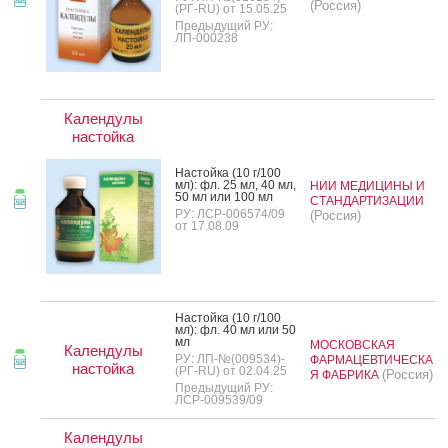
(Россия)
(РГ-RU) от 15.05.25
Предыдущий РУ:
ЛП-000238
Календулы
настойка
Нас­той­ка (10 г/100
мл): фл. 25 мл, 40 мл,
НИИ МЕДИЦИНЫ И
50 мл или 100 мл
СТАНДАРТИЗАЦИИ
РУ: ЛСР-006574/09
(Россия)
от 17.08.09
Нас­той­ка (10 г/100
мл): фл. 40 мл или 50
мл
МОСКОВСКАЯ
Календулы
РУ: ЛП-№(009534)-
ФАРМАЦЕВТИЧЕСКА
настойка
(РГ-RU) от 02.04.25
(Россия)
Я ФАБРИКА
Предыдущий РУ:
ЛСР-009539/09
Календулы