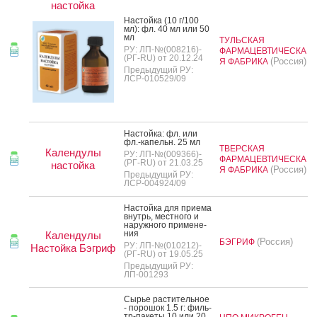
настойка
Нас­той­ка (10 г/100
мл): фл. 40 мл или 50
мл
ТУЛЬСКАЯ
РУ: ЛП-№(008216)-
ФАРМАЦЕВТИЧЕСКА
(РГ-RU) от 20.12.24
(Россия)
Я ФАБРИКА
Предыдущий РУ:
ЛСР-010529/09
Нас­той­ка: фл. или
фл.-ка­пельн. 25 мл
ТВЕРСКАЯ
Календулы
РУ: ЛП-№(009366)-
ФАРМАЦЕВТИЧЕСКА
(РГ-RU) от 21.03.25
настойка
(Россия)
Я ФАБРИКА
Предыдущий РУ:
ЛСР-004924/09
Нас­той­ка для при­ема
внутрь, мес­тно­го и
на­руж­но­го при­мене­
ния
Календулы
(Россия)
БЭГРИФ
РУ: ЛП-№(010212)-
Настойка Бэгриф
(РГ-RU) от 19.05.25
Предыдущий РУ:
ЛП-001293
Сырье рас­ти­тель­ное
- по­рошок 1.5 г: филь­
тр-па­кеты 10 или 20