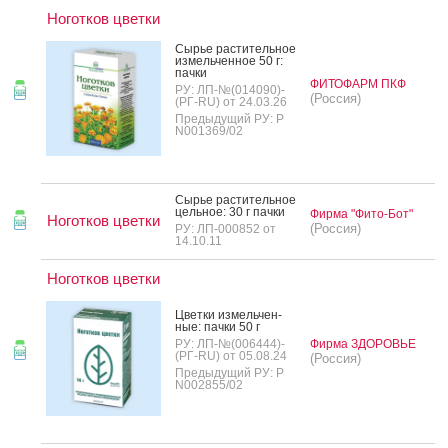
Ноготков цветки
Сырье рас­ти­тель­ное
из­мель­чен­ное 50 г:
пач­ки
ФИТОФАРМ ПКФ
РУ: ЛП-№(014090)-
(Россия)
(РГ-RU) от 24.03.26
Предыдущий РУ: Р
N001369/02
Сырье рас­ти­тель­ное
цель­ное: 30 г пач­ки
Фирма "Фито-Бот"
Ноготков цветки
(Россия)
РУ: ЛП-000852 от
14.10.11
Ноготков цветки
Цвет­ки из­мель­чен­
ные: пач­ки 50 г
РУ: ЛП-№(006444)-
Фирма ЗДОРОВЬЕ
(РГ-RU) от 05.08.24
(Россия)
Предыдущий РУ: Р
N002855/02