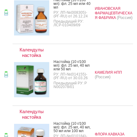
мл): фл. 25 мл или 40
мл
ИВАНОВСКАЯ
РУ: ЛП-№(008305)-
ФАРМАЦЕВТИЧЕСКА
(РГ-RU) от 26.12.24
(Россия)
Я ФАБРИКА
Предыдущий РУ:
ЛСР-010409/09
Календулы
настойка
Нас­той­ка (10 г/100
мл): фл. 25 мл, 40 мл
или 50 мл
КАМЕЛИЯ НПП
РУ: ЛП-№(014155)-
(Россия)
(РГ-RU) от 30.03.26
Предыдущий РУ: Р
N002078/01
Календулы
настойка
Нас­той­ка (10 г/100
мл): фл. 25 мл, 40 мл,
50 мл или 100 мл
ФЛОРА КАВКАЗА
РУ: ЛП-№(010184)-