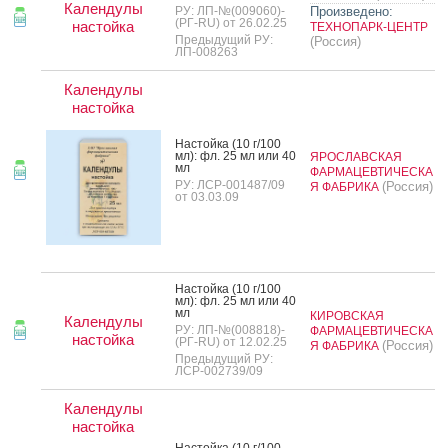
Календулы
РУ: ЛП-№(009060)-
Произведено:
(РГ-RU) от 26.02.25
настойка
ТЕХНОПАРК-ЦЕНТР
Предыдущий РУ:
(Россия)
ЛП-008263
Календулы
настойка
Нас­той­ка (10 г/100
мл): фл. 25 мл или 40
ЯРОСЛАВСКАЯ
мл
ФАРМАЦЕВТИЧЕСКА
РУ: ЛСР-001487/09
(Россия)
Я ФАБРИКА
от 03.03.09
Нас­той­ка (10 г/100
мл): фл. 25 мл или 40
мл
КИРОВСКАЯ
Календулы
РУ: ЛП-№(008818)-
ФАРМАЦЕВТИЧЕСКА
настойка
(РГ-RU) от 12.02.25
(Россия)
Я ФАБРИКА
Предыдущий РУ:
ЛСР-002739/09
Календулы
настойка
Нас­той­ка (10 г/100