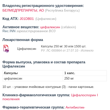
Владелец регистрационного удостоверения:
БЕЛМЕДПРЕПАРАТЫ, АО
(Республика Беларусь)
Код ATX:
J01DB01
(Цефалексин)
Активное вещество:
цефалексин
(cefalexin)
Rec.INN
зарегистрированное ВОЗ
Лекарственная форма
Капсулы 250 мг: 30 или 1500 шт.
Цефалексин
РУ: ЛС-000864 от 27.07.10
- Истекло
Форма выпуска, упаковка и состав препарата
Цефалексин
Капсулы
1 капс.
цефалексин
250 мг
10 шт. - упаковки ячейковые контурные (3) - пачки картонные.
Клинико-фармакологическая группа:
Цефалоспорин I
поколения
Фармако-терапевтическая группа:
Антибиотик-