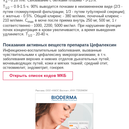
V
- 0.26 л/кг. Связывание с белками плазмы - 5-15%.
d
T
– 0.9-1.5 ч. 90% выводится почками в неизмененном виде (2/3 -
1/2
путем гломерулярной фильтрации, 1/3 - путем тубулярной секреции);
с желчью - 0.5%. Общий клиренс - 380 мл/мин, почечный клиренс -
210 мл/мин. C
в моче после приема внутрь 250 мг, 500 мг, 1 г
max
соответственно - 1000, 2200, 5000 мкг/мл. При нарушении функции
почек концентрация в крови увеличивается, а время выведения
удлиняется. T
- 20-40 ч.
1/2
Показания активных веществ препарата Цефалексин
Инфекционно-воспалительные заболевания, вызванные
чувствительными к цефалексину микроорганизмами, в т.ч.
заболевания верхних и нижних отделов дыхательных путей,
мочевыводящих путей, кожи и мягких тканей; средний отит,
остеомиелит, эндометрит, гонорея.
Открыть список кодов МКБ
Реклама. ООО «НАОС Восток», ИНН 772
0394094