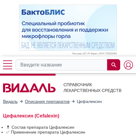
Реклама. АО «Р-Фарм», ИНН 772
6311464
СПРАВОЧНИК
ЛЕКАРСТВЕННЫХ СРЕДСТВ
Видаль
Описания препаратов
Цефалексин
Цефалексин (Cefalexin)
💊 Состав препарата Цефалексин
✅ Применение препарата Цефалексин