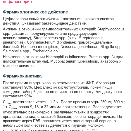
цефалоспорин
Фармакологическое действие
Цефалоспориновый антибиотик I поколения широкого спектра
действия. Оказывает бактерицидное действие.
Активен в отношении грамположительных бактерий: Staphylococcus
spp. (штаммы, продуцирующие и не продуцирующие
пенициллиназу), Streptococcus spp. (в т.ч. Streptococcus
pneumoniae), Corynebacterium diphtheriae; грамотрицательных
бактерий: Neisseria meningitidis, Neisseria gonorrhoeae, Shigella spp.,
Salmonella spp., Escherichia coli.
Неактивен в отношении Haemophilus influenzae, Proteus spp. (индол-
положительные штаммы), Mycobacterium tuberculosis, анаэробных
микроорганизмов.
Фармакокинетика
После приема внутрь хорошо всасывается из ЖКТ. Абсорбция
составляет 90%. Цефалексин кислотоустойчив, прием пищи
замедляет абсорбцию, но не влияет на ее полноту. Биодоступность
составляет 95%.
C
достигается через – 1-2 ч. После приема внутрь 250 мг, 500 мг,
max
1 г C
равна 9, 18, и 32 мкг/мл соответственно. Распределяется
max
относительно равномерно в различных тканях и жидкостях
организма: легких, слизистой бронхов, печени, сердце, почках. Не
проникает через ГЭБ, проникает через плацентарный барьер, в
небольшом количестве выделяется с грудным молоком.