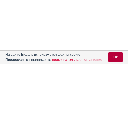
На сайте Видаль используются файлы cookie
Ok
Продолжая, вы принимаете
пользовательское соглашение
.
Содержание
Вход для специалистов
E-mail учетной записи Vidal:
Форма выпуска, упаковка и состав
Клинико-фармакологич. группа
Пароль:
Фармако-терапевтическая группа
Фармакологическое действие