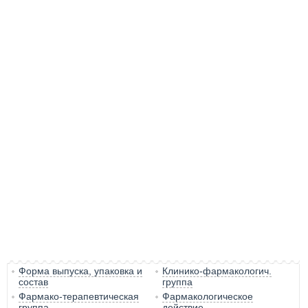
Форма выпуска, упаковка и
Клинико-фармакологич.
состав
группа
Фармако-терапевтическая
Фармакологическое
группа
действие