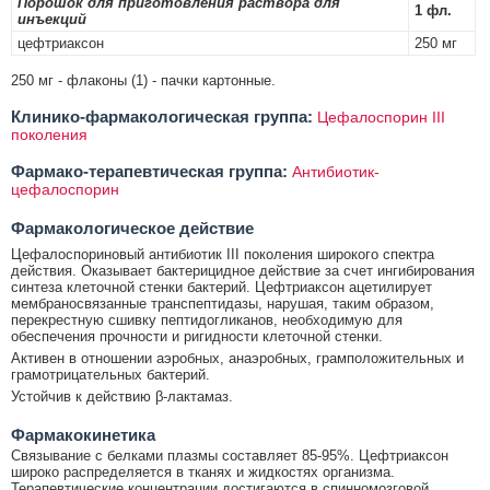
Порошок для приготовления раствора для
1 фл.
инъекций
цефтриаксон
250 мг
250 мг - флаконы (1) - пачки картонные.
Клинико-фармакологическая группа:
Цефалоспорин III
поколения
Фармако-терапевтическая группа:
Антибиотик-
цефалоспорин
Фармакологическое действие
Цефалоспориновый антибиотик III поколения широкого спектра
действия. Оказывает бактерицидное действие за счет ингибирования
синтеза клеточной стенки бактерий. Цефтриаксон ацетилирует
мембраносвязанные транспептидазы, нарушая, таким образом,
перекрестную сшивку пептидогликанов, необходимую для
обеспечения прочности и ригидности клеточной стенки.
Активен в отношении аэробных, анаэробных, грамположительных и
грамотрицательных бактерий.
Устойчив к действию β-лактамаз.
Фармакокинетика
Связывание с белками плазмы составляет 85-95%. Цефтриаксон
широко распределяется в тканях и жидкостях организма.
Терапевтические концентрации достигаются в спинномозговой