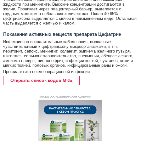
жидкости при менингите. Высокие концентрации достигаются в
желчи. Проникает через плацентарный барьер, выделяется с
грудным молоком в небольших количествах. Около 40-65%
цефтриаксона выделяется с мочой в неизмененном виде. Остальная
часть выделяется с желчью и калом.
Показания активных веществ препарата Цефатрин
Инфекционно-воспалительные заболевания, вызванные
чувствительными к цефтриаксону микроорганизмами, в т.ч.
перитонит, сепсис, менингит, холангит, эмпиема желчного пузыря,
шигеллез, сальмонеллоносительство, пневмония, абсцесс легкого,
эмпиема плевры, пиелонефрит, инфекции костей, суставов, кожи и
мягких тканей, половых органов, инфицированные раны и ожоги.
Профилактика послеоперационной инфекции.
Открыть список кодов МКБ
Реклама. ООО «Бионорика», ИНН 772
9590470