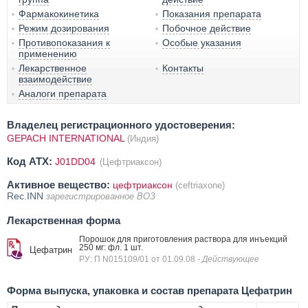
Фармакокинетика
Показания препарата
Режим дозирования
Побочное действие
Противопоказания к
Особые указания
применению
Лекарственное
Контакты
взаимодействие
Аналоги препарата
Владелец регистрационного удостоверения:
GEPACH INTERNATIONAL
(Индия)
Код ATX:
J01DD04
(Цефтриаксон)
Активное вещество:
цефтриаксон
(ceftriaxone)
Rec.INN
зарегистрированное ВОЗ
Лекарственная форма
Порошок для приготовления раствора для инъекций
250 мг: фл. 1 шт.
Цефатрин
РУ: П N015109/01 от 01.09.08
- Действующее
Форма выпуска, упаковка и состав препарата Цефатрин