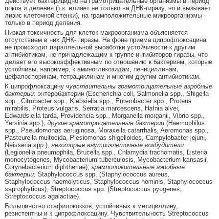
Действует бактерицидно на грамотрицательные организмы в период
покоя и деления (т.к. влияет не только на ДНК-гиразу, но и вызывает
лизис клеточной стенки), на грамположительные микроорганизмы -
только в период деления.
Низкая токсичность для клеток макроорганизма объясняется
отсутствием в них ДНК- гиразы. На фоне приема ципрофлоксацина
не происходит параллельной выработки устойчивости к другим
антибиотикам, не принадлежащим к группе ингибиторов гиразы, что
делает его высокоэффективным по отношению к бактериям, которые
устойчивы, например, к аминогликозидам, пенициллинам,
цефалоспоринам, тетрациклинам и многим другим антибиотикам.
К ципрофлоксацину
чувствительны грамотрицательные аэробные
бактерии:
энтеробактерии (Escherichia coli, Salmonella spp., Shigella
spp., Citrobacter spp., Klebsiella spp., Enterobacter spp., Proteus
mirabilis, Proteus vulgaris, Serratia marcescens, Hafnia alvei,
Edwardsiella tarda, Providencia spp., Morganella morganii, Vibrio spp.,
Yersinia spp.),
другие грамотрицательные бактерии
(Haemophilus
spp., Pseudomonas aeruginosa, Moraxella catarrhalis, Aeromonas spp.,
Pasteurella multocida, Plesiomonas shigelloides, Campylobacter jejuni,
Neisseria spp.),
некоторые внутриклеточные возбудители
(Legionella pneumophila, Brucella spp., Chlamydia trachomatis, Listeria
monocytogenes, Mycobacterium tuberculosis, Mycobacterium kansasii,
Corynebacterium diphtheriae);
грамположительные аэробные
бактерии:
Staphylococcus spp. (Staphylococcus aureus,
Staphylococcus haemolyticus, Staphylococcus hominis, Staphylococcus
saprophyticus), Streptococcus spp. (Streptococcus pyogenes,
Streptococcus agalactiae).
Большинство стафилококков, устойчивых к метициллину,
резистентны и к ципрофлоксацину. Чувствительность Streptococcus