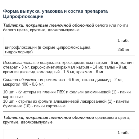
Форма выпуска, упаковка и состав препарата
Ципрофлоксацин
Таблетки, покрытые пленочной оболочкой
белого или почти
белого цвета, круглые, двояковыпуклые.
1 таб.
ципрофлоксацин (в форме ципрофлоксацина
250 мг
гидрохлорида)
Вспомогательные вещества
: кроскармеллоза натрия - 6 мг, магния
стеарат - 3 мг, карбоксиметилкрахмал натрия - 14 мг, тальк - 9 мг,
кремния диоксид коллоидный - 1.5 мг, крахмал - 6 мг.
Состав оболочки:
гипромеллоза - 6.6 мг, титана диоксид - 2 мг,
макрогол 400 - 0.6 мг.
10 шт. - блистеры из пленки ПВХ и фольги алюминиевой (1) - пачки
картонные.
10 шт. - стрипы из фольги алюминиевой лакированной (1) - пакеты
бумажные (10) - пачки картонные.
Таблетки, покрытые пленочной оболочкой
оранжевого цвета,
круглые, двояковыпуклые.
1 таб.