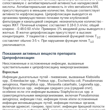
сопоставимую с антибактериальной активностью налидиксовой
кислоты. Антибактериальная активность in vitro метаболита М4,
присутствующего в меньшем количестве, больше соответствует
активности норфлоксацина. Ципрофлоксацин выводится из
организма преимущественно почками путем клубочковой
фильтрации и канальцевой секреции; незначительное количество -
через ЖКТ. Почечный клиренс составляет 0.18-0.3 л/ч/кг, общий
клиренс - 0.48-0.60 л/ч/кг. Примерно 1% вводимой дозы выводится с
желчью. В желчи ципрофлоксацин присутствует в высоких
концентрациях. У пациентов с неизмененной функцией почек T
1/2
составляет обычно 3-5 ч. При нарушении функции почек T
1/2
увеличивается.
Показания активных веществ препарата
Ципрофлоксацин
Неосложненные и осложненные инфекции, вызванные
чувствительными к ципрофлоксацину микроорганизмами.
Взрослые
Инфекции дыхательных путей - пневмонии, вызванные Klebsiella
spp., Enterobacter spp., Proteus spp., Escherichia coli, Pseudomonas
aeruginosa, Haemophilus spp., Moraxella catarrhalis, Legionella spp.,
Staphylococcus spp.; инфекции среднего уха (средний отит),
особенно если эти инфекции вызваны Staphylococcus spp. и
грамотрицательными микроорганизмами, включая Pseudomonas
aeruginosa; инфекции глаз; инфекции почек и/или осложненные
инфекции мочевыводящих путей; инфекции половых органов,
включая аднексит, гонорею, простатит; инфекции брюшной полости