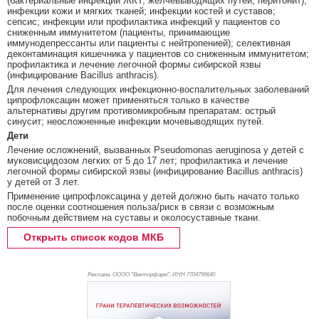
(бактериальные инфекции ЖКТ, желчевыводящих путей, перитонит);
инфекции кожи и мягких тканей; инфекции костей и суставов;
сепсис; инфекции или профилактика инфекций у пациентов со
сниженным иммунитетом (пациенты, принимающие
иммунодепрессанты или пациенты с нейтропенией); селективная
деконтаминация кишечника у пациентов со сниженным иммунитетом;
профилактика и лечение легочной формы сибирской язвы
(инфицирование Bacillus anthracis).
Для лечения следующих инфекционно-воспалительных заболеваний
ципрофлоксацин может применяться только в качестве
альтернативы другим противомикробным препаратам: острый
синусит; неосложненные инфекции мочевыводящих путей.
Дети
Лечение осложнений, вызванных Pseudomonas aeruginosa у детей с
муковисцидозом легких от 5 до 17 лет; профилактика и лечение
легочной формы сибирской язвы (инфицирование Bacillus anthracis)
у детей от 3 лет.
Применение ципрофлоксацина у детей должно быть начато только
после оценки соотношения польза/риск в связи с возможным
побочным действием на суставы и околосуставные ткани.
Открыть список кодов МКБ
Реклама. ОООО "Векторфарм", ИНН 770
4799640