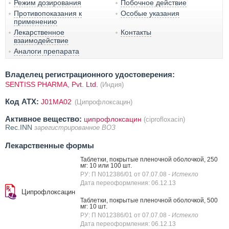
Режим дозирования
Побочное действие
Противопоказания к
Особые указания
применению
Лекарственное
Контакты
взаимодействие
Аналоги препарата
Владелец регистрационного удостоверения:
SENTISS PHARMA, Pvt. Ltd.
(Индия)
Код ATX:
J01MA02
(Ципрофлоксацин)
Активное вещество:
ципрофлоксацин
(ciprofloxacin)
Rec.INN
зарегистрированное ВОЗ
Лекарственные формы
Таблетки, покрытые пленочной оболочкой, 250
мг: 10 или 100 шт.
РУ: П N012386/01 от 07.07.08
- Истекло
Дата переоформления: 06.12.13
Ципрофлоксацин
Таблетки, покрытые пленочной оболочкой, 500
мг: 10 шт.
РУ: П N012386/01 от 07.07.08
- Истекло
Дата переоформления: 06.12.13