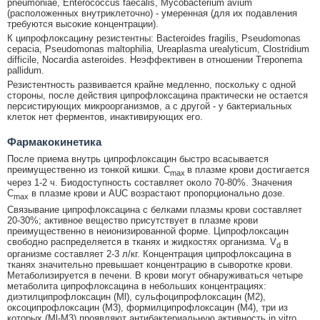
pneumoniae, Enterococcus faecalis, Mycobacterium avium
(расположенных внутриклеточно) - умеренная (для их подавления
требуются высокие концентрации).
К ципрофлоксацину резистентны: Bacteroides fragilis, Pseudomonas
cepacia, Pseudomonas maltophilia, Ureaplasma urealyticum, Clostridium
difficile, Nocardia asteroides. Неэффективен в отношении Treponema
pallidum.
Резистентность развивается крайне медленно, поскольку с одной
стороны, после действия ципрофлоксацина практически не остается
персистирующих микроорганизмов, а с другой - у бактериальных
клеток нет ферментов, инактивирующих его.
Фармакокинетика
После приема внутрь ципрофлоксацин быстро всасывается
преимущественно из тонкой кишки. C
в плазме крови достигается
max
через 1-2 ч. Биодоступность составляет около 70-80%. Значения
C
в плазме крови и AUC возрастают пропорционально дозе.
max
Связывание ципрофлоксацина с белками плазмы крови составляет
20-30%; активное вещество присутствует в плазме крови
преимущественно в неионизированной форме. Ципрофлоксацин
свободно распределяется в тканях и жидкостях организма. V
в
d
организме составляет 2-3 л/кг. Концентрация ципрофлоксацина в
тканях значительно превышает концентрацию в сыворотке крови.
Метаболизируется в печени. В крови могут обнаруживаться четыре
метаболита ципрофлоксацина в небольших концентрациях:
диэтилципрофлоксацин (Ml), сульфоципрофлоксацин (М2),
оксоципрофлоксацин (М3), формилципрофлоксацин (М4), три из
которых (Ml-М3) проявляют антибактериальную активность in vitro,