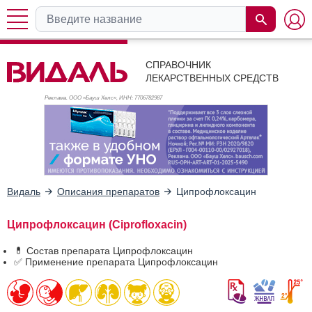
СПРАВОЧНИК
ЛЕКАРСТВЕННЫХ СРЕДСТВ
Реклама. ООО «Бауш Хелс», ИНН: 770
6782987
Видаль
Описания препаратов
Ципрофлоксацин
Ципрофлоксацин (Ciprofloxacin)
💊 Состав препарата Ципрофлоксацин
✅ Применение препарата Ципрофлоксацин