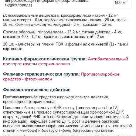
ципрофлоксацин (в форме ципрофлоксацина
500 мг
гидрохлорида)
Вспомогательные вещества
: кроскармеллоза натрия - 12 мг,
магния стеарат - 6 мг, карбоксиметилкрахмал натрия - 28 мг, тальк -
16 мг, кремния диоксид коллоидный - 3 мг, крахмал - 12 мг.
Состав оболочки:
гипромеллоза - 13.2 мг, титана диоксид - 4 мг,
макрогол 400 - 1.2 мг, краситель закатно-желтый - 2 мг.
10 шт. - блистеры из пленки ПВХ и фольги алюминиевой (1) - пачки
картонные.
Клинико-фармакологическая группа:
Антибактериальный
препарат группы фторхинолонов
Фармако-терапевтическая группа:
Противомикробное
средство - фторхинолон
Фармакологическое действие
Противомикробное средство широкого спектра действия,
производное фторхинолона.
Подавляет бактериальную ДНК-гиразу (топоизомеразы II и IV,
ответственные за процесс суперспирализации хромосомной ДНК
вокруг ядерной РНК, что необходимо для считывания генетической
информации), нарушает синтез ДНК, рост и деление бактерий;
вызывает выраженные морфологические изменения (в т.ч. клеточной
стенки и мембран) и быструю гибель бактериальной клетки.