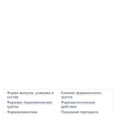
Форма выпуска, упаковка и
Клинико-фармакологич.
состав
группа
Фармако-терапевтическая
Фармакологическое
группа
действие
Фармакокинетика
Показания препарата