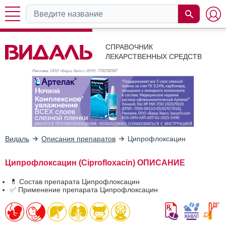
СПРАВОЧНИК
ЛЕКАРСТВЕННЫХ СРЕДСТВ
Реклама. ООО «Бауш Хелс», ИНН: 770
6782987
Видаль
Описания препаратов
Ципрофлоксацин
Ципрофлоксацин (Ciprofloxacin) ОПИСАНИЕ
💊 Состав препарата Ципрофлоксацин
✅ Применение препарата Ципрофлоксацин