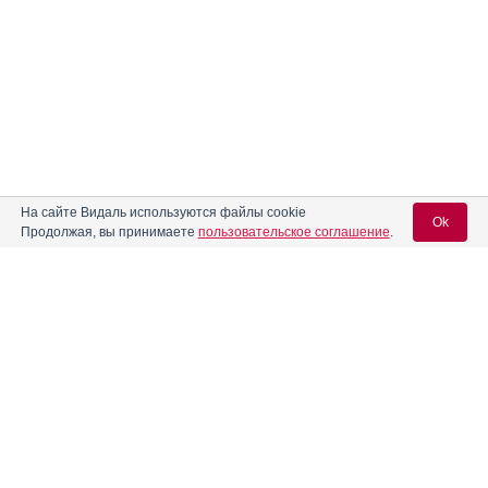
На сайте Видаль используются файлы cookie
Ok
Продолжая, вы принимаете
пользовательское соглашение
.
Содержание
Вход для специалистов
E-mail учетной записи Vidal:
Форма выпуска, упаковка и состав
Клинико-фармакологич. группа
Пароль:
Фармако-терапевтическая группа
Фармакологическое действие