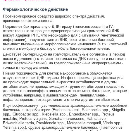
Фармакологическое действие
Противомикробное средство широкого спектра действия,
производное фторхинолона.
Подавляет бактериальную ДНК-гиразу (топоизомеразы II и IV,
ответственные за процесс суперспирализации хромосомной ДНК
вокруг ядерной РНК, что необходимо для считывания генетической
информации), нарушает синтез ДНК, рост и деление бактерий;
вызывает выраженные морфологические изменения (в т.ч. клеточной
стенки и мембран) и быструю гибель бактериальной клетки.
Действует бактерицидно на грамотрицательные организмы в период
покоя и деления (т.к. влияет не только на ДНК-гиразу, но и вызывает
лизис клеточной стенки), на грамположительные микроорганизмы -
только в период деления.
Низкая токсичность для клеток макроорганизма объясняется
отсутствием в них ДНК- гиразы. На фоне приема ципрофлоксацина
не происходит параллельной выработки устойчивости к другим
антибиотикам, не принадлежащим к группе ингибиторов гиразы, что
делает его высокоэффективным по отношению к бактериям, которые
устойчивы, например, к аминогликозидам, пенициллинам,
цефалоспоринам, тетрациклинам и многим другим антибиотикам.
К ципрофлоксацину
чувствительны грамотрицательные аэробные
бактерии:
энтеробактерии (Escherichia coli, Salmonella spp., Shigella
spp., Citrobacter spp., Klebsiella spp., Enterobacter spp., Proteus
mirabilis, Proteus vulgaris, Serratia marcescens, Hafnia alvei,
Edwardsiella tarda, Providencia spp., Morganella morganii, Vibrio spp.,
Yersinia spp.),
другие грамотрицательные бактерии
(Haemophilus