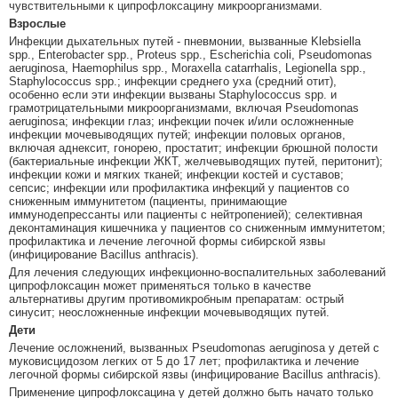
чувствительными к ципрофлоксацину микроорганизмами.
Взрослые
Инфекции дыхательных путей - пневмонии, вызванные Klebsiella
spp., Enterobacter spp., Proteus spp., Escherichia coli, Pseudomonas
aeruginosa, Haemophilus spp., Moraxella catarrhalis, Legionella spp.,
Staphylococcus spp.; инфекции среднего уха (средний отит),
особенно если эти инфекции вызваны Staphylococcus spp. и
грамотрицательными микроорганизмами, включая Pseudomonas
aeruginosa; инфекции глаз; инфекции почек и/или осложненные
инфекции мочевыводящих путей; инфекции половых органов,
включая аднексит, гонорею, простатит; инфекции брюшной полости
(бактериальные инфекции ЖКТ, желчевыводящих путей, перитонит);
инфекции кожи и мягких тканей; инфекции костей и суставов;
сепсис; инфекции или профилактика инфекций у пациентов со
сниженным иммунитетом (пациенты, принимающие
иммунодепрессанты или пациенты с нейтропенией); селективная
деконтаминация кишечника у пациентов со сниженным иммунитетом;
профилактика и лечение легочной формы сибирской язвы
(инфицирование Bacillus anthracis).
Для лечения следующих инфекционно-воспалительных заболеваний
ципрофлоксацин может применяться только в качестве
альтернативы другим противомикробным препаратам: острый
синусит; неосложненные инфекции мочевыводящих путей.
Дети
Лечение осложнений, вызванных Pseudomonas aeruginosa у детей с
муковисцидозом легких от 5 до 17 лет; профилактика и лечение
легочной формы сибирской язвы (инфицирование Bacillus anthracis).
Применение ципрофлоксацина у детей должно быть начато только