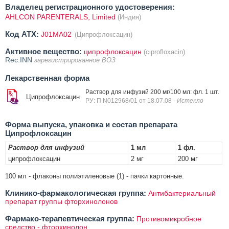
Владелец регистрационного удостоверения:
AHLCON PARENTERALS, Limited
(Индия)
Код ATX:
J01MA02
(Ципрофлоксацин)
Активное вещество:
ципрофлоксацин
(ciprofloxacin)
Rec.INN
зарегистрированное ВОЗ
Лекарственная форма
Раствор для инфузий 200 мг/100 мл: фл. 1 шт.
Ципрофлоксацин
РУ: П N012968/01 от 18.07.08
- Истекло
Форма выпуска, упаковка и состав препарата
Ципрофлоксацин
Раствор для инфузий
1 мл
1 фл.
ципрофлоксацин
2 мг
200 мг
100 мл - флаконы полиэтиленовые (1) - пачки картонные.
Клинико-фармакологическая группа:
Антибактериальный
препарат группы фторхинолонов
Фармако-терапевтическая группа:
Противомикробное
средство - фторхинолон