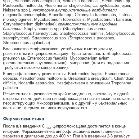
spp., Pseudomonas aeruginosa, Moraxella catarrhalis, Aeromonas spp.,
Pasteurella multocida, Plesiomonas shigelloides, Campylobacter jejuni,
Neisseria spp.),
некоторые внутриклеточные возбудители
(Legionella pneumophila, Brucella spp., Chlamydia trachomatis, Listeria
monocytogenes, Mycobacterium tuberculosis, Mycobacterium kansasii,
Corynebacterium diphtheriae);
грамположительные аэробные
бактерии:
Staphylococcus spp. (Staphylococcus aureus,
Staphylococcus haemolyticus, Staphylococcus hominis, Staphylococcus
saprophyticus), Streptococcus spp. (Streptococcus pyogenes,
Streptococcus agalactiae).
Большинство стафилококков, устойчивых к метициллину,
резистентны и к ципрофлоксацину. Чувствительность Streptococcus
pneumoniae, Enterococcus faecalis, Mycobacterium avium
(расположенных внутриклеточно) - умеренная (для их подавления
требуются высокие концентрации).
К ципрофлоксацину резистентны: Bacteroides fragilis, Pseudomonas
cepacia, Pseudomonas maltophilia, Ureaplasma urealyticum, Clostridium
difficile, Nocardia asteroides. Неэффективен в отношении Treponema
pallidum.
Резистентность развивается крайне медленно, поскольку с одной
стороны, после действия ципрофлоксацина практически не остается
персистирующих микроорганизмов, а с другой - у бактериальных
клеток нет ферментов, инактивирующих его.
Фармакокинетика
После в/в введения С
ципрофлоксацина достигается в конце
max
инфузии. Фармакокинетика ципрофлоксацина имеет линейный
характер в диапазоне доз до 400 мг. При в/в введении 2-3 раза/сут