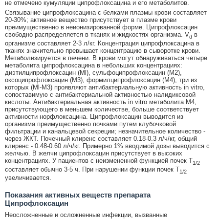
не отмечено кумуляции ципрофлоксацина и его метаболитов.
Связывание ципрофлоксацина с белками плазмы крови составляет
20-30%; активное вещество присутствует в плазме крови
преимущественно в неионизированной форме. Ципрофлоксацин
свободно распределяется в тканях и жидкостях организма. V
в
d
организме составляет 2-3 л/кг. Концентрация ципрофлоксацина в
тканях значительно превышает концентрацию в сыворотке крови.
Метаболизируется в печени. В крови могут обнаруживаться четыре
метаболита ципрофлоксацина в небольших концентрациях:
диэтилципрофлоксацин (Ml), сульфоципрофлоксацин (М2),
оксоципрофлоксацин (М3), формилципрофлоксацин (М4), три из
которых (Ml-М3) проявляют антибактериальную активность in vitro,
сопоставимую с антибактериальной активностью налидиксовой
кислоты. Антибактериальная активность in vitro метаболита М4,
присутствующего в меньшем количестве, больше соответствует
активности норфлоксацина. Ципрофлоксацин выводится из
организма преимущественно почками путем клубочковой
фильтрации и канальцевой секреции; незначительное количество -
через ЖКТ. Почечный клиренс составляет 0.18-0.3 л/ч/кг, общий
клиренс - 0.48-0.60 л/ч/кг. Примерно 1% вводимой дозы выводится с
желчью. В желчи ципрофлоксацин присутствует в высоких
концентрациях. У пациентов с неизмененной функцией почек T
1/2
составляет обычно 3-5 ч. При нарушении функции почек T
1/2
увеличивается.
Показания активных веществ препарата
Ципрофлоксацин
Неосложненные и осложненные инфекции, вызванные