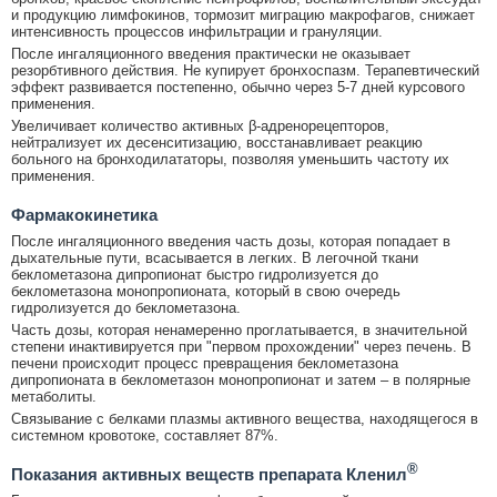
и продукцию лимфокинов, тормозит миграцию макрофагов, снижает
интенсивность процессов инфильтрации и грануляции.
После ингаляционного введения практически не оказывает
резорбтивного действия. Не купирует бронхоспазм. Терапевтический
эффект развивается постепенно, обычно через 5-7 дней курсового
применения.
Увеличивает количество активных β-адренорецепторов,
нейтрализует их десенситизацию, восстанавливает реакцию
больного на бронходилататоры, позволяя уменьшить частоту их
применения.
Фармакокинетика
После ингаляционного введения часть дозы, которая попадает в
дыхательные пути, всасывается в легких. В легочной ткани
беклометазона дипропионат быстро гидролизуется до
беклометазона монопропионата, который в свою очередь
гидролизуется до беклометазона.
Часть дозы, которая ненамеренно проглатывается, в значительной
степени инактивируется при "первом прохождении" через печень. В
печени происходит процесс превращения беклометазона
дипропионата в беклометазон монопропионат и затем – в полярные
метаболиты.
Связывание с белками плазмы активного вещества, находящегося в
системном кровотоке, составляет 87%.
®
Показания активных веществ препарата Кленил