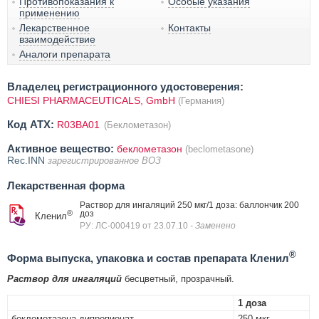
Противопоказания к
Особые указания
применению
Лекарственное
Контакты
взаимодействие
Аналоги препарата
Владелец регистрационного удостоверения:
CHIESI PHARMACEUTICALS, GmbH
(Германия)
Код ATX:
R03BA01
(Беклометазон)
Активное вещество:
беклометазон
(beclometasone)
Rec.INN
зарегистрированное ВОЗ
Лекарственная форма
Раствор для ингаляций 250 мкг/1 доза: баллончик 200
®
доз
Кленил
РУ: ЛС-000419 от 23.07.10
- Заменено
®
Форма выпуска, упаковка и состав препарата Кленил
Раствор для ингаляций
бесцветный, прозрачный.
1 доза
беклометазона дипропионат
250 мкг