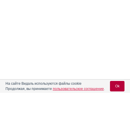
На сайте Видаль используются файлы cookie
Ok
Продолжая, вы принимаете
пользовательское соглашение
.
Содержание
Вход для специалистов
E-mail учетной записи Vidal:
Форма выпуска, упаковка и состав