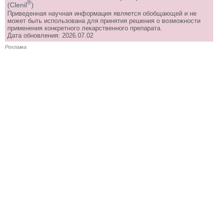
®
(Clenil
)
Приведенная научная информация является обобщающей и не
может быть использована для принятия решения о возможности
применения конкретного лекарственного препарата.
Дата обновления: 2026.07.02
Реклама