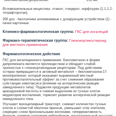
Вспомогательные вещества
: этанол, глицерол, норфлуран (1,1,1,2-
тетрафторэтан).
200 доз - баллончики алюминиевые с дозирующим устройством (1) -
пачки картонные.
Клинико-фармакологическая группа:
ГКС для ингаляций
Фармако-терапевтическая группа:
Глюкокортикостероид
для местного применения
Фармакологическое действие
ГКС для ингаляционного применения. Беклометазон в форме
дипропионата является пролекарством и обладает слабой
тропностью к глюкокортикоидным рецепторам. Под действием
эстераз превращается в активный метаболит – беклометазона-17-
монопропионат, который оказывает выраженный местный
противовоспалительный эффект за счет снижения образования
субстанции хемотаксиса (влияние на аллергические реакции
замедленного типа). Подавляя продукцию метаболитов
арахидоновой кислоты и снижая выделение из тучных клеток
медиаторов воспаления, тормозит развитие аллергической реакции
немедленного типа.
Улучшает мукоцилиарный транспорт, снижает количество тучных
клеток в слизистой оболочке бронхов, уменьшает отек эпителия,
секрецию слизи бронхиальными железами, гиперреактивность
бронхов, краевое скопление нейтрофилов, воспалительный экссудат