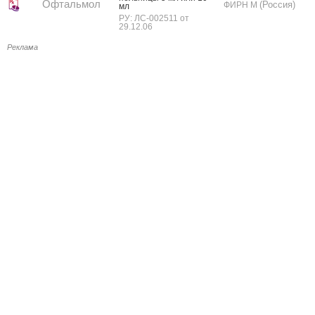
Офтальмол
(Россия)
ФИРН М
мл
РУ: ЛС-002511 от
29.12.06
Реклама