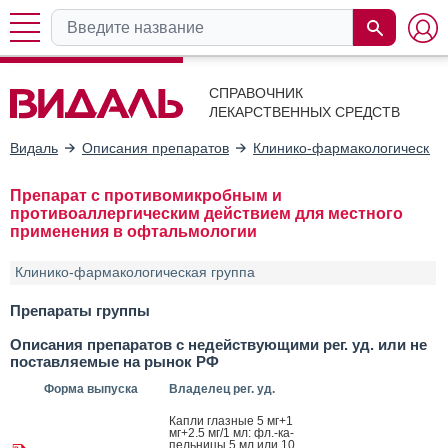
СПРАВОЧНИК
ЛЕКАРСТВЕННЫХ СРЕДСТВ
Видаль
Описания препаратов
Клинико-фармакологические
Препарат с противомикробным и
противоаллергическим действием для местного
применения в офтальмологии
Клинико-фармакологическая группа
Препараты группы
Описания препаратов с недействующими рег. уд. или не
поставляемые на рынок РФ
Форма выпуска
Владелец рег. уд.
Кап­ли глаз­ные 5 мг+1
мг+2.5 мг/1 мл: фл.-ка­
пель­ни­цы 5 мл или 10