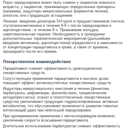
Порог передозировки может быть снижен у пациентов пожилого
возраста, у пациентов, принимающих определенные препараты
(например, индукторы микросомальных ферментов печени),
алкоголь или страдающих истощением.
Лечение:
введение донаторов SH-групп и предшественников синтеза
глутатиона-метионина в течение 8-9 ч после передозировки и
ацетилцистеина - в течение 8 ч. Промывание желудка,
симптоматическая терапия. Необходимость в проведении
дополнительных терапевтических мероприятий (дальнейшее
введение метионина, ацетилцистеина) определяется в зависимости
от концентрации парацетамола в крови, а также от времени,
прошедшего после его приема.
Лекарственное взаимодействие
Парацетамол
снижает эффективность урикозурических
лекарственных средств.
Сопутствующее применение парацетамола в высоких дозах
повышает эффект антикоагулянтных лекарственных средств.
Индукторы микросомального окисления в печени (фенитоин,
барбитураты, рифампицин, фенилбутазон, трициклические
антидепрессанты), этанол и гепатотоксичные лекарственные
средства увеличивают продукцию гидроксилированных активных
метаболитов, что обусловливает возможность развития тяжелых
интоксикаций даже при небольшой передозировке.
При одновременном применении с метоклопрамидом возможно
увеличение скорости всасывания парацетамола.
Длительное использование барбитуратов снижает эффективность