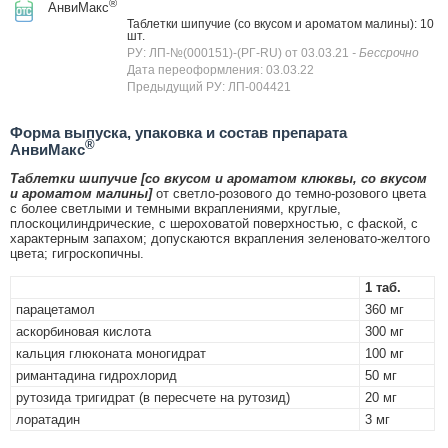
®
АнвиМакс
Таблетки шипучие (со вкусом и ароматом малины): 10
шт.
РУ: ЛП-№(000151)-(РГ-RU) от 03.03.21
- Бессрочно
Дата переоформления: 03.03.22
Предыдущий РУ: ЛП-004421
Форма выпуска, упаковка и состав препарата
®
АнвиМакс
Таблетки шипучие [со вкусом и ароматом клюквы, со вкусом
и ароматом малины]
от светло-розового до темно-розового цвета
с более светлыми и темными вкраплениями, круглые,
плоскоцилиндрические, с шероховатой поверхностью, с фаской, с
характерным запахом; допускаются вкрапления зеленовато-желтого
цвета; гигроскопичны.
1 таб.
парацетамол
360 мг
аскорбиновая кислота
300 мг
кальция глюконата моногидрат
100 мг
римантадина гидрохлорид
50 мг
рутозида тригидрат (в пересчете на рутозид)
20 мг
лоратадин
3 мг