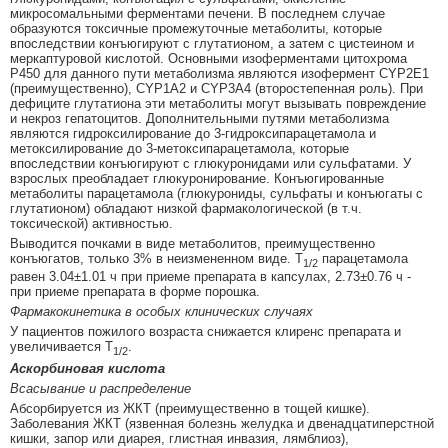
микросомальными ферментами печени. В последнем случае
образуются токсичные промежуточные метаболиты, которые
впоследствии конъюгируют с глутатионом, а затем с цистеином и
меркаптуровой кислотой. Основными изоферментами цитохрома
Р450 для данного пути метаболизма являются изофермент CYP2E1
(преимущественно), CYP1A2 и CYP3A4 (второстепенная роль). При
дефиците глутатиона эти метаболиты могут вызывать повреждение
и некроз гепатоцитов. Дополнительными путями метаболизма
являются гидроксилирование до 3-гидроксипарацетамола и
метоксилирование до 3-метоксипарацетамола, которые
впоследствии конъюгируют с глюкуронидами или сульфатами. У
взрослых преобладает глюкуронирование. Конъюгированные
метаболиты парацетамола (глюкурониды, сульфаты и конъюгаты с
глутатионом) обладают низкой фармакологической (в т.ч.
токсической) активностью.
Выводится почками в виде метаболитов, преимущественно
конъюгатов, только 3% в неизмененном виде. T
парацетамола
1/2
равен 3.04±1.01 ч при приеме препарата в капсулах, 2.73±0.76 ч -
при приеме препарата в форме порошка.
Фармакокинетика в особых клинических случаях
У пациентов пожилого возраста снижается клиренс препарата и
увеличивается T
.
1/2
Аскорбиновая кислота
Всасывание и распределение
Абсорбируется из ЖКТ (преимущественно в тощей кишке).
Заболевания ЖКТ (язвенная болезнь желудка и двенадцатиперстной
кишки, запор или диарея, глистная инвазия, лямблиоз),