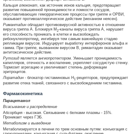
Кальция глюконат
, как источник ионов кальция, предотвращает
развитие повышенной проницаемости и ломкости сосудов,
обуславливающих геморрагические процессы при гриппе и ОРВИ,
оказывает противоаллергическое действие (механизм неясен).
Римантадин
обладает противовирусной активностью в отношении
вируса гриппа А. Блокируя М
-каналы вируса гриппа А, нарушает
2
его способность проникать в клетки и высвобождать
рибонуклеопротеид, ингибируя тем самым важнейшую стадию
репликации вирусов. Индуцирует выработку интерферонов альфа и
гамма. При гриппе, вызванном вирусом В, римантадин оказывает
антитоксическое действие.
Рутозид
является ангиопротектором. Уменьшает проницаемость
капилляров, отечность и воспаление, укрепляет сосудистую стенку.
Тормозит агрегацию и увеличивает степень деформации
эритроцитов.
Лоратадин
- блокатор гистаминовых Н
-рецепторов, предупреждает
1
развитие отека тканей, связанного с высвобождением гистамина.
Фармакокинетика
Парацетамол
Всасывание и распределение
Абсорбция - высокая. Связывание с белками плазмы - 15%.
Проникает через ГЭБ.
Метаболизм и выведение
Метаболизируется в печени по трем основным путям: конъюгация с
глюкуронидами, конъюгация с сульфатами, окисление