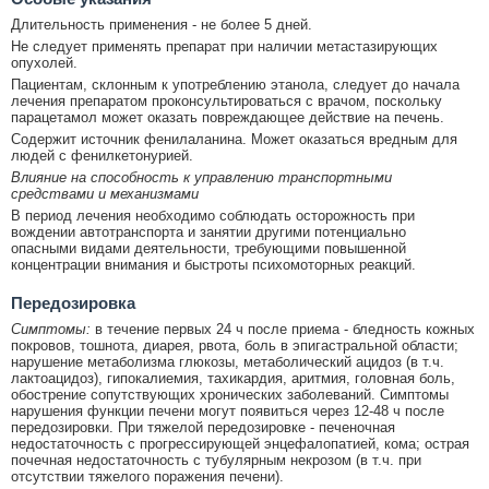
Длительность применения - не более 5 дней.
Не следует применять препарат при наличии метастазирующих
опухолей.
Пациентам, склонным к употреблению этанола, следует до начала
лечения препаратом проконсультироваться с врачом, поскольку
парацетамол может оказать повреждающее действие на печень.
Содержит источник фенилаланина. Может оказаться вредным для
людей с фенилкетонурией.
Влияние на способность к управлению транспортными
средствами и механизмами
В период лечения необходимо соблюдать осторожность при
вождении автотранспорта и занятии другими потенциально
опасными видами деятельности, требующими повышенной
концентрации внимания и быстроты психомоторных реакций.
Передозировка
Симптомы:
в течение первых 24 ч после приема - бледность кожных
покровов, тошнота, диарея, рвота, боль в эпигастральной области;
нарушение метаболизма глюкозы, метаболический ацидоз (в т.ч.
лактоацидоз), гипокалиемия, тахикардия, аритмия, головная боль,
обострение сопутствующих хронических заболеваний. Симптомы
нарушения функции печени могут появиться через 12-48 ч после
передозировки. При тяжелой передозировке - печеночная
недостаточность с прогрессирующей энцефалопатией, кома; острая
почечная недостаточность с тубулярным некрозом (в т.ч. при
отсутствии тяжелого поражения печени).