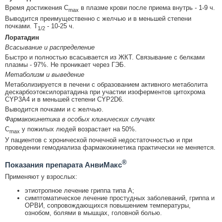
Время достижения C
в плазме крови после приема внутрь - 1-9 ч.
max
Выводится преимущественно с желчью и в меньшей степени
почками. T
- 10-25 ч.
1/2
Лоратадин
Всасывание и распределение
Быстро и полностью всасывается из ЖКТ. Связывание с белками
плазмы - 97%. Не проникает через ГЭБ.
Метаболизм и выведение
Метаболизируется в печени с образованием активного метаболита
дескарбоэтоксилоратадина при участии изоферментов цитохрома
CYP3A4 и в меньшей степени CYP2D6.
Выводится почками и с желчью.
Фармакокинетика в особых клинических случаях
C
у пожилых людей возрастает на 50%.
max
У пациентов с хронической почечной недостаточностью и при
проведении гемодиализа фармакокинетика практически не меняется.
®
Показания препарата АнвиМакс
Применяют у взрослых:
этиотропное лечение гриппа типа А;
симптоматическое лечение простудных заболеваний, гриппа и
ОРВИ, сопровождающихся повышением температуры,
ознобом, болями в мышцах, головной болью.