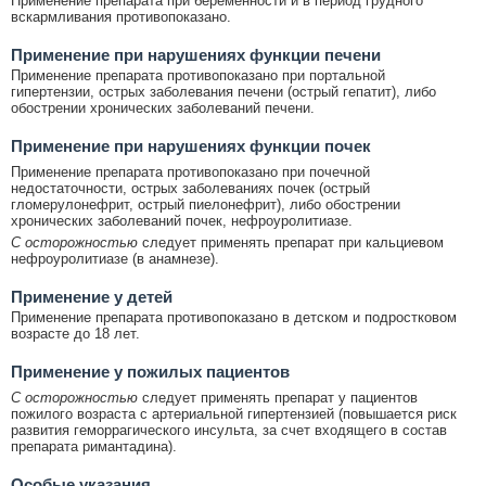
Применение препарата при беременности и в период грудного
вскармливания противопоказано.
Применение при нарушениях функции печени
Применение препарата противопоказано при портальной
гипертензии, острых заболевания печени (острый гепатит), либо
обострении хронических заболеваний печени.
Применение при нарушениях функции почек
Применение препарата противопоказано при почечной
недостаточности, острых заболеваниях почек (острый
гломерулонефрит, острый пиелонефрит), либо обострении
хронических заболеваний почек, нефроуролитиазе.
С осторожностью
следует применять препарат при кальциевом
нефроуролитиазе (в анамнезе).
Применение у детей
Применение препарата противопоказано в детском и подростковом
возрасте до 18 лет.
Применение у пожилых пациентов
С осторожностью
следует применять препарат у пациентов
пожилого возраста с артериальной гипертензией (повышается риск
развития геморрагического инсульта, за счет входящего в состав
препарата римантадина).
Особые указания