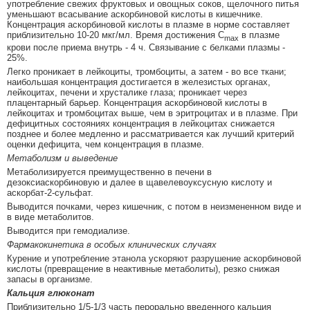
употребление свежих фруктовых и овощных соков, щелочного питья
уменьшают всасывание аскорбиновой кислоты в кишечнике.
Концентрация аскорбиновой кислоты в плазме в норме составляет
приблизительно 10-20 мкг/мл. Время достижения C
в плазме
max
крови после приема внутрь - 4 ч. Связывание с белками плазмы -
25%.
Легко проникает в лейкоциты, тромбоциты, а затем - во все ткани;
наибольшая концентрация достигается в железистых органах,
лейкоцитах, печени и хрусталике глаза; проникает через
плацентарный барьер. Концентрация аскорбиновой кислоты в
лейкоцитах и тромбоцитах выше, чем в эритроцитах и в плазме. При
дефицитных состояниях концентрация в лейкоцитах снижается
позднее и более медленно и рассматривается как лучший критерий
оценки дефицита, чем концентрация в плазме.
Метаболизм и выведение
Метаболизируется преимущественно в печени в
дезоксиаскорбиновую и далее в щавелевоуксусную кислоту и
аскорбат-2-сульфат.
Выводится почками, через кишечник, с потом в неизмененном виде и
в виде метаболитов.
Выводится при гемодиализе.
Фармакокинетика в особых клинических случаях
Курение и употребление этанола ускоряют разрушение аскорбиновой
кислоты (превращение в неактивные метаболиты), резко снижая
запасы в организме.
Кальция глюконат
Приблизительно 1/5-1/3 часть перорально введенного кальция