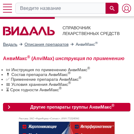
СПРАВОЧНИК
ЛЕКАРСТВЕННЫХ СРЕДСТВ
®
Видаль
Описания препаратов
АнвиМакс
®
АнвиМакс
(AnviMax)
инструкция по применению
®
📜 Инструкция по применению АнвиМакс
®
💊 Состав препарата АнвиМакс
®
✅ Применение препарата АнвиМакс
®
📅 Условия хранения АнвиМакс
®
⏳ Срок годности АнвиМакс
®
Другие препараты группы АнвиМакс
Реклама. ЗАО «ФармФирма «Сотекс», ИНН 771
5240941