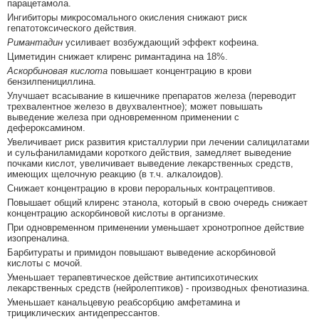
парацетамола.
Ингибиторы микросомального окисления снижают риск
гепатотоксического действия.
Римантадин
усиливает возбуждающий эффект кофеина.
Циметидин снижает клиренс римантадина на 18%.
Аскорбиновая кислота
повышает концентрацию в крови
бензилпенициллина.
Улучшает всасывание в кишечнике препаратов железа (переводит
трехвалентное железо в двухвалентное); может повышать
выведение железа при одновременном применении с
дефероксамином.
Увеличивает риск развития кристаллурии при лечении салицилатами
и сульфаниламидами короткого действия, замедляет выведение
почками кислот, увеличивает выведение лекарственных средств,
имеющих щелочную реакцию (в т.ч. алкалоидов).
Снижает концентрацию в крови пероральных контрацептивов.
Повышает общий клиренс этанола, который в свою очередь снижает
концентрацию аскорбиновой кислоты в организме.
При одновременном применении уменьшает хронотропное действие
изопреналина.
Барбитураты и примидон повышают выведение аскорбиновой
кислоты с мочой.
Уменьшает терапевтическое действие антипсихотических
лекарственных средств (нейролептиков) - производных фенотиазина.
Уменьшает канальцевую реабсорбцию амфетамина и
трициклических антидепрессантов.