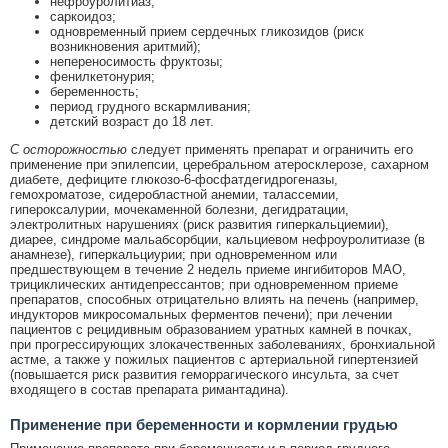
нефроуролитиаз;
саркоидоз;
одновременный прием сердечных гликозидов (риск
возникновения аритмий);
непереносимость фруктозы;
фенилкетонурия;
беременность;
период грудного вскармливания;
детский возраст до 18 лет.
С осторожностью
следует применять препарат и ограничить его
применение при эпилепсии, церебральном атеросклерозе, сахарном
диабете, дефиците глюкозо-6-фосфатдегидрогеназы,
гемохроматозе, сидеробластной анемии, талассемии,
гипероксалурии, мочекаменной болезни, дегидратации,
электролитных нарушениях (риск развития гиперкальциемии),
диарее, синдроме мальабсорбции, кальциевом нефроуролитиазе (в
анамнезе), гиперкальциурии; при одновременном или
предшествующем в течение 2 недель приеме ингибиторов МАО,
трициклических антидепрессантов; при одновременном приеме
препаратов, способных отрицательно влиять на печень (например,
индукторов микросомальных ферментов печени); при лечении
пациентов с рецидивным образованием уратных камней в почках,
при прогрессирующих злокачественных заболеваниях, бронхиальной
астме, а также у пожилых пациентов с артериальной гипертензией
(повышается риск развития геморрагического инсульта, за счет
входящего в состав препарата римантадина).
Применение при беременности и кормлении грудью