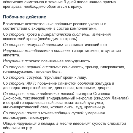
облегчения симптомов в течение 3 дней после начала приема
препарата, необходимо обратиться к врачу.
Побочное действие
Возможные нежелательные побочные реакции указаны в
соответствии с входящими в состав компонентами.
Со стороны крови и лимфатической системы:
изменения
показателей крови (необходим контроль).
Со стороны иммунной системы:
анафилактический шок.
Нарушения метаболизма и питания:
гипергликемия, отсутствие
аппетита.
Нарушения психики:
повышенная возбудимость.
Со стороны нервной системы:
сонливость, тремор, гиперкинезия,
головокружение, головная боль.
Со стороны сосудов:
"приливы" крови к лицу.
Со стороны ЖКТ:
поражение слизистой оболочки желудка и
двенадцатиперстной кишки, диспепсия, метеоризм, диарея.
Со стороны кожи и подкожных тканей:
синдром Стивенса -
Джонсона, токсический эпидермальный некролиз (синдром Лайелла)
и острый генерализованный экзантематозный пустулез,
ангионевротический отек, кожная сыпь, зуд, крапивница.
Со стороны почек и мочевыводящих путей:
умеренная
поллакиурия, глюкозурия.
Общие нарушения и реакции в месте введения:
сухость слизистой
оболочки во рту.