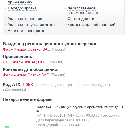
применению
Передозировка
Лекарственное
взаимодействие
Условия хранения
Срок годности
Условия отпуска из аптек
Контакты для обращений
Аналоги препарата
Владелец регистрационного удостоверения:
ФармФирма Сотекс, ЗАО
(Россия)
Произведено:
НПО ФармВИЛАР, OOО
(Россия)
Контакты для обращений:
ФармФирма Сотекс ЗАО
(Россия)
Код ATX:
R05X
(Прочие средства для лечения простудных
заболеваний)
Лекарственные формы
Таблетки шипучие (со вкусом и ароматом клюквы): 10
шт.
РУ: ЛП-№(000151)-(РГ-RU) от 03.03.21
- Бессрочно
Дата переоформления: 03.03.22
Предыдущий РУ: ЛП-004421