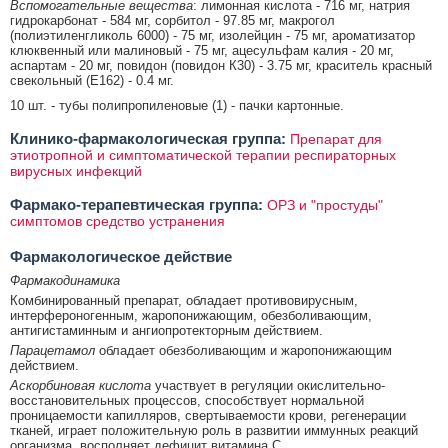
Вспомогательные вещества
: лимонная кислота - 716 мг, натрия
гидрокарбонат - 584 мг, сорбитол - 97.85 мг, макрогол
(полиэтиленгликоль 6000) - 75 мг, изолейцин - 75 мг, ароматизатор
клюквенный или малиновый - 75 мг, ацесульфам калия - 20 мг,
аспартам - 20 мг, повидон (повидон К30) - 3.75 мг, краситель красный
свекольный (Е162) - 0.4 мг.
10 шт. - тубы полипропиленовые (1) - пачки картонные.
Клинико-фармакологическая группа:
Препарат для
этиотропной и симптоматической терапии респираторных
вирусных инфекций
Фармако-терапевтическая группа:
ОРЗ и "простуды"
симптомов средство устранения
Фармакологическое действие
Фармакодинамика
Комбинированный препарат, обладает противовирусным,
интерфероногенным, жаропонижающим, обезболивающим,
антигистаминным и ангиопротекторным действием.
Парацетамол
обладает обезболивающим и жаропонижающим
действием.
Аскорбиновая кислота
участвует в регуляции окислительно-
восстановительных процессов, способствует нормальной
проницаемости капилляров, свертываемости крови, регенерации
тканей, играет положительную роль в развитии иммунных реакций
организма, восполняет дефицит витамина С.