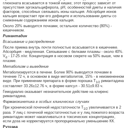
глюконата всасывается в тонкой кишке; этот процесс зависит от
присутствия эргокальциферола, pH, особенностей диеты и наличия
факторов, способных связывать ионы кальция. Абсорбция ионов
кальция возрастает при его дефиците и использовании диеты со
сниженным содержанием ионов кальция.
Около 20% выводится почками, остальное количество (80%) -
кишечником.
Римантадин
Всасывание и распределение
После приема внутрь почти полностью всасывается в кишечнике.
Абсорбция - медленная. Связывание с белками плазмы - около 40%.
V
- 17-25 л/кг. Концентрация в носовом секрете на 50% выше, чем в
d
плазме.
Метаболизм и выведение
Метаболизируется в печени. Более 90% выводится почками в
течение 72 ч, в основном в виде метаболитов, 15% - в неизмененном
виде. При применении препарата в форме порошка T
римантадина
1/2
составляет 33.26±12.76 ч, в форме капсул - 30.51±9.83 ч.
Гемодиализ оказывает незначительное действие на клиренс
римантадина.
Фармакокинетика в особых клинических случаях
При хронической почечной недостаточности T
увеличивается в 2
1/2
раза. У лиц с почечной недостаточностью и у лиц пожилого возраста
римантадин может накапливаться в токсических концентрациях,
если доза не корректируется пропорционально уменьшению КК.
Рутозид