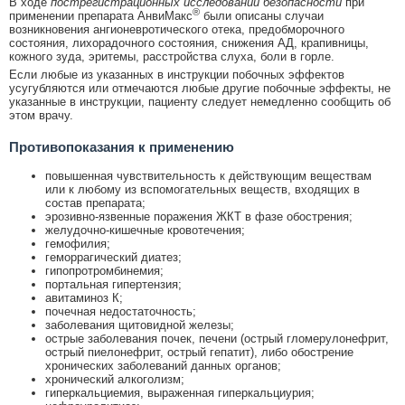
В ходе
пострегистрационных исследований безопасности
при
®
применении препарата АнвиМакс
были описаны случаи
возникновения ангионевротического отека, предобморочного
состояния, лихорадочного состояния, снижения АД, крапивницы,
кожного зуда, эритемы, расстройства слуха, боли в горле.
Если любые из указанных в инструкции побочных эффектов
усугубляются или отмечаются любые другие побочные эффекты, не
указанные в инструкции, пациенту следует немедленно сообщить об
этом врачу.
Противопоказания к применению
повышенная чувствительность к действующим веществам
или к любому из вспомогательных веществ, входящих в
состав препарата;
эрозивно-язвенные поражения ЖКТ в фазе обострения;
желудочно-кишечные кровотечения;
гемофилия;
геморрагический диатез;
гипопротромбинемия;
портальная гипертензия;
авитаминоз К;
почечная недостаточность;
заболевания щитовидной железы;
острые заболевания почек, печени (острый гломерулонефрит,
острый пиелонефрит, острый гепатит), либо обострение
хронических заболеваний данных органов;
хронический алкоголизм;
гиперкальциемия, выраженная гиперкальциурия;