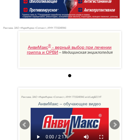
Реклама. ЗАО «ФармФирма «Сотекс», ИНН 771
5240941
®
АнвиМакс
- верный выбор при лечении
гриппа и ОРВИ
–
Медицинская энциклопедия
KH
Реклама. ЗАО «ФармФирма «Сотекс», ИНН 771
5240941 erid:LatgBZ1YF
АнвиМакс – обучающее видео