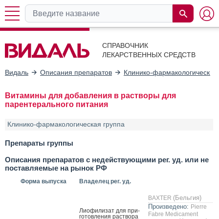
СПРАВОЧНИК
ЛЕКАРСТВЕННЫХ СРЕДСТВ
Видаль
Описания препаратов
Клинико-фармакологические
Витамины для добавления в растворы для
парентерального питания
Клинико-фармакологическая группа
Препараты группы
Описания препаратов с недействующими рег. уд. или не
поставляемые на рынок РФ
Форма выпуска
Владелец рег. уд.
(Бельгия)
BAXTER
Произведено:
Pierre
Ли­офи­лизат для при­
Fabre Medicament
готов­ле­ния рас­тво­ра