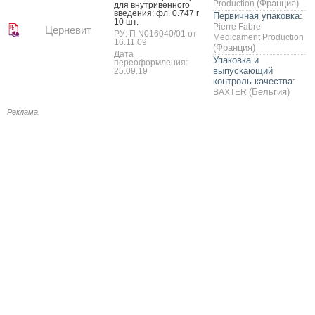
(Франция)
Production
для внут­ри­вен­но­го
вве­дения: фл. 0.747 г
Первичная упаковка:
10 шт.
Pierre Fabre
Церневит
РУ: П N016040/01 от
Medicament Production
16.11.09
(Франция)
Дата
Упаковка и
переоформления:
выпускающий
25.09.19
контроль качества:
(Бельгия)
BAXTER
Реклама