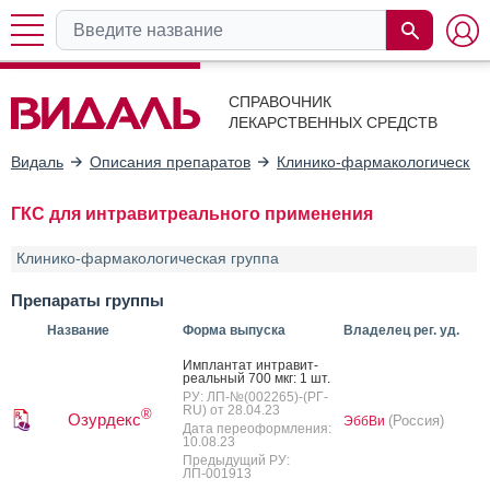
СПРАВОЧНИК
ЛЕКАРСТВЕННЫХ СРЕДСТВ
Видаль
Описания препаратов
Клинико-фармакологические
ГКС для интравитреального применения
Клинико-фармакологическая группа
Препараты группы
Название
Форма выпуска
Владелец рег. уд.
Им­план­тат ин­тра­вит­
ре­аль­ный 700 мкг: 1 шт.
РУ: ЛП-№(002265)-(РГ-
RU) от 28.04.23
®
Озурдекс
(Россия)
ЭббВи
Дата переоформления:
10.08.23
Предыдущий РУ:
ЛП-001913