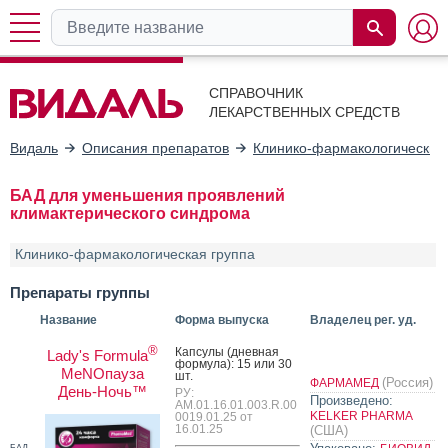
СПРАВОЧНИК
ЛЕКАРСТВЕННЫХ СРЕДСТВ
Видаль
Описания препаратов
Клинико-фармакологические
БАД для уменьшения проявлений
климактерического синдрома
Клинико-фармакологическая группа
Препараты группы
Название
Форма выпуска
Владелец рег. уд.
®
Кап­су­лы (днев­ная
Lady's Formula
фор­му­ла): 15 или 30
MeNOпауза
шт.
(Россия)
ФАРМАМЕД
День-Ночь™
РУ:
Произведено:
AM.01.16.01.003.R.00
KELKER PHARMA
0019.01.25 от
16.01.25
(США)
БАД