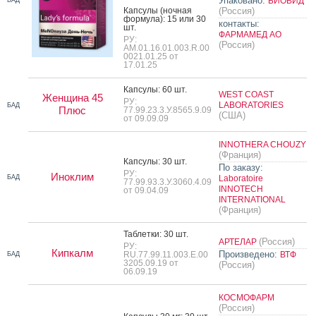
Упаковано:
БИОВИД
Кап­су­лы (ноч­ная
(Россия)
фор­му­ла): 15 или 30
контакты:
шт.
ФАРМАМЕД АО
РУ:
(Россия)
AM.01.16.01.003.R.00
0021.01.25 от
17.01.25
Кап­су­лы: 60 шт.
WEST COAST
Женщина 45
РУ:
LABORATORIES
БАД
Плюс
77.99.23.3.У.8565.9.09
(США)
от 09.09.09
INNOTHERA CHOUZY
(Франция)
Кап­су­лы: 30 шт.
По заказу:
РУ:
Иноклим
БАД
Laboratoire
77.99.93.3.У.3060.4.09
INNOTECH
от 09.04.09
INTERNATIONAL
(Франция)
Таб­летки: 30 шт.
(Россия)
АРТЕЛАР
РУ:
Кипкалм
Произведено:
RU.77.99.11.003.Е.00
ВТФ
БАД
3205.09.19 от
(Россия)
06.09.19
КОСМОФАРМ
(Россия)