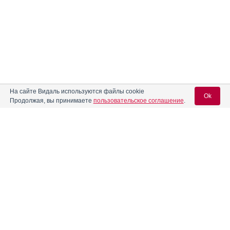
На сайте Видаль используются файлы cookie
Ok
Продолжая, вы принимаете
пользовательское соглашение
.
Вход для специалистов
E-mail учетной записи Vidal:
Реклама. НАО "СЕВЕРНАЯ ЗВЕЗДА", ИНН 772
0185196
Пароль: