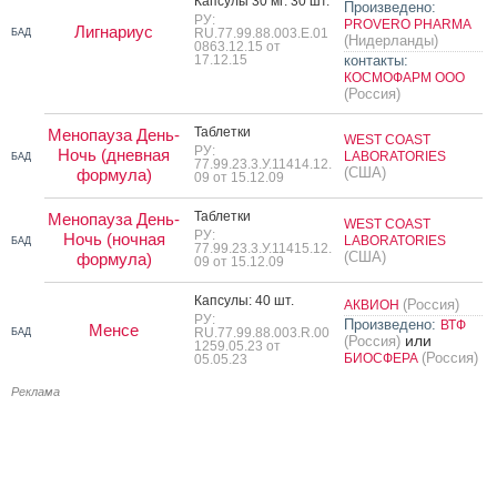
Кап­су­лы 30 мг: 30 шт.
Произведено:
РУ:
PROVERO PHARMA
Лигнариус
RU.77.99.88.003.Е.01
БАД
(Нидерланды)
0863.12.15 от
17.12.15
контакты:
КОСМОФАРМ ООО
(Россия)
Таб­летки
Менопауза День-
WEST COAST
РУ:
Ночь (дневная
LABORATORIES
БАД
77.99.23.3.У.11414.12.
(США)
формула)
09 от 15.12.09
Таб­летки
Менопауза День-
WEST COAST
РУ:
Ночь (ночная
LABORATORIES
БАД
77.99.23.3.У.11415.12.
(США)
формула)
09 от 15.12.09
Кап­су­лы: 40 шт.
(Россия)
АКВИОН
РУ:
Произведено:
ВТФ
Менсе
RU.77.99.88.003.R.00
БАД
или
(Россия)
1259.05.23 от
(Россия)
БИОСФЕРА
05.05.23
Реклама