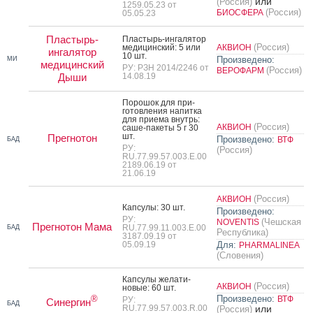
или
(Россия)
1259.05.23 от
(Россия)
БИОСФЕРА
05.05.23
Пластырь-
Плас­тырь-ин­га­лятор
(Россия)
ме­дицин­ский: 5 или
АКВИОН
ингалятор
10 шт.
Произведено:
МИ
медицинский
РУ: РЗН 2014/2246 от
(Россия)
ВЕРОФАРМ
Дыши
14.08.19
По­рошок для при­
готов­ле­ния на­пит­ка
для при­ема внутрь:
(Россия)
АКВИОН
са­ше-па­кеты 5 г 30
шт.
Прегнотон
Произведено:
ВТФ
БАД
РУ:
(Россия)
RU.77.99.57.003.Е.00
2189.06.19 от
21.06.19
(Россия)
АКВИОН
Кап­су­лы: 30 шт.
Произведено:
РУ:
(Чешская
NOVENTIS
Прегнотон Мама
RU.77.99.11.003.Е.00
БАД
Республика)
3187.09.19 от
05.09.19
Для:
PHARMALINEA
(Словения)
Кап­су­лы же­лати­
(Россия)
АКВИОН
новые: 60 шт.
Произведено:
®
ВТФ
РУ:
Синергин
БАД
RU.77.99.57.003.R.00
или
(Россия)