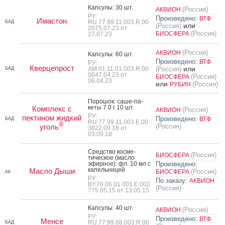
Кап­су­лы: 30 шт.
(Россия)
АКВИОН
РУ:
Произведено:
ВТФ
Имастон
RU.77.99.11.003.R.00
БАД
или
(Россия)
2075.07.23 от
(Россия)
БИОСФЕРА
27.07.23
(Россия)
АКВИОН
Кап­су­лы: 60 шт.
Произведено:
ВТФ
РУ:
Кверцепрост
или
АМ.01.11.01.003.R.00
(Россия)
БАД
0047.04.23 от
(Россия)
БИОСФЕРА
06.04.23
или
(Россия)
РУБИН
По­рошок: са­ше-па­
кеты 7.0 г 10 шт.
Комплекс с
(Россия)
АКВИОН
РУ:
пектином жидкий
Произведено:
ВТФ
БАД
RU.77.99.11.003.Е.00
®
уголь
(Россия)
3822.09.18 от
03.09.18
Средс­тво кос­ме­
(Россия)
БИОСФЕРА
тичес­кое (мас­ло
эфир­ное): фл. 10 мл с
Произведено:
ка­пель­ни­цей
Масло Дыши
(Россия)
БИОСФЕРА
АК
РУ:
По заказу:
АКВИОН
BY.70.06.01.001.E.002
(Россия)
775.05.15 от 13.05.15
Кап­су­лы: 40 шт.
(Россия)
АКВИОН
РУ:
Произведено:
ВТФ
Менсе
RU.77.99.88.003.R.00
БАД