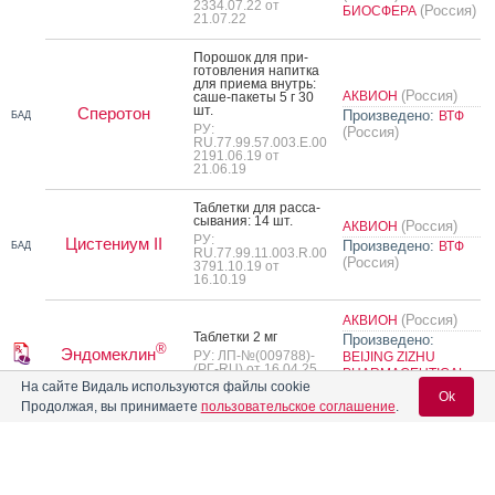
2334.07.22 от
(Россия)
БИОСФЕРА
21.07.22
По­рошок для при­
готов­ле­ния на­пит­ка
для при­ема внутрь:
(Россия)
АКВИОН
са­ше-па­кеты 5 г 30
шт.
Сперотон
Произведено:
ВТФ
БАД
РУ:
(Россия)
RU.77.99.57.003.Е.00
2191.06.19 от
21.06.19
Таб­летки для рас­са­
сыва­ния: 14 шт.
(Россия)
АКВИОН
РУ:
Цистениум II
Произведено:
ВТФ
БАД
RU.77.99.11.003.R.00
(Россия)
3791.10.19 от
16.10.19
(Россия)
АКВИОН
Таб­летки 2 мг
Произведено:
®
Эндомеклин
РУ: ЛП-№(009788)-
BEIJING ZIZHU
(РГ-RU) от 16.04.25
PHARMACEUTICAL
На сайте Видаль используются файлы cookie
(Китай)
Ok
Продолжая, вы принимаете
пользовательское соглашение
.
Описания препаратов с недействующими рег. уд. или не
поставляемые на рынок РФ
Вход для специалистов
Форма выпуска
Владелец рег. уд.