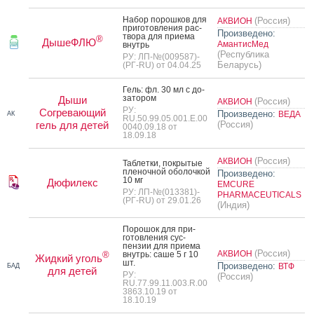
На­бор по­рош­ков для
(Россия)
АКВИОН
при­готов­ле­ния рас­
Произведено:
тво­ра для при­ема
®
ДышеФЛЮ
АмантисМед
внутрь
(Республика
РУ: ЛП-№(009587)-
Беларусь)
(РГ-RU) от 04.04.25
Гель: фл. 30 мл с до­
зато­ром
Дыши
(Россия)
АКВИОН
РУ:
Согревающий
Произведено:
ВЕДА
АК
RU.50.99.05.001.Е.00
гель для детей
(Россия)
0040.09.18 от
18.09.18
(Россия)
АКВИОН
Таб­летки, пок­ры­тые
пле­ноч­ной обо­лоч­кой
Произведено:
10 мг
Дюфилекс
EMCURE
РУ: ЛП-№(013381)-
PHARMACEUTICALS
(РГ-RU) от 29.01.26
(Индия)
По­рошок для при­
готов­ле­ния сус­
пензии для при­ема
(Россия)
АКВИОН
внутрь: са­ше 5 г 10
®
Жидкий уголь
шт.
Произведено:
ВТФ
БАД
для детей
РУ:
(Россия)
RU.77.99.11.003.R.00
3863.10.19 от
18.10.19