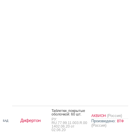
Таб­летки, пок­ры­тые
обо­лоч­кой: 60 шт.
(Россия)
АКВИОН
РУ:
Дифертон
Произведено:
ВТФ
БАД
RU.77.99.11.003.R.00
(Россия)
1402.06.20 от
02.06.20