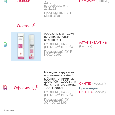
Левосин
(Россия)
НИЖФАРМ
Дата
переоформления:
22.11.22
Предыдущий РУ: Р
N000546/01
®
Олазоль
А­эро­золь для на­руж­
но­го при­мене­ния:
бал­лон 80 г
АЛТАЙВИТАМИНЫ
РУ: ЛП-№(006895)-
(Россия)
(РГ-RU) от 16.09.24
Предыдущий РУ: Р
N001491/01
Мазь для на­руж­но­го
при­мене­ния: ту­бы 30
г; бан­ки по­лимер­ные
200 г, 400 г, 1000 г или
(Россия)
СИНТЕЗ
бан­ки тем­но­го стек­ла
®
Офломелид
1000 г, 2000 г
Произведено:
(Россия)
РУ: ЛП-№(004666)-
СИНТЕЗ
(РГ-RU) от 19.02.24
Предыдущий РУ:
ЛСР-007163/09
Реклама