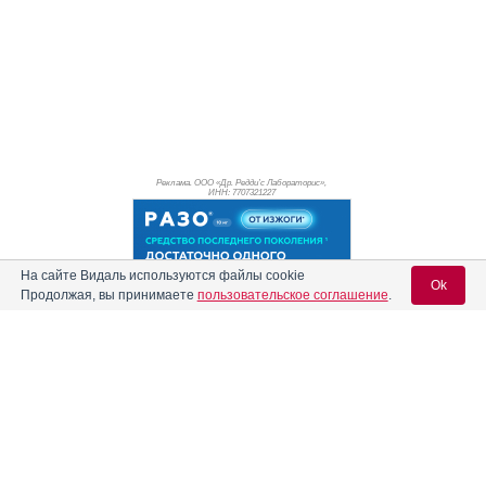
Реклама. ООО «Др. Редди’с Лабораторис»,
ИНН: 770
7321227
На сайте Видаль используются файлы cookie
Ok
Продолжая, вы принимаете
пользовательское соглашение
.
Вход для специалистов
E-mail учетной записи Vidal:
Реклама. АО "Видаль Рус", ИНН 772
8043605
Пароль: