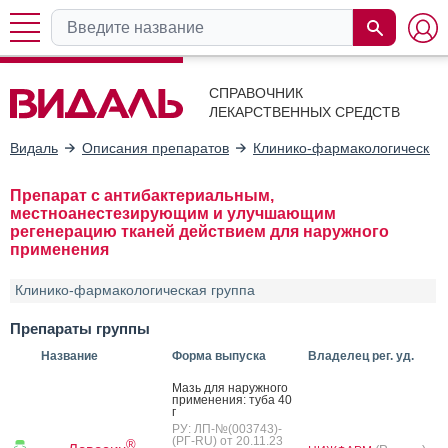
СПРАВОЧНИК
ЛЕКАРСТВЕННЫХ СРЕДСТВ
Видаль
Описания препаратов
Клинико-фармакологические
Препарат с антибактериальным,
местноанестезирующим и улучшающим
регенерацию тканей действием для наружного
применения
Клинико-фармакологическая группа
Препараты группы
Название
Форма выпуска
Владелец рег. уд.
Мазь для на­руж­но­го
при­мене­ния: ту­ба 40
г
РУ: ЛП-№(003743)-
(РГ-RU) от 20.11.23
®