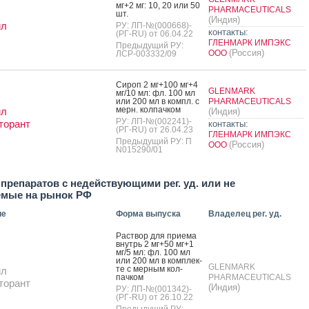
мг+2 мг: 10, 20 или 50
PHARMACEUTICALS
шт.
(Индия)
ил
РУ: ЛП-№(000668)-
контакты:
(РГ-RU) от 06.04.22
ГЛЕНМАРК ИМПЭКС
Предыдущий РУ:
(Россия)
ООО
ЛСР-003332/09
Си­роп 2 мг+100 мг+4
GLENMARK
мг/10 мл: фл. 100 мл
или 200 мл в компл. с
PHARMACEUTICALS
мерн. кол­пачком
ил
(Индия)
РУ: ЛП-№(002241)-
торант
контакты:
(РГ-RU) от 26.04.23
ГЛЕНМАРК ИМПЭКС
Предыдущий РУ: П
(Россия)
ООО
N015290/01
препаратов с недействующими рег. уд. или не
емые на рынок РФ
ие
Форма выпуска
Владелец рег. уд.
Рас­твор для при­ема
внутрь 2 мг+50 мг+1
мг/5 мл: фл. 100 мл
или 200 мл в ком­плек­
GLENMARK
те с мер­ным кол­
ил
пачком
PHARMACEUTICALS
торант
(Индия)
РУ: ЛП-№(001342)-
(РГ-RU) от 26.10.22