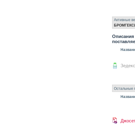
Активные в
БРОМГЕКС
Описания 
поставля
Назван
Зедек
Остальные 
Назван
Джосе