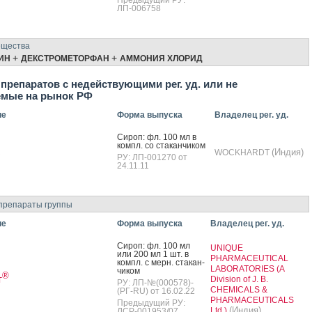
Предыдущий РУ:
ЛП-006758
ещества
+
+
ИН
ДЕКСТРОМЕТОРФАН
АММОНИЯ ХЛОРИД
препаратов с недействующими рег. уд. или не
емые на рынок РФ
ие
Форма выпуска
Владелец рег. уд.
Си­роп: фл. 100 мл в
компл. со ста­кан­чи­ком
с
(Индия)
WOCKHARDT
РУ: ЛП-001270 от
24.11.11
препараты группы
ие
Форма выпуска
Владелец рег. уд.
Си­роп: фл. 100 мл
UNIQUE
или 200 мл 1 шт. в
PHARMACEUTICAL
компл. с мерн. ста­кан­
LABORATORIES (A
чи­ком
®
т
Division of J. B.
РУ: ЛП-№(000578)-
CHEMICALS &
(РГ-RU) от 16.02.22
PHARMACEUTICALS
Предыдущий РУ:
(Индия)
Ltd.)
ЛСР-001953/07