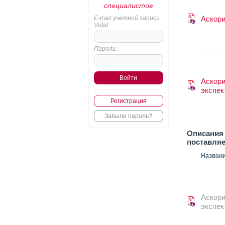
специалистов
E-mail учетной записи
Аскор
Vidal:
Пароль:
Аскор
экспек
Регистрация
Забыли пароль?
Описания 
поставля
Назван
Аскор
экспек