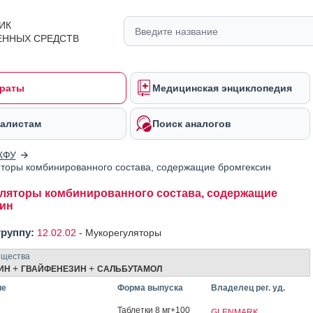
ИК
ЕННЫХ СРЕДСТВ
раты
Медицинская энциклопедия
алистам
Поиск аналогов
КФУ
торы комбинированного состава, содержащие бромгексин
ляторы комбинированного состава, содержащие
ин
группу:
12.02.02
-
Мукорегуляторы
ещества
+
+
ИН
ГВАЙФЕНЕЗИН
САЛЬБУТАМОЛ
ие
Форма выпуска
Владелец рег. уд.
Таб­летки 8 мг+100
GLENMARK