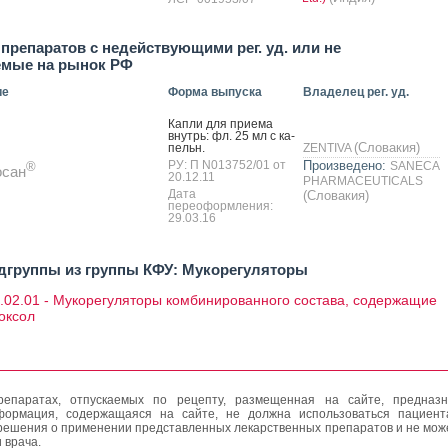
препаратов с недействующими рег. уд. или не
емые на рынок РФ
ие
Форма выпуска
Владелец рег. уд.
Кап­ли для при­ема
внутрь: фл. 25 мл с ка­
(Словакия)
пельн.
ZENTIVA
РУ: П N013752/01 от
Произведено:
SANECA
®
осан
20.12.11
PHARMACEUTICALS
Дата
(Словакия)
переоформления:
29.03.16
дгруппы из группы КФУ: Мукорегуляторы
.02.01 - Мукорегуляторы комбинированного состава, содержащие
оксол
епаратах, отпускаемых по рецепту, размещенная на сайте, предназн
формация, содержащаяся на сайте, не должна использоваться пациен
решения о применении представленных лекарственных препаратов и не мож
 врача.