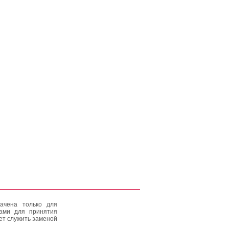
ачена только для
тами для принятия
ет служить заменой