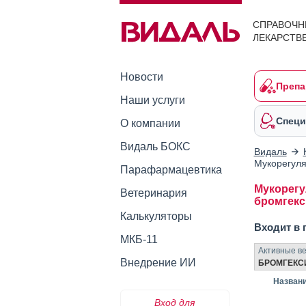
СПРАВОЧН
ЛЕКАРСТВ
Новости
Препа
Наши услуги
Специ
О компании
Видаль БОКС
Видаль
Мукорегуля
Парафармацевтика
Мукорегу
Ветеринария
бромгекс
Калькуляторы
Входит в 
МКБ-11
Активные в
Внедрение ИИ
БРОМГЕКС
Назван
Вход для