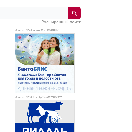
Расширенный поиск
Реклама. АО «Р-Фарм», ИНН 772
6311464
Реклама. АО "Видаль Рус", ИНН 772
8043605