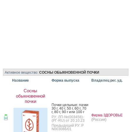
Активное вещество:
СОСНЫ ОБЫКНОВЕННОЙ ПОЧКИ
Название
Форма выпуска
Владелец рег. уд.
Сосны
обыкновенной
почки
Поч­ки цель­ные: пач­ки
30 г, 40 г, 50 г, 60 г, 70
г, 80 г, 90 г или 100 г
Фирма ЗДОРОВЬЕ
РУ: ЛП-№(003458)-
(Россия)
(РГ-RU) от 20.10.23
Предыдущий РУ: Р
N003086/01