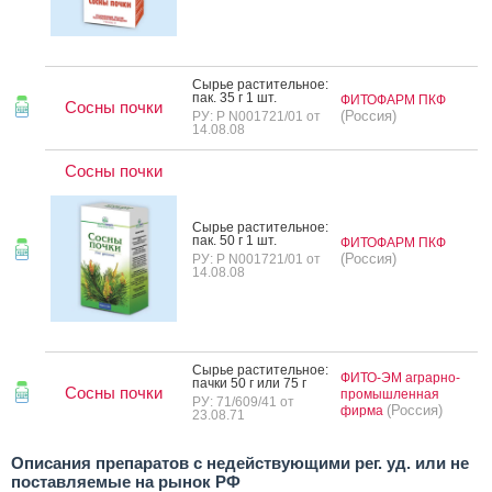
Сырье рас­ти­тель­ное:
пак. 35 г 1 шт.
ФИТОФАРМ ПКФ
Сосны почки
(Россия)
РУ: Р N001721/01 от
14.08.08
Сосны почки
Сырье рас­ти­тель­ное:
пак. 50 г 1 шт.
ФИТОФАРМ ПКФ
(Россия)
РУ: Р N001721/01 от
14.08.08
Сырье рас­ти­тель­ное:
ФИТО-ЭМ аграрно-
пач­ки 50 г или 75 г
Сосны почки
промышленная
РУ: 71/609/41 от
(Россия)
фирма
23.08.71
Описания препаратов с недействующими рег. уд. или не
поставляемые на рынок РФ