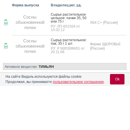
Форма выпуска
Владелец рег. уд.
Сырье рас­ти­тель­ное
Сосны
цель­ное: пач­ки 35, 50
или 75 г
обыкновенной
(Россия)
ЛЕК С+
РУ: ЛП-001504 от
почки
15.02.12
Сырье рас­ти­тель­ное:
Сосны
пак. 35 г 1 шт.
Фирма ЗДОРОВЬЕ
обыкновенной
(Россия)
РУ: Р N003086/01 от
почки
20.11.08
Активное вещество:
ТИМЬЯН
На сайте Видаль используются файлы cookie
Описания препаратов с недействующими рег. уд. или не
Ok
поставляемые на рынок РФ
Продолжая, вы принимаете
пользовательское соглашение
.
Форма выпуска
Владелец рег. уд.
Си­роп 9% (без са­
Вход для специалистов
хара): фл. 175 г
РУ: П N014420/01 от
E-mail учетной записи Vidal:
18.06.09
Дата
переоформления:
14.09.21