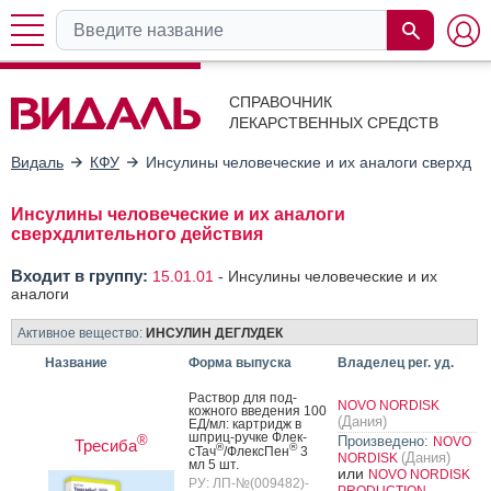
СПРАВОЧНИК
ЛЕКАРСТВЕННЫХ СРЕДСТВ
Видаль
КФУ
Инсулины человеческие и их аналоги сверхдли
Инсулины человеческие и их аналоги
сверхдлительного действия
Входит в группу:
15.01.01
-
Инсулины человеческие и их
аналоги
Активное вещество:
ИНСУЛИН ДЕГЛУДЕК
Название
Форма выпуска
Владелец рег. уд.
Рас­твор для под­
NOVO NORDISK
кожно­го вве­дения 100
(Дания)
ЕД/мл: кар­тридж в
шприц-руч­ке Флек­
®
Произведено:
NOVO
Тресиба
®
®
сТач
/Флек­сПен
3
(Дания)
NORDISK
мл 5 шт.
или
NOVO NORDISK
РУ: ЛП-№(009482)-
PRODUCTION