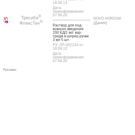
18.09.13
Дата
переоформления:
07.09.20
®
Тресиба
NOVO NORDISK
®
ФлексТач
(Дания)
Рас­твор для под­
кожно­го вве­дения
200 ЕД/1 мл: кар­
тридж в шприц-руч­ке
3 мл 5 шт.
РУ: ЛП-002234 от
18.09.13
Дата
переоформления:
07.09.20
Реклама