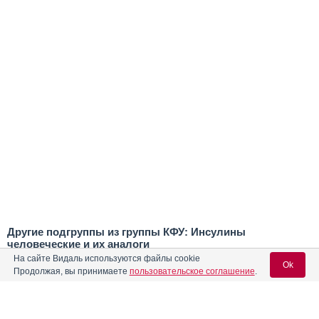
Другие подгруппы из группы КФУ: Инсулины
человеческие и их аналоги
На сайте Видаль используются файлы cookie
Ok
15.01.01.01 - Инсулины человеческие и их аналоги
Продолжая, вы принимаете
пользовательское соглашение
.
короткого действия
15.01.01.02 - Инсулины человеческие и их аналоги
средней продолжительности действия