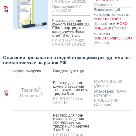
(РГ-RU) от 28.03.25
(Франция)
Предыдущий РУ:
Выпускающий
ЛП-002234
контроль качества:
NOVO NORDISK
Рас­твор для под­
или
(Дания)
НОВО
кожно­го вве­дения 200
ЕД/мл: кар­тридж в
(Россия)
НОРДИСК
шприц-руч­ке Флек­
контакты:
®
сТач
3 мл 3 шт.
НОВО НОРДИСК ООО
РУ: ЛП-№(009482)-
(Россия)
(РГ-RU) от 28.03.25
Описания препаратов с недействующими рег. уд. или не
поставляемые на рынок РФ
Форма выпуска
Владелец рег. уд.
NOVO NORDISK
Рас­твор для под­
(Дания)
кожно­го вве­дения
®
Тресиба
100 ЕД/мл: 3 мл кар­
Упаковано:
NOVO
трид­жи 5 шт.
®
Пенфилл
NORDISK
РУ: ЛП-002233 от
PRODUCTION
18.09.13
(Франция)
Рас­твор для под­
кожно­го вве­дения
100 ЕД/1 мл: кар­
тридж в шприц-руч­ке
3 мл 5 шт.
РУ: ЛП-002234 от