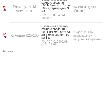
кожно­го вве­дения
100 МЕ/мл: фл. 5 или
Росинсулин М
ЗАВОД МЕДСИНТЕЗ
10 мл, кар­ти­рид­жи 3
микс 30/70
(Россия)
мл
РУ: ЛП-000645 от
28.09.11
Сус­пензия для под­
кожно­го вве­дения
100 ЕД/1 мл: кар­трид­
Индар ЧАО по
жи 3 мл 5 шт., фл. 10
Хумодар К25-100
производству
мл 1 шт.
(Украина)
инсулинов
РУ: ЛСР-010505/08
от 24.12.08
Реклама