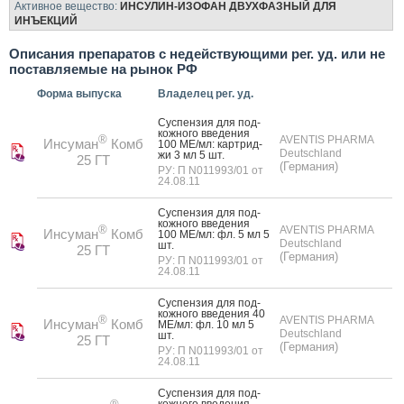
Активное вещество:
ИНСУЛИН-ИЗОФАН ДВУХФАЗНЫЙ ДЛЯ
ИНЪЕКЦИЙ
Описания препаратов с недействующими рег. уд. или не
поставляемые на рынок РФ
Форма выпуска
Владелец рег. уд.
Сус­пензия для под­
кожно­го вве­дения
®
AVENTIS PHARMA
Инсуман
Комб
100 МЕ/мл: кар­трид­
Deutschland
жи 3 мл 5 шт.
25 ГТ
(Германия)
РУ: П N011993/01 от
24.08.11
Сус­пензия для под­
кожно­го вве­дения
®
AVENTIS PHARMA
Инсуман
Комб
100 МЕ/мл: фл. 5 мл 5
Deutschland
шт.
25 ГТ
(Германия)
РУ: П N011993/01 от
24.08.11
Сус­пензия для под­
кожно­го вве­дения 40
®
AVENTIS PHARMA
Инсуман
Комб
МЕ/мл: фл. 10 мл 5
Deutschland
шт.
25 ГТ
(Германия)
РУ: П N011993/01 от
24.08.11
Сус­пензия для под­
кожно­го вве­дения