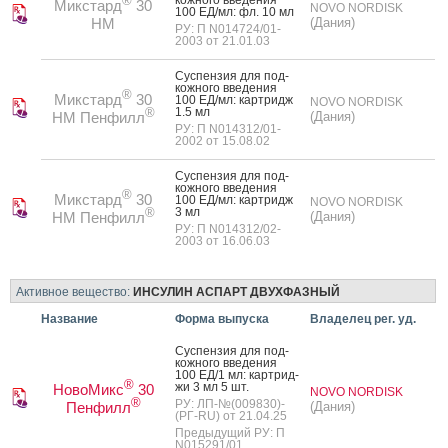
®
Микстард
30
NOVO NORDISK
100 ЕД/мл: фл. 10 мл
HM
(Дания)
РУ: П N014724/01-
2003 от 21.01.03
Сус­пензия для под­
кожно­го вве­дения
®
Микстард
30
100 ЕД/мл: кар­тридж
NOVO NORDISK
1.5 мл
®
НМ Пенфилл
(Дания)
РУ: П N014312/01-
2002 от 15.08.02
Сус­пензия для под­
кожно­го вве­дения
®
Микстард
30
100 ЕД/мл: кар­тридж
NOVO NORDISK
3 мл
®
НМ Пенфилл
(Дания)
РУ: П N014312/02-
2003 от 16.06.03
Активное вещество:
ИНСУЛИН АСПАРТ ДВУХФАЗНЫЙ
Название
Форма выпуска
Владелец рег. уд.
Сус­пензия для под­
кожно­го вве­дения
100 ЕД/1 мл: кар­трид­
®
жи 3 мл 5 шт.
НовоМикс
30
NOVO NORDISK
®
РУ: ЛП-№(009830)-
Пенфилл
(Дания)
(РГ-RU) от 21.04.25
Предыдущий РУ: П
N015291/01