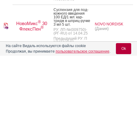
Сус­пензия для под­
кожно­го вве­дения
100 ЕД/1 мл: кар­
тридж в шприц-руч­ке
®
НовоМикс
30
NOVO NORDISK
3 мл 5 шт.
®
ФлексПен
(Дания)
РУ: ЛП-№(009750)-
(РГ-RU) от 14.04.25
Предыдущий РУ: П
N015640/01
На сайте Видаль используются файлы cookie
Ok
Продолжая, вы принимаете
пользовательское соглашение
.
Описания препаратов с недействующими рег. уд. или не
поставляемые на рынок РФ
Форма выпуска
Владелец рег. уд.
Вход для специалистов
Сус­пензия для под­
E-mail учетной записи Vidal:
кожно­го вве­дения
100 ЕД/мл: од­но­разо­
вые, пред­ва­ритель­но
®
Новомикс
50
NOVO NORDISK
за­пол­ненные шприц-
®
ФлексПен
(Дания)
руч­ки д/мно­гок­ратных
инъ­ек­ций 3 мл 5 шт.
Пароль:
РУ: ЛСР-002523/07
от 31.08.07
Сус­пензия для под­
кожно­го вве­дения
100 ЕД/мл: од­но­разо­
вые, пред­ва­ритель­но
®
Новомикс
70
NOVO NORDISK
за­пол­ненные шприц-