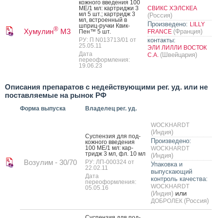
кожно­го вве­дения 100
МЕ/1 мл: кар­трид­жи 3
СВИКС ХЭЛСКЕА
мл 5 шт.; кар­тридж 3
(Россия)
мл, встро­ен­ный в
Произведено:
LILLY
шприц-руч­ки Квик­
®
Хумулин
M3
(Франция)
Пен™ 5 шт.
FRANCE
РУ: П N013713/01 от
контакты:
25.05.11
ЭЛИ ЛИЛЛИ ВОСТОК
Дата
(Швейцария)
С.А.
переоформления:
19.06.23
Описания препаратов с недействующими рег. уд. или не
поставляемые на рынок РФ
Форма выпуска
Владелец рег. уд.
WOCKHARDT
(Индия)
Сус­пензия для под­
Произведено:
кожно­го вве­дения
100 МЕ/1 мл: кар­
WOCKHARDT
тридж 3 мл, фл. 10 мл
(Индия)
Возулим - 30/70
РУ: ЛП-000324 от
Упаковка и
22.02.11
выпускающий
Дата
контроль качества:
переоформления:
WOCKHARDT
05.05.16
или
(Индия)
(Россия)
ДОБРОЛЕК
Сус­пензия для под­