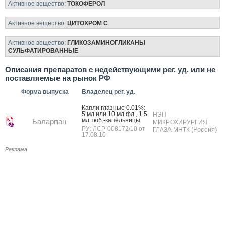
Активное вещество:
ТОКОФЕРОЛ
Активное вещество:
ЦИТОХРОМ C
Активное вещество:
ГЛИКОЗАМИНОГЛИКАНЫ
СУЛЬФАТИРОВАННЫЕ
Описания препаратов с недействующими рег. уд. или не
поставляемые на рынок РФ
Форма выпуска
Владелец рег. уд.
Кап­ли глаз­ные 0.01%:
5 мл или 10 мл фл., 1,5
НЭП
мл тюб.-ка­пель­ни­цы
Баларпан
МИКРОХИРУРГИЯ
РУ: ЛСР-008172/10 от
(Россия)
ГЛАЗА МНТК
17.08.10
Реклама