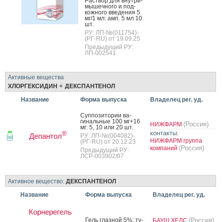
Рас­твор для внут­ри­
мышеч­но­го и под­
кожно­го вве­дения 5
мг/1 мл: амп. 5 мл 10
шт.
РУ: ЛП-№(011754)-
(РГ-RU) от 19.09.25
Предыдущий РУ:
ЛП-002541
Активные вещества
+
ХЛОРГЕКСИДИН
ДЕКСПАНТЕНОЛ
Название
Форма выпуска
Владелец рег. уд.
Суп­по­зито­рии ва­
гиналь­ные 100 мг+16
(Россия)
НИЖФАРМ
мг: 5, 10 или 20 шт.
контакты:
®
Депантол
РУ: ЛП-№(004082)-
НИЖФАРМ группа
(РГ-RU) от 20.12.23
(Россия)
компаний
Предыдущий РУ:
ЛСР-003902/07
Активное вещество:
ДЕКСПАНТЕНОЛ
Название
Форма выпуска
Владелец рег. уд.
Корнерегель
Гель глаз­ной 5%: ту­
(Россия)
БАУШ ХЕЛС