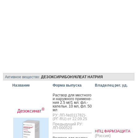
Активное вещество:
ДЕЗОКСИРИБОНУКЛЕАТ НАТРИЯ
Название
Форма выпуска
Владелец рег. уд.
Рас­твор для мес­тно­го
и на­руж­но­го при­мене­
ния 2.5 мг/1 мл: фл.-
ка­пельн. 10 мл, фл. 50
®
мл
Дезоксинат
РУ: ЛП-№(011782)-
(РГ-RU) от 22.09.25
Предыдущий РУ:
ЛП-000520
НПЦ ФАРМЗАЩИТА
(Россия)