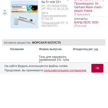
бы 5 г или 10 г
Произведено:
Dr.
РУ: ЛП-№(007455)-
Gerhard Mann chem.-
(РГ-RU) от 30.10.24
pharm. Fabrik
Дата
(Германия)
переоформления:
контакты:
07.04.25
БАУШ ХЕЛС ООО
Предыдущий РУ: П
N015841/01
(Россия)
Активное вещество:
МОРСКАЯ КАПУСТА
Название
Форма выпуска
Владелец рег. уд.
Гель для на­руж­но­го
при­мене­ния 1%: ту­ба
5 г
На сайте Видаль используются файлы cookie
РУ: ЛП-№(015478)-
Ok
(РГ-RU) от 25.06.26
Продолжая, вы принимаете
пользовательское соглашение
.
(Россия)
ДИОПТРА
Предыдущий РУ: Р
Произведено:
ФИРН
N000510/01
(Россия)
М
®
Оковидит
контакты:
Гель для на­руж­но­го
Вход для специалистов
ДИОПТРА ООО
при­мене­ния 1%: ту­ба
10 г
(Россия)
E-mail учетной записи Vidal:
РУ: ЛП-№(015478)-
(РГ-RU) от 25.06.26
Предыдущий РУ: Р
N000510/01