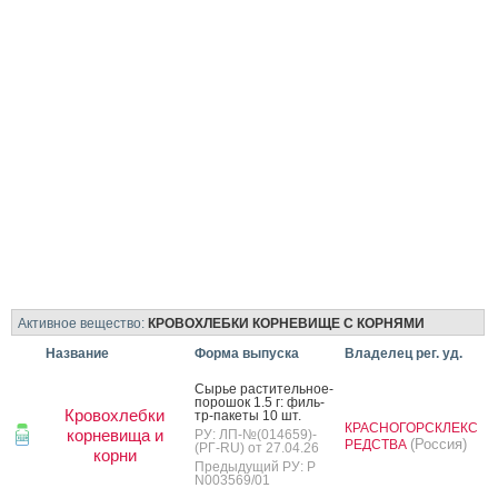
Активное вещество:
КРОВОХЛЕБКИ КОРНЕВИЩЕ С КОРНЯМИ
Название
Форма выпуска
Владелец рег. уд.
Сырье рас­ти­тель­ное-
по­рошок 1.5 г: филь­
Кровохлебки
тр-па­кеты 10 шт.
КРАСНОГОРСКЛЕКС
корневища и
РУ: ЛП-№(014659)-
(Россия)
РЕДСТВА
(РГ-RU) от 27.04.26
корни
Предыдущий РУ: Р
N003569/01