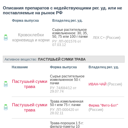
Описания препаратов с недействующими рег. уд. или не
поставляемые на рынок РФ
Форма выпуска
Владелец рег. уд.
Сырье рас­ти­тель­ное
из­мель­чен­ное: 30, 35,
Кровохлебки
50, 75 или 100 г пач­ки
(Россия)
ЛЕК С+
корневища и корни
РУ: ЛП-001576 от
07.03.12
Активное вещество:
ПАСТУШЬЕЙ СУМКИ ТРАВА
Название
Форма выпуска
Владелец рег. уд.
Сырье рас­ти­тель­ное
из­мель­чен­ное 50 г:
Пастушьей сумки
пач­ки
(Россия)
ИВАН-ЧАЙ
трава
РУ: 74/684/12 от
29.07.74
Тра­ва из­мель­чен­ная
Пастушьей сумки
50 г или 75 г: пач­ки
Фирма "Фито-Бот"
трава
(Россия)
РУ: ЛП-000420 от
28.02.11
Тра­ва-по­рошок 1.5 г:
филь­тр-па­кеты 10