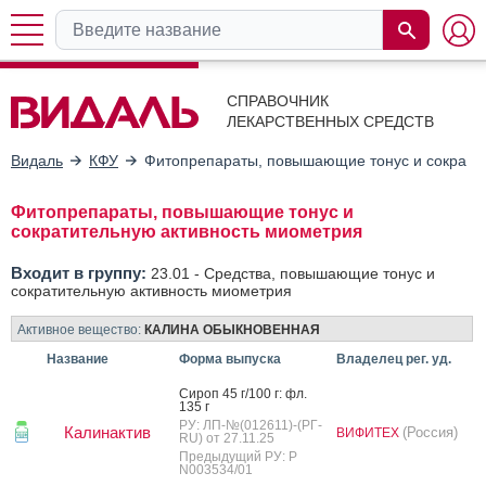
СПРАВОЧНИК
ЛЕКАРСТВЕННЫХ СРЕДСТВ
Видаль
КФУ
Фитопрепараты, повышающие тонус и сократи
Фитопрепараты, повышающие тонус и
сократительную активность миометрия
Входит в группу:
23.01 -
Средства, повышающие тонус и
сократительную активность миометрия
Активное вещество:
КАЛИНА ОБЫКНОВЕННАЯ
Название
Форма выпуска
Владелец рег. уд.
Си­роп 45 г/100 г: фл.
135 г
РУ: ЛП-№(012611)-(РГ-
Калинактив
(Россия)
ВИФИТЕХ
RU) от 27.11.25
Предыдущий РУ: Р
N003534/01