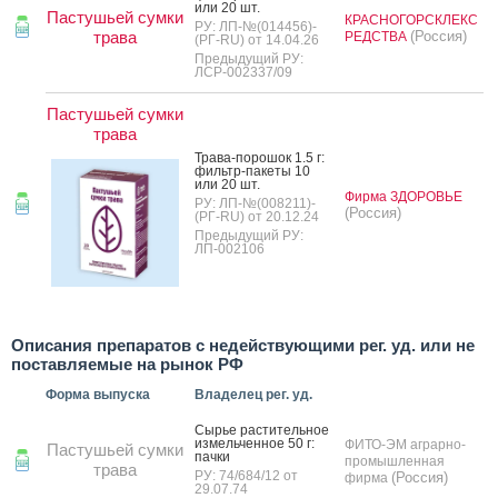
или 20 шт.
Пастушьей сумки
КРАСНОГОРСКЛЕКС
РУ: ЛП-№(014456)-
трава
(Россия)
РЕДСТВА
(РГ-RU) от 14.04.26
Предыдущий РУ:
ЛСР-002337/09
Пастушьей сумки
трава
Тра­ва-по­рошок 1.5 г:
филь­тр-па­кеты 10
или 20 шт.
Фирма ЗДОРОВЬЕ
РУ: ЛП-№(008211)-
(Россия)
(РГ-RU) от 20.12.24
Предыдущий РУ:
ЛП-002106
Описания препаратов с недействующими рег. уд. или не
поставляемые на рынок РФ
Форма выпуска
Владелец рег. уд.
Сырье рас­ти­тель­ное
из­мель­чен­ное 50 г:
ФИТО-ЭМ аграрно-
Пастушьей сумки
пач­ки
промышленная
трава
РУ: 74/684/12 от
(Россия)
фирма
29.07.74